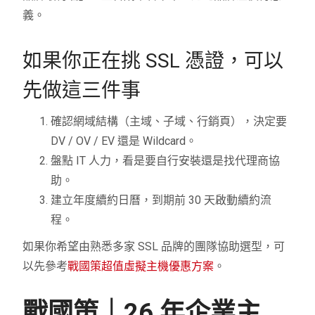
義。
如果你正在挑 SSL 憑證，可以
先做這三件事
確認網域結構（主域、子域、行銷頁），決定要
DV / OV / EV 還是 Wildcard。
盤點 IT 人力，看是要自行安裝還是找代理商協
助。
建立年度續約日曆，到期前 30 天啟動續約流
程。
如果你希望由熟悉多家 SSL 品牌的團隊協助選型，可
以先參考
戰國策超值虛擬主機優惠方案
。
戰國策｜26 年企業主