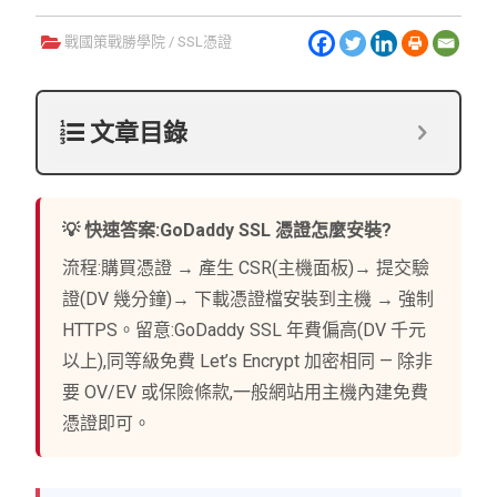
戰國策戰勝學院
/
SSL憑證
文章目錄
💡 快速答案:GoDaddy SSL 憑證怎麼安裝?
流程:購買憑證 → 產生 CSR(主機面板)→ 提交驗
證(DV 幾分鐘)→ 下載憑證檔安裝到主機 → 強制
HTTPS。留意:GoDaddy SSL 年費偏高(DV 千元
以上),同等級免費 Let’s Encrypt 加密相同 — 除非
要 OV/EV 或保險條款,一般網站用主機內建免費
憑證即可。