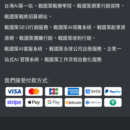
、
、
、
台灣AI第一站
戰國策戰勝學院
戰國策網軍行銷部隊
、
戰國策戰將招募網站
、
、
戰國策SEO行銷服務
戰國策AI塔羅系統
戰國策創業資
、
、
、
源網
戰國策團購行銷
戰國策增粉行銷
、
、
戰國策AI客服系統
戰國策全球公司註冊服務
企業一
、
站式AI 管理系統
戰國策工作流程自動化服務
我們接受付款方式: