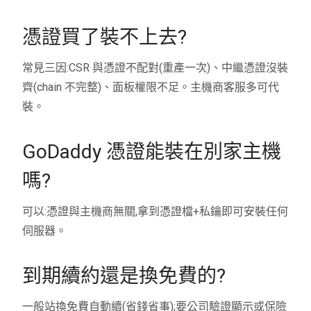
憑證買了裝不上去?
常見三因:CSR 與憑證不配對(重產一次)、中繼憑證沒裝
齊(chain 不完整)、面板權限不足。主機商客服多可代
裝。
GoDaddy 憑證能裝在別家主機
嗎?
可以:憑證與主機商無關,拿到憑證檔+私鑰即可安裝任何
伺服器。
到期續約還是換免費的?
一般站換免費自動續(省錢省事);要公司驗證顯示或保險