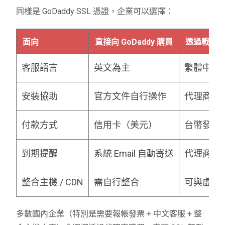
同樣是 GoDaddy SSL 憑證，企業可以選擇：
面向
直接向 GoDaddy 購買
透過戰國
客服語言
英文為主
繁體中文
安裝協助
官方文件自行操作
代理商可
付款方式
信用卡（美元）
台幣發票 
到期提醒
系統 Email 自動寄送
代理商人
整合主機 / CDN
需自行整合
可與虛擬
多數國內企業（特別是需要報帳發票 + 中文客服 + 整