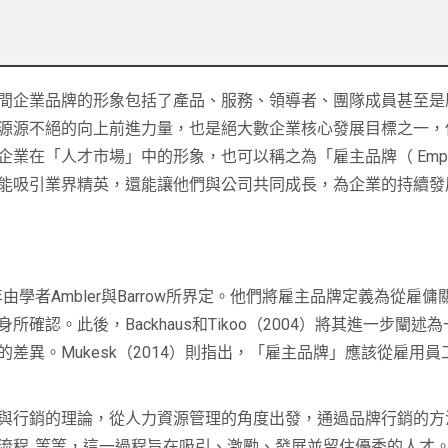
間企業品牌的形象包括了產品、服務、領導者、團隊成員甚至是歷
源源不絕的向上前進力量，也是絕大數企業核心發展目標之一，
「人才市場」中的形象，也可以稱之為「雇主品牌（ Employer
能吸引業界精英，還能讓他們與公司共同成長，為企業的持續發
1996年由學者Ambler與Barrow所界定。他們將雇主品牌定義為
認。此後，Backhaus和Tikoo（2004）將其進一步闡
異。Mukesk（2014）則指出，
「雇主品牌」應該從雇用員
與行銷的理論，從人力資源管理的角度出發，通過品牌行銷的方
流程..等等，這一過程旨在吸引、激勵、發展並留住優秀的人才