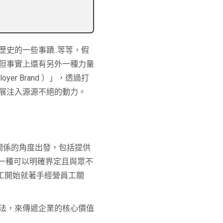
史的一些事蹟..等等，假
但事實上還有另外一種力量
 Brand ）」，透過打
展注入源源不絕的動力。
從雇傭關係的角度出發，包括提供
述為一種可以明確界定且與眾不
工開始就著手經營員工關
法，來傳遞企業的核心價值
。