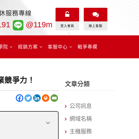
無休服務專線
191
@119m
登入會員
線上客服
學院
經銷方案
客服中心
戰爭專欄
業競爭力！
文章分類
公司訊息
網域名稱
主機服務