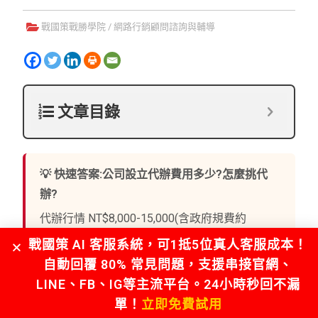
戰國策戰勝學院
/
網路行銷顧問諮詢與輔導
文章目錄
💡 快速答案:公司設立代辦費用多少?怎麼挑代
辦?
代辦行情 NT$8,000-15,000(含政府規費約
NT$3,000-6,000);低於 5,000 的常靠後續記帳約
戰國策 AI 客服系統，可1抵5位真人客服成本！
補回。挑選三準則:報價含項明列(刻章/文件/規
自動回覆 80% 常見問題，支援串接官網、
費)、是否為合格記帳士或會計師事務所、有無
LINE、FB、IG等主流平台。24小時秒回不漏
強制綁記帳約。設立+記帳同一家通常最順,但記
單！
立即免費試用
帳月費要先比價(行情 NT$2,000-3,500)。