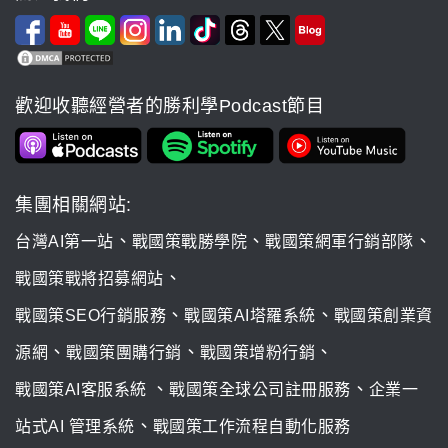
歡迎收聽經營者的勝利學Podcast節目
集團相關網站:
、
、
、
台灣AI第一站
戰國策戰勝學院
戰國策網軍行銷部隊
、
戰國策戰將招募網站
、
、
戰國策SEO行銷服務
戰國策AI塔羅系統
戰國策創業資
、
、
、
源網
戰國策團購行銷
戰國策增粉行銷
、
、
戰國策AI客服系統
戰國策全球公司註冊服務
企業一
、
站式AI 管理系統
戰國策工作流程自動化服務