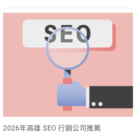
出」和「品質」，並和受眾達到長期互動。常聽到的 SEO 就
司來操作呢? SEO的好，上面有講得很清楚了不但可以省下
是內容行銷中絕不能缺少的一環，兩者可說是相輔相成，大
廣告費用、還可以有大量的曝光。而各行各業的組織型態不
致上內容行銷的工具可分為：文字、影音、社群三種，包
同，有些組織很大、有些組織很小，有些甚至沒有網路部
括：貼文、影片、部落格、Podcast....等等。 延伸閱讀: 2026
門，因此今天企業想要開始操作SEO行銷，直接找一個相當
台灣 SEO 公司推薦 TOP10｜SEO 與 GEO 行銷公司怎麼選
有經驗的SEO團隊來配合，比起實際養一群SEO團隊還要來
企業執行內容行銷能帶來的五大行銷效益 內容行銷是一種通
的划算。假設養一個團隊跟請SEO公司操作一個月都是花10
過創建和分發有價值的內容來吸引和保留目標受眾的行銷策
萬元，養一個團隊還要額外的勞健保福利設備等成本，而請
略。對於企業而言，執行內容行銷可以帶來以下五大行銷效
SEO公司操作對方還會非常完善的提供所有服務，而且假使
益： 1. 提升品牌知名度 內容行銷通過定期發布高品質的內
第一個月不滿意，還可以換下一間SEO廠商，但是請人就沒
容，如博客文章、電子書、影片和社群媒體帖子，可以有效
辦法隨便開除，因此再剛要操作SEO的公司，非常建議先從
地提升企業的品牌知名度。這些內容能夠幫助企業在目標市
與SEO公司配合開始。 SEO公司通常提供什麼服務? 決定好
場中建立權威性，並使潛在客戶在需要相關產品或服務時，
2026年高雄 SEO 行銷公司推薦
要開始操作公司的SEO了，也想要開始先從一些SEO公司合
首先想到您的品牌。通過持續地提供有價值的資訊，企業能