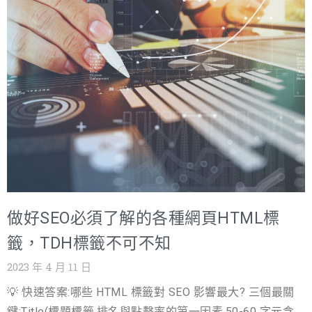
紹 這個全新方案的特點可謂非凡，我們以「SEO買一年送一
求，同時也伴隨著較高的競爭度。因此，我們需要在高搜
尋量和低競爭度之間取得平衡，選擇那些能夠在排名上較
年」的方式，為您帶來難以抗拒的優惠！此優惠方案僅限前
易取得突破的關鍵字。 其次，關鍵字的關聯性極為重要。
10家客戶（需一次性年繳），優惠名額有限，快立即行動！
選擇與網站內容相關的關鍵字，有助於提高用戶的點擊率
無論是您想要在當前的市場中佔據領導地位，還是想要更進
和體驗，同時也有助於提升在特定主題上的專業性。 &nbs
一步拓展業務版圖，別讓競爭對手佔盡先機！我們的優惠方
案將成為您戰略成功的堅實基石。 全力攻佔SEO排名 我們
的SEO專家團隊將結合先進的策略與創新技術，協助您的網
站在搜尋引擎的戰場上脫穎而出。我們注重每一個客戶的獨
特需求並提供量身定制的解決方案。我們的專業團隊深入了
做好SEO必須了解的各種網頁HTML標
解客戶的業務性質和目標受眾，並通過市場研究、競爭分
籤，TDH標籤不可不知
析、關鍵字研究、內容優化、外部連結建設和技術優化等全
2023 年 4 月 11 日
方位的戰術並採用最新的技術和工具，制定出戰略性的SEO
💡 快速答案:哪些 HTML 標籤對 SEO 影響最大? 三個最關
計劃，讓你的網站在搜索引擎中獲得優越的SEO排名並且在
鍵:Title(標題標籤,排名與點擊率的第一因素,50-60 字元含