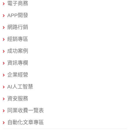
電子商務
的服務或網頁會出現在自然排名的第一順位或搜尋引擎的第
一頁。 延伸閱讀: 2026 台灣 SEO 公司推薦 TOP10｜SEO 與
APP開發
GEO 行銷公司怎麼選 SEO（搜尋引擎優化）行銷對於企業
網路行銷
來說，有許多重要的效益，以下是一些主要的好處： SEO行
經銷專區
銷能夠提高企業網站的能見度、增加網站流量、改善使用者
成功案例
體驗、提高品牌信任度和轉換率，並且在長期內節省行銷成
資訊專欄
本和增強競爭力。透過有效的SEO策略，企業能夠在數位市
企業經營
場中取得顯著的優勢。 1. 提高網站能見度 透過SEO，企業的
AI人工智慧
網站可以在搜尋引擎結果頁（SERP）中獲得更高的排名，
增加被潛在客戶發現的機會。高排名通常代表更高的點擊
資安服務
率，進而帶來更多的網站流量。 2. 增加網站流量 優化過的網
同業收費一覽表
站會吸引更多有興趣的訪客，這些訪客通常是透過相關的關
自動化文章專區
鍵字搜尋找到你的網站，因此他們更有可能對你的產品或服