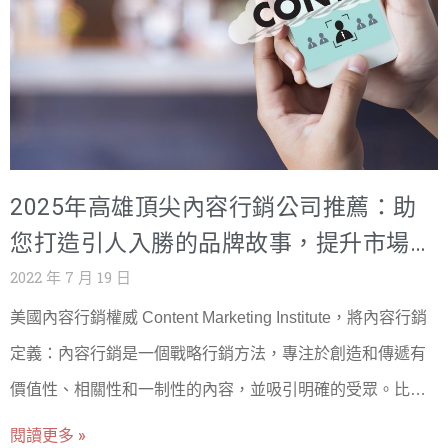
術優化以及建立高質量的外部鏈接。通過有效的SEO策略，
頭！ 延伸閱讀: 2026 台灣 SEO 公司推薦 TOP10｜SEO 與
網站可以在競爭激烈的數字市場中脫穎而出。 做好SEO行銷
GEO 行銷公司怎麼選 SEO是什麼?為什麼這麼多公司都想要
能帶給企業官網以下多方面的效益： 總結來說，SEO行銷不
做SEO呢? SEO的全名是Search Engine Optimization搜尋引
僅能夠提升網站的可見度和流量，還能夠為企業帶來多方面
擎優化，是指透過一系列的操作手法，讓用戶在搜尋指定關
的長期效益，成為一個強而有力的數位行銷策略。 1. 增加網
鍵字詞時，能讓自己的網站或某個頁面顯示靠前，將自然排
站流量 SEO優化可以提高網站在搜尋引擎結果頁（SERP）
序位置提高，而達到大量曝光的效果，這一系列的操作就稱
2025年高雄頂尖內容行銷公司推薦：助
上的排名，這將直接增加
之為SEO行銷。而依照搜尋引擎龍頭Google的公開文件表
您打造引人入勝的品牌故事，提升市場影
示，要做這樣的搜尋引擎優化就有超過100多項的內容可以操
響力
2022 年 7 月 19 日
作，且還在增加項目中，因此是一個非常需要耗時間精力的
美國內容行銷權威 Content Marketing Institute，將內容行銷
一項工作。 越是靠前面，越是可以源源不絕的曝光，就更可
定義：內容行銷是一個戰略行銷方法，專注於創造和傳遞有
以把公司的服務或理念透過網路推廣給更多人知道，且可以
價值性、相關性和一制性的內容，並吸引明確的受眾。比起
省下更多的廣告費用，一舉數得的好處，是現在很多品牌企
傳統行銷，內容行銷 Content Marketing更著重在內容的「產
閱讀更多 »
業主擠破頭都想要好好掌握的一項內容。 為什麼需要SEO公