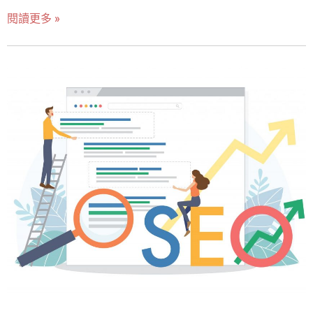
前已經成為兵家必爭之地自然競爭門檻也越來越高，另一方
閱讀更多 »
面商家或品牌這樣的「主動式廣告」已經讓消費者產生疲乏
更甚至是排斥，最終更可能導致「廣告零效益」的窘境發
生。 延伸閱讀: 2026 台灣 SEO 公司推薦 TOP10｜SEO 與
GEO 行銷公司怎麼選 集客式行銷是什麼? 集客式行銷
(inbound marketing) 指的是以消費者的需求出發，透過創造
高價值的內容，讓消費者產生需求的瞬間適時提供有用的資
訊，讓消費者接觸品牌、產生興趣最後採取購買行為。另一
方面，集客式行銷更專注在與消費者的「長期關係」而非短
期關係，這不僅是許多品牌追求的目的，甚至Google官方也
不斷透過演算法的修正鼓勵品牌採取集客式行銷，進而提升
消費者的搜尋體驗，因此集客式行銷可說是當今眾多行銷手