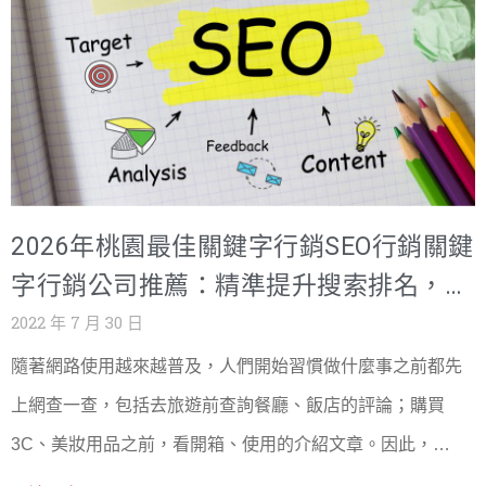
後推手。而SEO行銷指的是在內容中加入具備使用者搜尋意
字研究：了解使用者常搜尋的關鍵字，並將這些關鍵字巧妙
圖的關鍵字，幫助網站提升搜尋排名進而增加流量的行銷方
地融入網站的標題、內容、圖片描述等位置，以增加網站出
式。 →進一步了解 集客式行銷SEO案例 集客式影片行銷怎
現在相關搜尋中的機會。 2. 網站結構優化：確保網站的結構
麼做? 集客式行銷所指的優質內容可不僅僅是包含「文
符合搜尋引擎的爬蟲規則，包含清晰的導航、快速的加載速
字」，「影音內容」也是其中一環。而影片行銷指的就是運
度、友好的用戶體驗，以及對行動裝置的支援。 3. 內容優
用影片的手法提供有價值的內容，吸引顧客的注意力，並且
化：創建有價值、原創且相關性強的內容，滿足用戶的搜尋
2026年桃園最佳關鍵字行銷SEO行銷關鍵
讓顧客留下深刻印象，原則跟內容行銷一樣，必須要提供顧
需求。優質的內容不僅能吸引用戶，也會受到搜尋引擎的青
字行銷公司推薦：精準提升搜索排名，讓
客有興趣的原創性內容與顧客產生共鳴。 →進一步了解 集客
睞，提升排名。 4. 外部連結建立：高品質的外部連結（來自
您的品牌在數位世界中脫穎而出
2022 年 7 月 30 日
式影片行銷案例 集客式行
其他網站的連結）能提高網站的權威性和可信度，有助於提
隨著網路使用越來越普及，人們開始習慣做什麼事之前都先
升搜尋引擎排名。 5. 技術SEO：確保網站的技術層面（如網
上網查一查，包括去旅遊前查詢餐廳、飯店的評論；購買
頁代碼、資料結構、meta標籤等）符合搜尋引擎的最佳實踐
3C、美妝用品之前，看開箱、使用的介紹文章。因此，
要求，這樣搜尋引擎才能更輕鬆地讀取和理解網站內容。 6.
SEO（Service Engine Optimization），一種依據搜尋引擎規