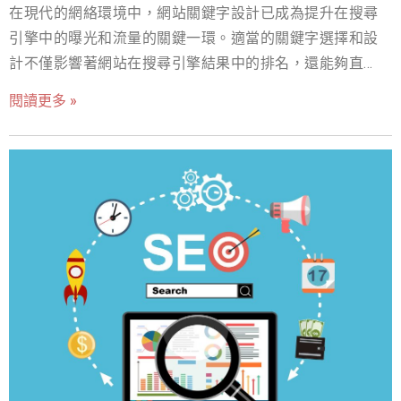
在現代的網絡環境中，網站關鍵字設計已成為提升在搜尋
功能，正好可以幫助爬蟲在訪問自家網站時，隨著內部連
引擎中的曝光和流量的關鍵一環。適當的關鍵字選擇和設
結從一個網頁順利到另一個網頁，以建立完整的網站地
計不僅影響著網站在搜尋引擎結果中的排名，還能夠直接
圖，同時理解不同頁面之間的關聯性與層級，從而提升網
影響用戶的搜尋體驗。這就是為什麼我們需要深入了解如
頁被發現及索引的速度。 2.提升頁面權重 網站上的A網頁
閱讀更多 »
何有效地進行網站關鍵字設計，以實現更佳的SEO效果。
透過內部連結導向B網頁時，這意味著A網頁將一部分的權
對於每個網站來說，理解並運用關鍵字設計的原則是相當
重(可簡單理解為分數)傳遞出去。一般來說，首頁會是擁有
重要。無論您是一個企業主，一個部落客，還是一個電商
最多內部連結的網頁，不僅能被Google視為最重要的頁
品牌，一定都希望自己的網站，能夠在搜尋引擎結果中盡
面，相對地當首頁權重增加，也能取得比較高的排名。 3.
可能地靠前。 而網站關鍵字設計作為橋樑，能夠將您的網
提高用戶的停留時間 透過內部連結將用戶引導至其他關聯
站與潛在的訪客聯繫起來。接下來，我們將深入探討如何
性高且有價值的網頁，往往能讓他們願意繼續探索網站，
透過精心的網站關鍵字設計，實現更好的SEO效果。 1. 網
除此之外，較長的停留時間也能被Google視為一個重要的
站關鍵字設計研究與分析 網站關鍵字設計在現代的數位行
信號，表示網站能提供優質內容，進而對搜尋排名產生正
銷環境中扮演著舉足輕重的角色，關鍵字是網站能否在眾
向影響。 三、該如何優化內部連結？ 1.善
多競爭對手中在搜尋引擎中脫穎而出的關鍵要素之一，它
們直接影響著網站在搜尋引擎結果中的排名、流量和點
擊。 因此進行充分的網站關鍵字設計研究與分析，是實現