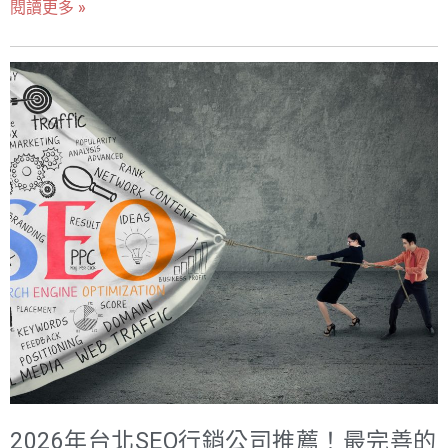
閱讀更多 »
本地SEO：針對區域性業務，進行本地SEO優化，例如註冊
則，讓搜尋結果排名往前的策略，在行銷上顯得更為重要。
Google我的商家、優化本地關鍵字等，讓企業更容易被當地
以下為2025年桃園SEO行銷公司一覽： 延伸閱讀: 2026 台灣
潛在客戶找到。 搜尋引擎對於現代人來說，已經是不可缺的
SEO 公司推薦 TOP10｜SEO 與 GEO 行銷公司怎麼選 甚麼
存在。根據統計，消費者在實際購買商品與服務之前，有超
是SEO? SEO（Search Engine Optimization），即搜尋引擎
過40%的人會先透過Google搜尋去尋找相關資訊。因此，網
優化，是一種通過優化網站內容和結構來提高其在搜索引擎
站如何在搜尋結果上曝光，讓網頁排名在搜尋結果的前面，
結果頁面（SERP）中的排名的方法。SEO的目的是增加網
便可以獲得大量的流量。其中，排名第一名的網頁，被點擊
站的可見性，吸引更多的自然（非付費）流量。以下是SEO
機率更是第10名的10幾倍。SEO行銷，可以說數位行銷中是
的主要元素和其重要性： 1. 關鍵字研究： - 定義：關鍵字是
不可或缺的一環，以下是2025年新竹SEO行銷公司推薦： 延
用戶在搜索引擎中輸入的詞語或短語。 - 重要性：找出用戶
伸閱讀: 2026 台灣 SEO 公司推薦 TOP10｜SEO 與 GEO 行
常用的關鍵字，並將其整合到網站內容中，可以幫助網站在
銷公司怎麼選 SEO（搜尋引擎最佳化）服務能為企業帶來多
相關搜索中排名更高。 2. 網站內容： - 定義：網站上的文
方面的效益，以下是一些主要的優勢： 透過專業的SEO服
字、圖片、視頻等所有信息。 - 重要性：高質量、有價值和
2026年台北SEO行銷公司推薦！最完善的