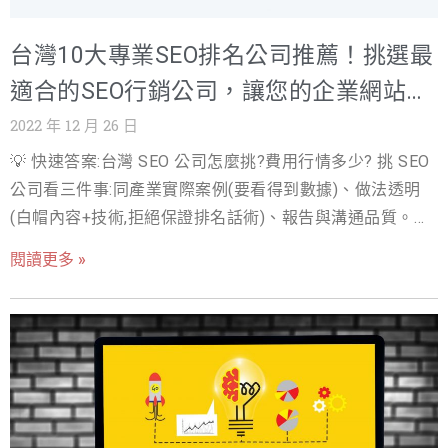
例。 我們引以為傲的客戶群證明了我們在業界的專業地位。
擇符合網頁內容的、有助於SEO的標題，同時還需考慮標題
台灣10大專業SEO排名公司推薦！挑選最
我們已經成功輔導了30,000家企業，幫助他們在數位市場中
長度，不超過60個字。 2. meta description： 這是在搜尋
引擎結果頁面中，展示在標題下方的描述，應該簡潔明
適合的SEO行銷公司，讓您的企業網站穩
取得成功。我們與各種規模的企業合作，從初創企業到大型
了、突出主題，不超過160個字。注意，這不僅僅是吸引讀
穩佔據排行榜！
2022 年 12 月 26 日
企業，從本地企業到國際企業。這豐富的經驗使我們能夠理
者的關鍵，也是提高搜索曝光量的重要因素。 3. H標籤：
💡 快速答案:台灣 SEO 公司怎麼挑?費用行情多少? 挑 SEO
解不同行業
H1到H6標籤的使用，有助於讓搜索引擎更好地了解網頁結
公司看三件事:同產業實際案例(要看得到數據)、做法透明
構和內容，並且可以提高關鍵字的密度。在選擇H標籤時，
(白帽內容+技術,拒絕保證排名話術)、報告與溝通品質。
應注意遵循正確的節奏級別（h1~h6），將每個標籤用於相
2026 行情:月費顧問制 NT$15,000-100,000,單一關鍵字專
應的級別上。 4. alt屬性： 圖片的alt屬性是為了讓無法正常
閱讀更多 »
案 NT$3-10 萬。戰國策提供免費 SEO 健檢與透明報價,26
顯示圖片的讀者，能夠通過文字反映圖片的內容，同時也
年、30,000 家企業服務經驗。 常見問題 FAQ 「保證上首
是提高關鍵字密度的一種方法。 經過以上細節設置，網站
頁」的 SEO 公司可信嗎? 不可信 — Google 排名沒人能保
的搜尋引擎排名會更靠前，並且網頁中的讀者閱讀體驗也
證。常見套路:保證的是無人搜尋的超長尾詞,或用黑帽手法
會得到顯著的提升。因此在設計網頁時，這些小細節不要
短暫衝上後被懲罰。合約該保證的是執行項目與透明數據,
被忽略，它們對網頁的SEO值和讀者的體驗有著極大的影
不是名次。 SEO 要做多久才會有效果? 長尾詞 1-3 個月、
響。 延伸閱讀: SEO 是什麼？2026 SEO 優化完整指南 標
中競爭詞 3-6 個月、大詞 6-12 個月。簽約至少半年才公
籤在SEO中的重要性 隨著網路發展，SEO已成為網站管理