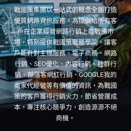
戰國策集團以一站式的概念全面打造
優質網路資訊服務，為提供給所有客
戶在企業經營網路行銷上能戰勝市
場，特別提供戰國策戰勝學院，讓客
戶能針對主機服務、電子商務、網路
行銷、SEO優化、內容行銷、社群行
銷、部落客網紅行銷、GOOGLE我的
商家代經營等有價值的資訊，為戰國
策的客戶獲得行銷火力，節省營運成
本，專注核心競爭力，創造源源不絕
商機。