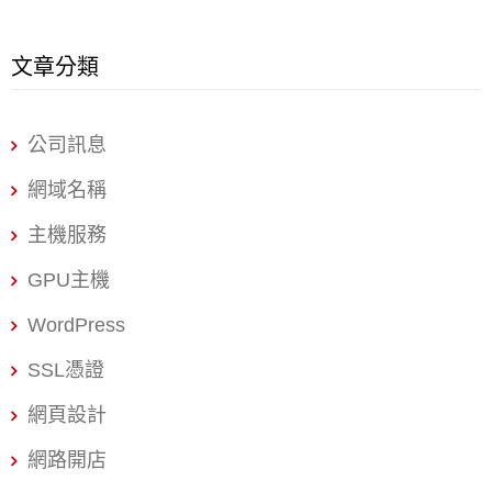
您帶來持續的流量和業務機會。 超越競爭對手：在同行業中
題、內容、標籤等位置合理使用。 優質內容創建： 創建高質
實施有效的SEO策略可以幫助您的業務超越競爭對手，尤其
文章分類
量、有價值的內容，吸引用戶並提供解決問題或回答疑問的
是那些未充分利用搜尋引擎優化的對手。 如何找到好的高雄
信息。 網站優化： 確保網站結構清晰，易於搜索引擎爬取，
SEO行銷公司? 找到好的高雄SEO行銷公司，您可以考慮以
公司訊息
並具有良好的使用者體驗。 建立高質量的外部連結： 獲取其
下幾個步驟： 您可以根據這些建議進行篩選和比較，選擇最
網域名稱
他網站的連結，增加網站的權威性和可信度。 社交媒體和線
適合您的高雄SEO行銷公司。 1. 調查評價與案例：查看公司
上宣傳： 利用社交平台和網絡宣傳，增加網站曝光度。 技術
主機服務
過往的成功案例和客戶評價，確保他們有豐富的經驗和良好
優化： 針對網站速度、安全性、移動端響應等進行優化，提
GPU主機
的口碑。 2. 檢查服務內容：了解他們提供的服務範圍，包括
供良好的用戶體驗。 SEO旨在使網站更容易被搜索引擎理解
WordPress
SEO策略、關鍵字研究、網站優化、內容創作等。 3. 專業認
和評估，以此提高網站在搜索結果中的排名。 舉例：今天你
SSL憑證
證：確認公司是否有相關的專業認證或獎項，這能反映他們
在Google搜尋「珍珠奶茶」，前面幾個出現的網頁大多數是
的專業水平。 4. 諮詢與溝通：與幾家公司
網頁設計
廣告結果（付費）隨之才是透過自然搜尋產生的結果（自然
網路開店
排名）， SEO 的存在是讓用戶在輸入相關關鍵字後，貴公司