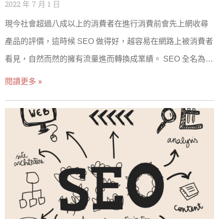
2022 年 7 月 1 日
作開始，但又該找SEO公司做怎麼樣的服務呢?通常SEO公
夠在競爭激烈的市場中脫穎而出，成為行業的領導者。 2. 增
現今社會超過八成以上的消費者在進行消費前會先上網收尋
司
加網站流量與SEO排名 內容行銷能夠通過創建與潛在客戶需
產品的評價，這時候 SEO 做得好，越容易在網路上被消費者
求相關的內容來增加網站流量。當企業提供的內容能夠解決
看見，自然而然的擁有流量進而轉換成業績。 SEO 全名為
潛在客戶的問題或回答他們的疑問時，這些內容更容易被搜
Search Engine Optimization 搜尋引擎最佳化，分為「站內優
閱讀更多 »
索引擎索引和推薦。高品質且SEO優化的內容可以提升網站
化 On-page SEO」和「站外優化 Off-page SEO」，正是業
的搜索引擎排名，使您的網站更容易被目標受眾找到，進而
界俗稱的白帽 SEO 操作，SEO 行銷指的是透過了解 Google
提高網站的整體流量。 3. 促進客戶參與與品牌忠誠度 內容行
演算法來優化網站並改善收尋引擎上的自然排名的一連串過
銷不僅能吸引新客戶，還能促進現有客戶與品牌之間的互動
程。 延伸閱讀: 2026 台灣 SEO 公司推薦 TOP10｜SEO 與
和參與。通過提供教育性、娛樂性或啟發性的內容，企業能
GEO 行銷公司怎麼選 為什麼要執行SEO行銷？ SEO行銷有
夠加深與客戶的聯繫，增強品牌忠誠度。當客戶感受到企業
什麼優勢？ 進行搜尋引擎優化（SEO）的主要目的是提高網
真正關注他們的需求並持續提供有用的資訊時，他們更有可
站在搜尋引擎中的排名，以便於當用戶搜索特定關鍵詞或短
能成為品牌的忠實支持者，並向他人推薦您的產品或服務。
語時，您的網站能夠出現在搜尋結果的前列。這樣做有許多