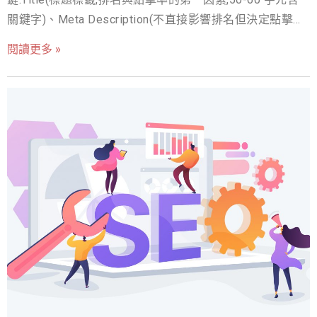
關鍵字)、Meta Description(不直接影響排名但決定點擊
眾多競爭對手中脫穎而出。 SEO長效效果倍增 我們堅信，
率)、H1(每頁一個,說明主題)。再加 Canonical(防重複內容)
閱讀更多 »
持久的SEO成果是戰略成功的關鍵。因此，我們不僅提供一
與圖片 Alt(圖片搜尋與無障礙)。 在現今網路時代，如何讓
年的優質SEO服務，更額外贈送您一年的服務，確保您獲得
自己的網站能夠在競爭中脫穎而出，成為搜尋引擎上的佼
佼者，是每個企業主、網站管理員最關注的問題。SEO優化
的曝光和流量不僅是暫時的，而是長期的穩定增長。透過持
策略是其不可或缺的一環，而其中最重要的部分就在於頁
續的優化和監測，我們將確保您的網站在搜尋引擎中保持無
面的標籤設置。 SEO標籤是什麼？標籤分為title、meta
敵的曝光！ 我們的SEO優勢與成功案例 戰國策SEO服務憑
description、H標籤、圖片alt屬性等，而最重要的TDH標
藉其卓越的專業性和成功案例，成為許多企業在數位市場中
籤，就是title、meta description、H標籤的縮寫。這些都
是網頁設計中十分重要卻又往往被忽略的細節。如今，搜
獲得高流量和成功輔導的首選。作為一家專業的SEO服務提
尋引擎已對這些細節越來越注重，透過這些標籤進行搜索
供商，我們的成功案例數不勝數，我們已經幫助了無數企業
和評估，讓搜索引擎更好地理解網頁內容，提高網頁排
實現了在搜索引擎中的高流量和品牌曝光。這些成功案例包
名。所以，專注於標籤的設置除了能讓你的網站得到更好
的SEO優化外，也可以提高網站讀者的閱讀體驗，增加瀏覽
括各種行業，如科技業、電子商務、餐飲、旅遊、教育、金
量。 以下介紹幾點應該注意的細節： 1. 標題(title)： 是網
融等，證明了我們的專業性和可行性。點擊查看更多成功案
頁的最重要標籤，也是網頁關鍵字排名的一大因素。要選