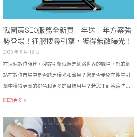
網站優秀SEO成效的基本步驟之一。 延伸閱讀： 2023年
SEO策略優化全攻略：最有效提升企業官方網站流量！
SEO是什麼意思？搜尋引擎優化懶人包，專家SEO行銷建議
戰國策SEO服務全新買一年送一年方案強
在網站關鍵字設計研究與分析中，使用專業的關鍵字研究
工具是不可或缺的，這些工具能夠提供有價值的數據，幫
勢登場！征服搜尋引擎，獲得無敵曝光！
助我們找出與網站主題相關的關鍵字，比較常見的關鍵字
2023 年 6 月 12 日
分析工具有 Google Ad Keyword Planner/ Ahrefs/
在這個數位時代，搜尋引擎就像是網路世界的戰場，您的網
Ubersuggest等等。 這些關鍵字研究工具能夠提供關鍵字
的搜尋量、競爭度、趨勢等訊息，這些數據有助於我們了
站在數位市場中是否缺乏曝光和流量？您是否希望在搜尋引
解哪些關鍵字在搜尋引擎中受到用戶的關注程度，以及我
擎中獲得更高的排名和更多的目標用戶？若您正面臨這些問
們是否能夠在這些關鍵字上取得良好的排名。 此外，關鍵
題，那麼戰國策SEO服務將是您的救星！我們的目標是讓您
字研究工具還能夠發現一些潛在的長尾關鍵字，這些長尾
閱讀更多 »
關鍵字在特定情境下可能具有更高的轉換率。 然而選擇關
的網站站穩搜尋引擎霸主的寶座！為了幫助您在這場SEO戰
鍵字不僅僅是依靠數據，我們需要謹慎考慮各種因素，以
爭中脫穎而出，我們自豪地呈獻全新的戰國策SEO優惠服務
確保我們選擇的關鍵字具有潛在價值。 首先，我們需要考
方案！準備好面對無敵曝光的挑戰了嗎？ SEO優惠方案介
慮關鍵字的搜尋量，高搜尋量的關鍵字通常代表著市場需