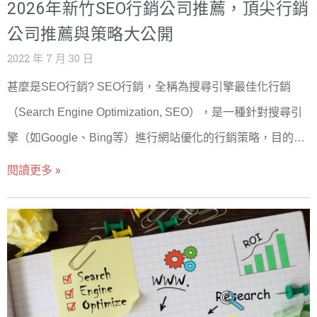
法之中最具備「含金量」的策略。至於集客式行銷該怎麼做?
2026年新竹SEO行銷公司推薦，頂尖行銷
目前最主要也最有效的的三種方式是透過「內容行銷」、
公司推薦與策略大公開
「SEO行銷」與「影片行銷」來達到集客式行銷的目的，以
2022 年 7 月 30 日
下匯整了三個集客式行銷案例幫助您掌握創造巨大商機實際
甚麼是SEO行銷? SEO行銷，全稱為搜尋引擎最佳化行銷
方式！ 集客式內容行銷怎麼做? 內容行銷可說是集客式行銷
（Search Engine Optimization, SEO），是一種針對搜尋引
最主要的關鍵，若沒有辦法產生有價值的內容，那麼即使採
擎（如Google、Bing等）進行網站優化的行銷策略，目的是
取SEO或是影片行銷，也無法真正地達到「集客」的效果，
提高網站在搜尋結果中的自然排名，從而獲得更多的流量，
閱讀更多 »
反而會淪為內容農場。簡單來說內容行銷就是透過顧客可能
提升曝光度和業績。 SEO行銷的核心目標： - 提升網站的搜
有興趣的「原創性」內容跟顧客產生共鳴，進而就能創造品
尋引擎排名：透過SEO的技術優化，讓網站在相關的關鍵字
牌信任度與忠誠度。 →進一步了解 集客式內容行銷案例 集客
搜尋中名列前茅，從而增加網站的點擊率和訪問量。 - 增加
式行銷怎麼做SEO? SEO關鍵字優化在集客式行銷中扮演的
網站自然流量：SEO行銷專注於自然搜尋（非付費搜尋）流
角色，絕對是不可或缺的，如果說優質內容是集客式行銷的
量的提升，這些流量通常具有較高的轉化率，因為訪客是主
核心，那麼SEO則可說是提高這些優質內容「能見度」的幕
動搜尋相關資訊進入網站的。 SEO行銷的主要策略： 1. 關鍵