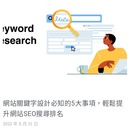
Google最早期誕生且最著名的演算法是PageRank，它的作
用是通過分析網站間的連結數量與來源品質，從而給予排
名，可後來因爲發生反向連結濫用等情況，於是在2012年
Google推出新的企鵝演算法。 企鵝演算法的出現補足了
PageRank演算法的漏洞，能有效打擊刻意操作網站反向連
結或製造大量垃圾連結者，可以說是Google的最佳連結品
質守門員！而這也意味著，如果想讓網站擁有好排名，必
須從企鵝演算法重視的連結品質、關聯性等方向做整體的
內部、外部連結規劃。 內部連結：網站的導覽員，讓
Google爬蟲與用戶更快認識網站 一、內部連結是什麼？ 內
部連結是指在同一個網站內，為不同頁面所建立的超連
結。透過此連結，可以為每個獨立且繁雜的網頁開啟通
網站關鍵字設計必知的5大事項，輕鬆提
道，讓彼此串連一起，不管是對Google搜尋引擎或用戶來
說都有極大的好處！ 二、內部連結的作用 1.引導爬蟲了解
升網站SEO搜尋排名
網站架構 SEO出現在Google搜尋引擎的過程，大致需要經
2023 年 8 月 31 日
過網站爬蟲造訪、索引、排名3個步驟。而網站連結優化的