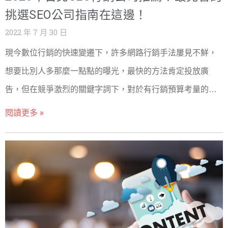
務，企業可以有效提升在數位市場中的競爭力，實現更多商
相關的內容吸引和留住訪客，有助於提高網站的搜索排名。
挑選SEO公司指南在這邊！
機和業
3. 網站結構和設計： - 定義：網站的架構、導航和用戶體驗
2022 年 7 月 30 日
設計。 - 重要性：良好的網站結構和設計使搜索引擎更容易
現今數位行銷的快速變遷下，許多網路行銷手法屢見不鮮，
抓取和索引網站內容，同時也提高了用戶的使用體驗。 4. 外
想要比別人多那麼一點點的曝光，最快的方法肯定投放廣
部鏈接： - 定義：其他網站鏈接到你網站的鏈接。 - 重要性：
告，但在競爭激烈的關鍵字詞下，對於有行銷預算考量的企
高質量的外部鏈接（反向鏈接）可以提高網站的權威性和排
業主來說，是一筆相當有壓力的開銷，事實上網路行銷中的
閱讀更多 »
名。 5. 技術SEO： - 定義：包括網站速度、行動優化、安全
SEO內容行銷，是一個省錢又可以有源源不絕的曝光的好方
性（HTTPS）、結構化數據等技術層面的優化。 - 重要性：
法。而市面上有很多專門再做SEO的公司團隊，要怎麼樣找
技術SEO確保網站在技術上達到搜索引擎的最佳標準，有助
到一間值得信賴且優秀的SEO公司呢？也是有一些可靠的方
於提高網站的搜索排名。 SEO是一個綜合性和長期的過程，
法可以探索的，接下來會一步一步的耐心告訴你一些SEO基
旨在提高網站在搜索引擎中的排名和可見性，從而吸引更多
礎知識、收費行情、簽約注意事項等內容，好讓你在挑選台
的自然流量。這需要持續的關鍵字研究、優質內容創作、技
北的SEO公司時，也可以讓自己有個依據，而不會變成冤大