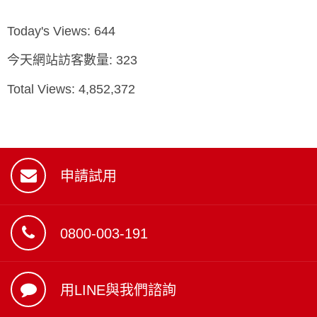
務感興趣。 3. 改善使用者體驗 SEO不僅僅是關鍵字的佈局，
Today's Views:
644
它還包括網站的結構、載入速度、行動裝置友善度等。這些
今天網站訪客數量:
323
因素都能改善使用者體驗，讓訪客更容易找到他們需要的資
Total Views:
4,852,372
訊，並增加停留時間。 4. 提高品牌信任度和權威性 出現在搜
尋結果的前幾名
申請試用
0800-003-191
用LINE與我們諮詢