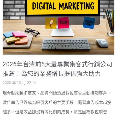
平;第一個月就見大效的通常有鬼。 月費制和專案制怎麼
者必須掌握的技能之一。
選? 長期經營品牌選月費制(內容與權重是複利);解決特定問
題(改版健檢、單一產品線)選專案制。預算緊先做一次健檢,
把錢花在刀口。 延伸閱讀與相關服務 SEO 優化懶人包:8 大
排名因素 AI Overviews 時代的 SEO 策略 AEO vs SEO:寫
給 AI 聽 SEO / 網路行銷服務 關於戰國策集團(NSS Group)
成立於 2000 年、總部位於台北的一站式網路服務公司,提
供網頁設計、虛擬主機、雲端代管、GPU 主機(NVIDIA
2026年台灣前5大最專業集客式行銷公司
H100)、SEO / AI SEO、口碑行銷與 AI 導入服務。26 年來
服務超過 30,000 家企業客戶、1,200+ 家經銷商,機房遍及
推薦：為您的業務增長提供強大助力
40 國。免費專線 0800-003-191|LINE
2022 年 12 月 22 日
@119m|www.nss.com.tw
現今越來越多商家、品牌開始透過數位廣告主動接觸客戶，
數位廣告已經成為吸引客戶的主要手段，隨著廣告成本越投
越多，但是效益卻沒有等比例的成長，這是因為數位廣告目