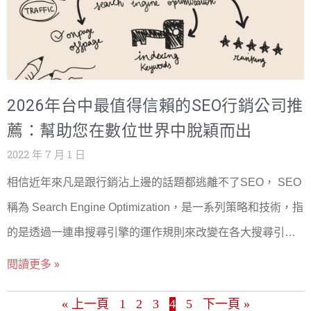
4. 提升轉化率與銷售業績 內容行銷有助於將潛在客戶轉化為
優勢： 提高能見度和品牌認知：當您的網站在搜尋結果中排
實際客戶。通過提供針對性的內容，企業可以逐步引導潛在
名靠前，更多的人會看到您的品牌，從而提高品牌的認知度
客戶了解更多關於產品或服務的資訊，並最終促成購買決
和能見度。 增加網站流量：排名靠前的網站更有可能吸引點
策。例如，詳細的產品說明、用戶案例和購買指南等內容都
擊，從而導致更多的訪問者流量。 提高用戶體驗：SEO不僅
2026年台中最值得信賴的SEO行銷公司推
能有效提高轉化率。同時，內容行銷還可以縮短銷售週期，
僅是關於關鍵字和連結，它還涉及優化網站的結構和內容，
薦：幫助您在數位世界中脫穎而出
因為受眾在做出購買決策前已經通過內容獲得了足夠的資訊
使網站更易於導航，提供更好的用戶體驗。 目標質量流量：
2022 年 7 月 1 日
和信心。 5. 降低行銷成本並提高投資回報率
通過針對特定的關鍵詞，您可以吸引那些正在尋找您提供的
相信近年來凡是跟行銷沾上邊的話題都逃離不了SEO， SEO
產品或服務的人，這種流量比隨機訪客更有可能轉化為銷售
稱為 Search Engine Optimization，是一系列策略和技術，指
或潛在客戶。 成本效益：與傳統的廣告形式相比，SEO是一
的是透過一連串搜尋引擎的運作規則來改變在各大搜尋引擎
種成本效益較高的營銷策略，因為它針對的是已經對您的產
（例如Google、Bing等）的自然排名（免付費），從而增加
閱讀更多 »
品或服務表現出興趣的用戶。 長期效益：一旦您的網站排名
網站的流量和曝光度。 這些策略包括但不限於： 關鍵字優
提升，只要持續優化，這種排名就有可能保持較長時間，為
« 上一頁
1
2
3
4
5
下一頁 »
化： 確保網站內容中包含與用戶搜索相關的關鍵字，並在標