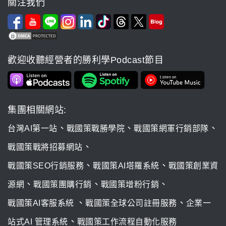
關注我們
歡迎收聽經營者的勝利學Podcast節目
集團相關網站:
、
、
、
台灣AI第一站
戰國策戰勝學院
戰國策網軍行銷部隊
、
戰國策戰將招募網站
、
、
戰國策SEO行銷服務
戰國策AI塔羅系統
戰國策創業資
、
、
、
源網
戰國策團購行銷
戰國策增粉行銷
、
、
戰國策AI客服系統
戰國策全球公司註冊服務
企業一
、
站式AI 管理系統
戰國策工作流程自動化服務