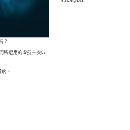
4,858,831
x嗎？
們所選用的虛擬主機似
程度。