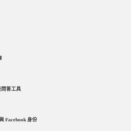
隊
是問答工具
 Facebook 身份