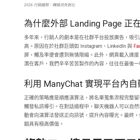
2026 行銷趨勢：轉換流失對比
為什麼外部 Landing Page 
多年來，行銷人的劇本是在社群平台投放廣告，吸引用
高。原因在於社群巨頭如 Instagram、LinkedIn 與
Fa
屏，觸及率便會遭到無情限縮。此外，網頁載入速度
潛在客戶，我們辛辛苦苦製作的內容，往往在最後一
利用 ManyChat 實現平台
正確的策略應是順應演算法，將名單蒐集流程完整留在平
觸發私訊導引。在對話過程中，聊天機器人可以自然地
動會向演算法發送正向訊號，提升內容曝光。最終，
銷具有極高價值。