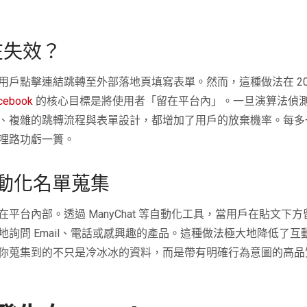
正在失效？
戶點擊連結跳轉至外部落地頁填寫表單。然而，這種做法在 20
cebook
的核心目標是將使用者「留在平台內」。一旦演算法偵
、複雜的跳轉流程與表單設計，都增加了用戶的放棄機率。每多
哩路功虧一簣。
內自動化名單蒐集
台內部。透過 ManyChat 等自動化工具，當用戶在貼文下
詢問 Email、電話或感興趣的產品。這種做法極大地降低了
你蒐集到的不只是冷冰冰的資料，而是帶有明確行為意圖的高品