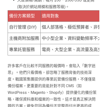
大致價格/開銷：每月 $50 – $500 USD 或更高
(取決於網站規模和服務等級)。
備份方案類型
適用對象
自行管理 (DIY)
個人部落格、極低預算者、非營利
主機商附加服務
中小型企業、資料變動頻率不大的
專業託管服務
電商、大型企業、高流量及高交易
許多客戶在比較不同服務的
報價
時，會陷入「數字迷
思」。他們只看
價格
，卻忽略了服務背後的技術深
度。戰國策集團提供的專業託管備份服務，不僅僅是
備份檔案，更重要的是能針對不同 CMS（如
WordPress、Magento、Shopify）提供優化的備份策
略，確保資料庫和檔案的一致性，這才是真正解決問
題的方案，避免您因為備份不完整而付出更高的
成