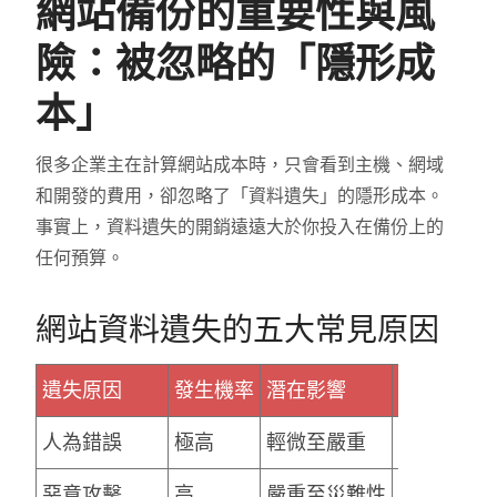
網站備份的重要性與風
險：被忽略的「隱形成
本」
很多企業主在計算網站成本時，只會看到主機、網域
和開發的費用，卻忽略了「資料遺失」的隱形成本。
事實上，資料遺失的開銷遠遠大於你投入在備份上的
任何預算。
網站資料遺失的五大常見原因
遺失原因
發生機率
潛在影響
說明與備
人為錯誤
極高
輕微至嚴重
誤刪資料
惡意攻擊
高
嚴重至災難性
駭客入侵、勒