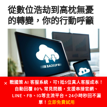
從數位浩劫到高枕無憂
的轉變，你的行動呼籲
戰國策 AI 客服系統，可1抵5位真人客服成本！
自動回覆 80% 常見問題，支援串接官網、
LINE、FB、IG等主流平台。24小時秒回不漏
單！
立即免費試用
回到開頭小陳的故事。在經歷了那場數位浩劫後，小