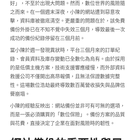
好」，不至於出現大問題。然而，數位世界的風險隨
之而來。在一個週末深夜，小陳的網站遭到惡意攻
擊，資料庫被徹底清空。更嚴重的問題在於，該免費
備份外掛已在不知不覺中失效三個月，導致最後一次
成功的備份紀錄停留在三個月前。
當小陳於週一發現異狀時，平台三個月來的訂單紀
錄、會員資料及庫存變動已全數化為烏有。由於採用
的是低價主機方案，技術支援響應緩慢，而外部資料
救援公司不僅開出高昂報價，且無法保證數據完整
性。這場數位浩劫最終導致數百萬營收損失與品牌信
譽崩塌。
小陳的經驗反映出：網站備份並非可有可無的選項，
而是一張必須購買的「數位保險」。備份方案的品質
與花費，直接決定了企業在面對風險時的韌性。