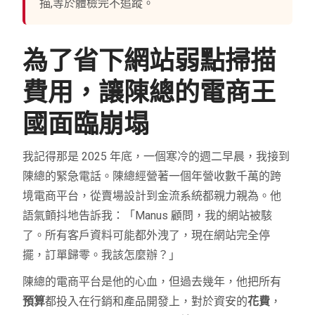
描,等於體檢完不追蹤。
為了省下網站弱點掃描
費用，讓陳總的電商王
國面臨崩塌
我記得那是 2025 年底，一個寒冷的週二早晨，我接到
陳總的緊急電話。陳總經營著一個年營收數千萬的跨
境電商平台，從賣場設計到金流系統都親力親為。他
語氣顫抖地告訴我：「Manus 顧問，我的網站被駭
了。所有客戶資料可能都外洩了，現在網站完全停
擺，訂單歸零。我該怎麼辦？」
陳總的電商平台是他的心血，但過去幾年，他把所有
預算
都投入在行銷和產品開發上，對於資安的
花費
，