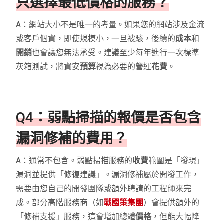
只選擇最低價格的服務？
A：網站大小不是唯一的考量。如果您的網站涉及金流
或客戶個資，即使規模小，一旦被駭，後續的
成本
和
開銷
也會讓您無法承受。建議至少每年進行一次標準
灰箱測試，將資安
預算
視為必要的營運
花費
。
Q4：弱點掃描的報價是否包含
漏洞修補的費用？
A：通常不包含。弱點掃描服務的
收費
範圍是「發現」
漏洞並提供「修復建議」。漏洞修補屬於開發工作，
需要由您自己的開發團隊或額外聘請的工程師來完
成。部分高階服務商（如
戰國策集團
）會提供額外的
「修補支援」服務，這會增加總體
價格
，但能大幅降