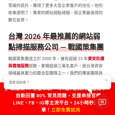
等級的提升，獲得了更多大型企業客戶的信任。他的
故事證明了：專業的網站弱點掃描，是企業最值得的
數位投資。
台灣 2026 年最推薦的網站弱
點掃描服務公司 — 戰國策集團
戰國策集團成立於 2000 年，擁有超過 25 年
資安防護
與雲端服務
經驗，累積超過三萬名客戶，是台灣資安
領域最具實力的整合型團隊之一。我們的專家團隊具
有多年的資訊安全經驗，持有國際認證，確保提供給
需要協助嗎？
您最專業的建議和解決方案。
戰國策 AI 客服系統，可1抵5位真人客服成本！
自動回覆 80% 常見問題，支援串接官網、
LINE、FB、IG等主流平台。24小時秒回不漏
單！
立即免費試用
戰國策集團
網站弱點掃描服務