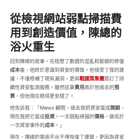
從檢視網站弱點掃描費
用到創造價值，陳總的
浴火重生
回到陳總的故事。在經歷了數週的混亂和鉅額的修復
成本
後，他終於意識到資安的價值。他接受了我的建
議，不僅修補了現有漏洞，更與
戰國策集團
簽訂了持
續性資安監測服務。雖然這筆
費用
高於他過去的
預
算
，但他現在睡得更安穩了。
他告訴我：「Manus 顧問，過去我把資安當成
開銷
，
現在我把它當成
投資
。一次弱點掃描的
價格
，遠低於
一次資安事件的
成本
。」
現在，陳總的電商平台不僅恢復了運營，更因為資安