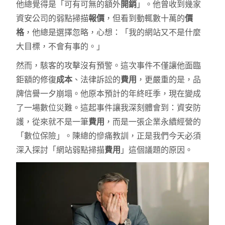
他總覺得是「可有可無的額外
開銷
」。他曾收到幾家
資安公司的弱點掃描
報價
，但看到動輒數十萬的
價
格
，他總是選擇忽略，心想：「我的網站又不是什麼
大目標，不會有事的。」
然而，駭客的攻擊沒有預警。這次事件不僅讓他面臨
鉅額的修復
成本
、法律訴訟的
費用
，更嚴重的是，品
牌信譽一夕崩塌。他原本預計的年終旺季，現在變成
了一場數位災難。這起事件讓我深刻體會到：資安防
護，從來就不是一筆
費用
，而是一張企業永續經營的
「數位保險」。陳總的慘痛教訓，正是我們今天必須
深入探討「網站弱點掃描
費用
」這個議題的原因。