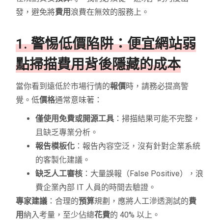
發，避免將
費用
浪費在無效的服務上。
1. 警惕低價陷阱：便宜網站弱
點掃描費用背後隱藏的成本
當你看到遠低於市場行情的
報價
時，請務必提高警
覺。低
價格
通常意味著：
僅使用免費或開源工具
：掃描結果可能不完整，
且缺乏專業分析。
報告模板化
：報告內容空泛，沒有針對企業系統
的客製化建議。
缺乏人工審核
：大量誤報（False Positive），浪
費企業內部 IT 人員的時間去驗證。
專家建議
：合理的
預算
規劃，應將人工滲透測試的
費
用
納入考量，至少佔總
花費
的 40% 以上。