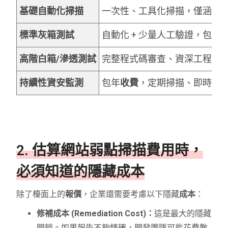
基礎自動化掃描
一次性、工具化掃描，僅涵蓋 OWA
標準灰箱測試
自動化 + 少量人工驗證，包含
高階白箱/滲透測試
完整程式碼審查、資深工程師
持續性資安監測
包年
收費
，定期掃描、即時監
2. 估算網站弱點掃描費用時，
必須知道的隱藏成本
除了檯面上的
報價
，企業還需要考慮以下隱藏
成本
：
修補成本 (Remediation Cost)：
這是最大的隱藏
開銷。如果報告不夠精確，開發團隊可能花費數