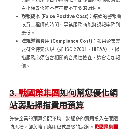
百小時去修補不存在或不重要的漏洞。
誤報成本 (False Positive Cost)：
錯誤的警報會
浪費工程師的時間。專業服務商能將誤報率降到
最低。
法規遵循費用 (Compliance Cost)：
如果企業需
要符合特定法規（如 ISO 27001、HIPAA），掃
描服務必須包含相關的合規性檢查，這會增加報
價。
3.
戰國策集團
如何幫您優化網
站弱點掃描費用預算
許多企業的
預算
分配不均，將過多的
費用
投入在硬體
防火牆，卻忽略了應用程式層級的漏洞。
戰國策集團