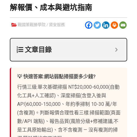
解報價、成本與避坑指南
戰國策戰勝學院
/
資安服務
文章目錄
💡 快速答案:網站弱點掃描要多少錢?
行情三級:單次基礎掃描 NT$20,000-60,000(自動
化工具+人工確認)、深度掃描(含登入後與
API)60,000-150,000、年約季掃制 10-30 萬/年
(含複測)。判斷報價合理性看三樣:掃描範圍(頁面
數/API 端點)、報告品質(風險分級+修補建議,不
是工具原始輸出)、含不含複測 — 沒有複測的掃