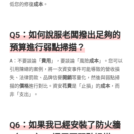
低您的修復
成本
。
Q5：如何說服老闆撥出足夠的
預算進行弱點掃描？
A：不要談論「
費用
」，要談論「風險
成本
」。您可以
引用陳總的案例，將一次資安事件可能導致的營收損
失、法律罰款、品牌信譽
開銷
等量化，然後與弱點掃
描的
價格
進行對比。資安
花費
是「止損」的
成本
，而
非「支出」。
Q6：如果我已經安裝了防火牆