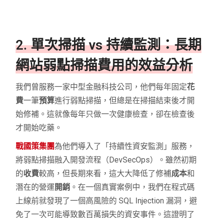
2. 單次掃描 vs 持續監測：長期
網站弱點掃描費用的效益分析
我們曾服務一家中型金融科技公司，他們每年固定
花
費
一筆
預算
進行弱點掃描，但總是在掃描結束後才開
始修補。這就像每年只做一次健康檢查，卻在檢查後
才開始吃藥。
戰國策集團
為他們導入了「持續性資安監測」服務，
將弱點掃描融入開發流程（DevSecOps）。雖然初期
的
收費
較高，但長期來看，這大大降低了修補
成本
和
潛在的營運
開銷
。在一個真實案例中，我們在程式碼
上線前就發現了一個高風險的 SQL Injection 漏洞，避
免了一次可能導致數百萬損失的資安事件。這證明了