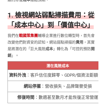
1. 檢視網站弱點掃描費用：從
「成本中心」到「價值中心」
我們在
戰國策集團
輔導企業進行數位轉型時，首先會
改變他們對資安的認知。網站弱點掃描的
費用
，其實
是將潛在的「巨大風險
成本
」轉化為「可控的預防
開
銷
」。
潛在風險成本
資料外洩
：客戶信任度歸零、GDPR/個資法鉅額罰
網站停擺
：營收損失、品牌聲譽受損
修復時間
：數週甚至數月才能恢復正常營運