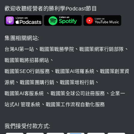
歡迎收聽經營者的勝利學Podcast節目
集團相關網站:
、
、
、
台灣AI第一站
戰國策戰勝學院
戰國策網軍行銷部隊
、
戰國策戰將招募網站
、
、
戰國策SEO行銷服務
戰國策AI塔羅系統
戰國策創業資
、
、
、
源網
戰國策團購行銷
戰國策增粉行銷
、
、
戰國策AI客服系統
戰國策全球公司註冊服務
企業一
、
站式AI 管理系統
戰國策工作流程自動化服務
我們接受付款方式: