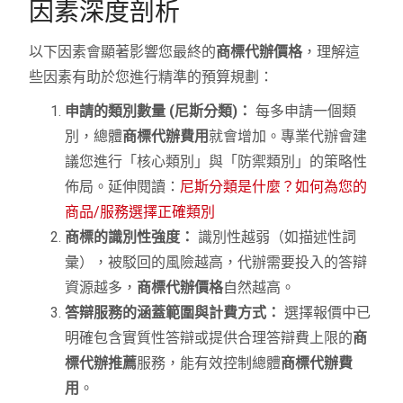
因素深度剖析
以下因素會顯著影響您最終的
商標代辦價格
，理解這
些因素有助於您進行精準的預算規劃：
申請的類別數量 (尼斯分類)：
每多申請一個類
別，總體
商標代辦費用
就會增加。專業代辦會建
議您進行「核心類別」與「防禦類別」的策略性
佈局。延伸閱讀：
尼斯分類是什麼？如何為您的
商品/服務選擇正確類別
商標的識別性強度：
識別性越弱（如描述性詞
彙），被駁回的風險越高，代辦需要投入的答辯
資源越多，
商標代辦價格
自然越高。
答辯服務的涵蓋範圍與計費方式：
選擇報價中已
明確包含實質性答辯或提供合理答辯費上限的
商
標代辦推薦
服務，能有效控制總體
商標代辦費
用
。