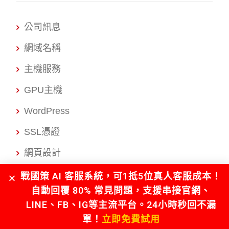
公司訊息
網域名稱
主機服務
GPU主機
WordPress
SSL憑證
網頁設計
網路開店
戰國策 AI 客服系統，可1抵5位真人客服成本！
自動回覆 80% 常見問題，支援串接官網、
電子商務
LINE、FB、IG等主流平台。24小時秒回不漏
APP開發
單！
立即免費試用