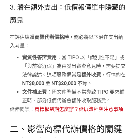
3. 潛在額外支出：低價報價單中隱藏的
魔鬼
在評估總體
商標代辦價格
時，務必將以下潛在支出納
入考量：
實質性答辯費用
：當 TIPO 以「識別性不足」或
「與前案近似」為由發出審查意見時，需要提交
法律論述。這項服務通常是
額外收費
，行情約在
NT$8,000 至 NT$20,000
不等。
文件補正費
：因文件準備不當導致 TIPO 要求補
正時，部分低價代辦會額外收取服務費。
延伸閱讀：
商標權到期怎麼辦？延展流程與注意事項
二、影響商標代辦價格的關鍵