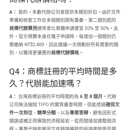
A：
是的。多數代辦公司會提供多類別折扣。由於文件
準備和檢索工作在多個類別間有重疊，第二類別起的
商標代辦費用
通常會比單獨申請便宜 20% 至 50%。此
外，官方規費本身在電子申請時，每增加一個類別仍
需繳納 NT$2,400，因此建議一次規劃好所有需要的類
別，以獲得更優惠的
商標代辦價格
。
Q4：商標註冊的平均時間是多
久？代辦能加速嗎？
A：
台灣商標註冊的平均時間約為
6 至 8 個月
。代辦
公司無法縮短 TIPO 的實質審查時間，但能透過
確保文
件一次到位
、
精準分類
、以及
專業答辯
，避免因形式
錯誤或補正而導致的流程延宕，從而間接加速整個流
程。專業代辦能將因文件錯誤導致的延誤風險降至趨