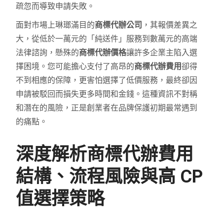
疏忽而導致申請失敗。
面對市場上琳瑯滿目的
商標代辦公司
，其報價差異之
大，從低於一萬元的「純送件」服務到數萬元的高端
法律諮詢，懸殊的
商標代辦價格
讓許多企業主陷入選
擇困境。您可能擔心支付了高昂的
商標代辦費用
卻得
不到相應的保障，更害怕選擇了低價服務，最終卻因
申請被駁回而損失更多時間和金錢。這種資訊不對稱
和潛在的風險，正是創業者在品牌保護初期最常遇到
的痛點。
深度解析商標代辦費用
結構、流程風險與高 CP
值選擇策略