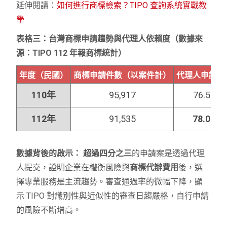
延伸閱讀：
如何進行商標檢索？TIPO 查詢系統實戰教
學
表格三：台灣商標申請趨勢與代理人依賴度（數據來
源：TIPO 112 年報商標統計）
年度（民國）
商標申請件數（以案件計）
代理人申請比
110年
95,917
76.5%
112年
91,535
78.0%
數據背後的啟示：
超過四分之三
的申請案是透過代理
人提交，證明企業在權衡風險與
商標代辦費用
後，選
擇專業服務是主流趨勢。審查通過率的微幅下降，顯
示 TIPO 對識別性與近似性的審查日趨嚴格，自行申請
的風險不斷增高。