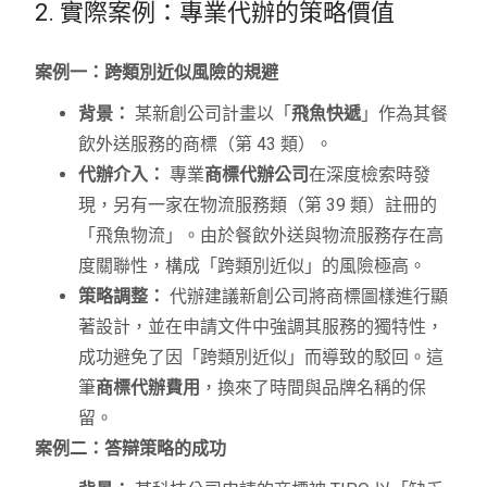
2. 實際案例：專業代辦的策略價值
案例一：跨類別近似風險的規避
背景：
某新創公司計畫以「
飛魚快遞
」作為其餐
飲外送服務的商標（第 43 類）。
代辦介入：
專業
商標代辦公司
在深度檢索時發
現，另有一家在物流服務類（第 39 類）註冊的
「飛魚物流」。由於餐飲外送與物流服務存在高
度關聯性，構成「跨類別近似」的風險極高。
策略調整：
代辦建議新創公司將商標圖樣進行顯
著設計，並在申請文件中強調其服務的獨特性，
成功避免了因「跨類別近似」而導致的駁回。這
筆
商標代辦費用
，換來了時間與品牌名稱的保
留。
案例二：答辯策略的成功