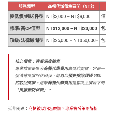
服務類型
商標代辦價格區間（NT$）
極低價/純送件型
NT$3,000 – NT$8,000
僅代
標準/高CP值型
NT$12,000 – NT$20,000
包含
頂級/法律顧問型
NT$25,000 – NT$50,000+
包含
核心價值：專業深度檢索
專業檢索是區分
商標代辦費用
高低的關鍵。它是一
個法律風險評估過程，能為您
預先排除超過 90%
的駁回風險
。這筆
商標代辦費用
是您為品牌投下的
「
風險預防保險
」。
延伸閱讀：
商標被駁回怎麼辦？專業答辯策略解析