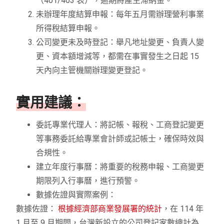
（401/403 表），逾期將產生滯納金。
未辦理年度結算申報：每年五月需辦理營利事業
所得稅結算申報。
公司變更未及時登記：舉凡地址變更、負責人變
更、資本額增減等，都需在事實發生之日起 15
天內向主管機關辦理變更登記。
實用建議：
委託專業代理人：將記帳、報稅、工商登記變更
等事務委託給專業會計師或記帳士，確保時效與
合規性。
建立年度行事曆：將重要的稅務申報、工商變更
期限列入行事曆，進行預警。
數據佐證與實際案例：
數據佐證：
根據經濟部商業發展署的統計
，在 114 年
1 月至 9 月期間，台灣新設立的公司登記家數總計為