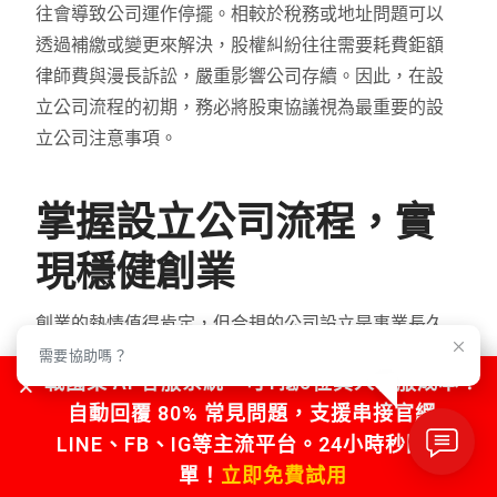
往會導致公司運作停擺。相較於稅務或地址問題可以
透過補繳或變更來解決，股權糾紛往往需要耗費鉅額
律師費與漫長訴訟，嚴重影響公司存續。因此，在設
立公司流程的初期，務必將股東協議視為最重要的設
立公司注意事項。
掌握設立公司流程，實
現穩健創業
創業的熱情值得肯定，但合規的公司設立是事業長久
發展的基石。透過我們對這 10 個設立公司流程常見錯
需要協助嗎？
戰國策 AI 客服系統，可1抵5位真人客服成本！
誤的深度剖析，您應已清楚認識到，設立公司不僅是
自動回覆 80% 常見問題，支援串接官網、
遞交文件、蓋章簽名的形式主義，更是一項涉及法
LINE、FB、IG等主流平台。24小時秒回不漏
律、稅務、會計、股權等層面的專業決策。
單！
立即免費試用
從精準的名稱預查，到合理的資本額設定，再到完善