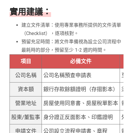
實用建議：
建立文件清單：使用專業事務所提供的文件清單
（Checklist），逐項核對。
預留充足時間：將文件準備視為設立公司流程中
最耗時的部分，預留至少 1-2 週的時間。
項目
必備文件
公司名稱
公司名稱預查申請表
至少
資本額
銀行存款餘額證明（存摺影本）
須經
營業地址
房屋使用同意書、房屋稅單影本
需確
股東/董監事
身分證正反面影本、印鑑證明
外國
申請文件
公司設立流程申請書、章程
需使