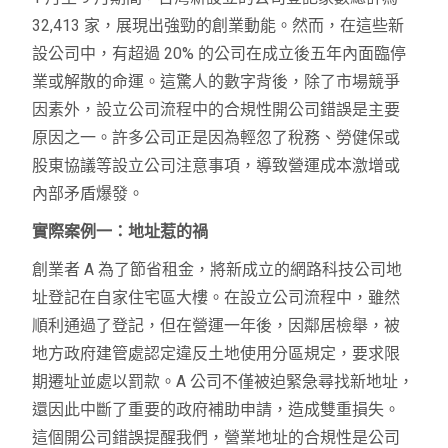
32,413 家，展現出強勁的創業動能。然而，在這些新
設公司中，有超過 20% 的公司在成立後五年內面臨停
業或解散的命運。這驚人的數字背後，除了市場競爭
因素外，設立公司流程中的合規性開公司錯誤是主要
原因之一。許多公司正是因為輕忽了稅務、勞健保或
股東協議等設立公司注意事項，導致營運成本激增或
內部矛盾爆發。
實際案例一：地址惹的禍
創業者 A 為了節省租金，將新成立的網路科技公司地
址登記在自家住宅區大樓。在設立公司流程中，雖然
順利通過了登記，但在營運一年後，因鄰居檢舉，被
地方政府建管處認定違反土地使用分區規定，要求限
期遷址並處以罰款。A 公司不僅被迫緊急尋找新地址，
還因此中斷了重要的政府補助申請，造成雙重損失。
這個開公司錯誤提醒我們，營業地址的合規性是公司