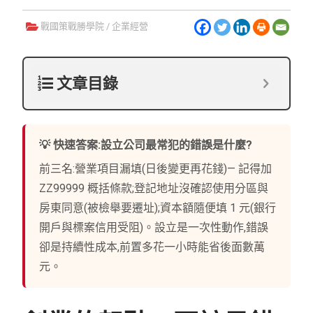
戰國策戰勝學院
/
企業經營
文章目錄
💡 快速答案:設立公司最常犯的錯誤是什麼?
前三名:營業項目漏填(日後變更再花錢)— 記得加
ZZ99999 概括條款;登記地址沒確認使用分區與
房東同意(被檢舉要遷址);資本額隨便填 1 元(銀行
開戶與標案信用受阻)。設立是一次性動作,錯誤
卻是持續性成本,前置多花一小時能省後面數萬
元。