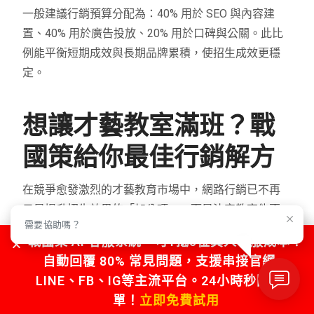
一般建議行銷預算分配為：40% 用於 SEO 與內容建
置、40% 用於廣告投放、20% 用於口碑與公關。此比
例能平衡短期成效與長期品牌累積，使招生成效更穩
定。
想讓才藝教室滿班？戰
國策給你最佳行銷解方
在競爭愈發激烈的才藝教育市場中，網路行銷已不再
只是提升招生效果的「加分項」，而是決定教室能否
需要協助嗎？
被看見、能否持續成長的「必答題」。家長的決策行
戰國策 AI 客服系統，可1抵5位真人客服成本！
為已全面轉向線上，從搜尋課程評價到比較教學內
自動回覆 80% 常見問題，支援串接官網、
容，任何沒有佈局網路的教室，都將在無形中流失大
LINE、FB、IG等主流平台。24小時秒回不漏
量潛在學員。
單！
立即免費試用