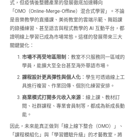
式，但疫情後整體產業的發展徹底加速轉向
「OMO（Online-Merge-Offline）混合式學習」。不論
是音樂教學的直播課、美術教室的雲端示範、舞蹈課
的錄播練習、甚至語言與程式教學的 AI 互動平台，都
證明線上學習已成為市場常態。這樣的發展帶來三大
關鍵變化：
市場不再受地區限制
：教室不只服務同一區域的
學員，能擴大至全台甚至海外華語市場。
課程設計更具彈性與個人化
：學生可透過線上工
具進行複習、作業回傳、個別化練習安排。
商業模式打開多元收入來源
：線上課、教材訂
閱、社群課程、專業會員制等，都成為新成長動
能。
因此，未來能真正做到「線上線下整合（OMO）」、
「課程模組化」與「學習體驗升級」的才藝教室，將