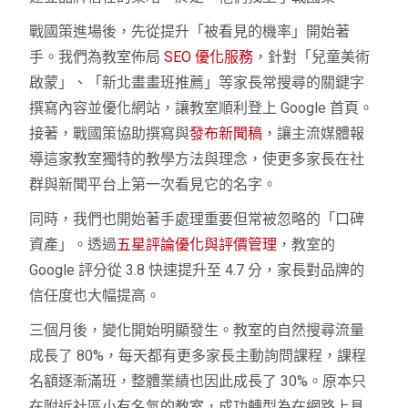
戰國策進場後，先從提升「被看見的機率」開始著
手。我們為教室佈局
SEO 優化服務
，針對「兒童美術
啟蒙」、「新北畫畫班推薦」等家長常搜尋的關鍵字
撰寫內容並優化網站，讓教室順利登上 Google 首頁。
接著，戰國策協助撰寫與
發布新聞稿
，讓主流媒體報
導這家教室獨特的教學方法與理念，使更多家長在社
群與新聞平台上第一次看見它的名字。
同時，我們也開始著手處理重要但常被忽略的「口碑
資產」。透過
五星評論優化與評價管理
，教室的
Google 評分從 3.8 快速提升至 4.7 分，家長對品牌的
信任度也大幅提高。
三個月後，變化開始明顯發生。教室的自然搜尋流量
成長了 80%，每天都有更多家長主動詢問課程，課程
名額逐漸滿班，整體業績也因此成長了 30%。原本只
在附近社區小有名氣的教室，成功轉型為在網路上具