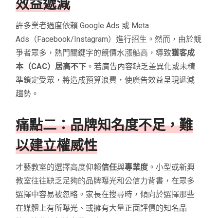
效益遞減
許多業者過度依賴 Google Ads 或 Meta
Ads（Facebook/Instagram）進行招生。然而，由於競
爭者眾多，熱門關鍵字的競價水漲船高，導致
獲客成
本（CAC）居高不下
。若廣告內容缺乏差異化或未精
準鎖定受眾，將造成預算浪費，使廣告效益呈現遞減
趨勢。
痛點二：品牌知名度不足，難
以建立權威性
才藝教室的選擇高度仰賴
信任
與
專業度
。小型或新興
教室往往缺乏足夠的品牌曝光和公信力背書，在眾多
選擇中容易被忽略。家長在搜尋時，傾向於選擇那些
在媒體上有所曝光、或擁有大量正面評價的知名品