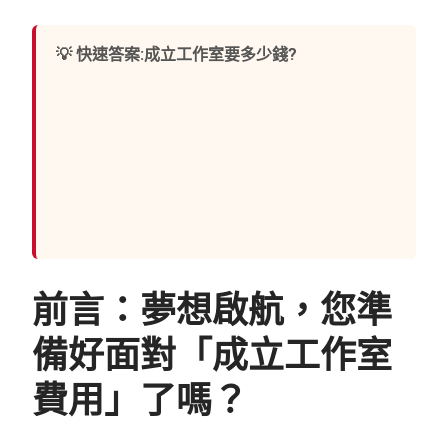
💡 快速答案:成立工作室要多少錢?
工作室(行號)是最便宜的正規化路徑:設立規費約
NT$1,000-2,000+代辦 3,000-5,000(自辦免);年維
持:免用統一發票資格(月營收 20 萬內)可免記帳,
僅營業稅查定課徵 — 一年總成本可壓在萬元
內。適合接案設計師、顧問、創作者開發票給企
業客戶。
前言：夢想啟航，您準
備好面對「成立工作室
費用」了嗎？
在現今的知識經濟時代，越來越多的專業人才選擇脫