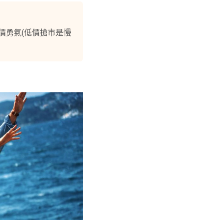
價勇氣(低價搶市是慢