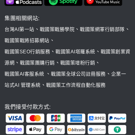
集團相關網站:
、
、
、
台灣AI第一站
戰國策戰勝學院
戰國策網軍行銷部隊
、
戰國策戰將招募網站
、
、
戰國策SEO行銷服務
戰國策AI塔羅系統
戰國策創業資
、
、
、
源網
戰國策團購行銷
戰國策增粉行銷
、
、
戰國策AI客服系統
戰國策全球公司註冊服務
企業一
、
站式AI 管理系統
戰國策工作流程自動化服務
我們接受付款方式: