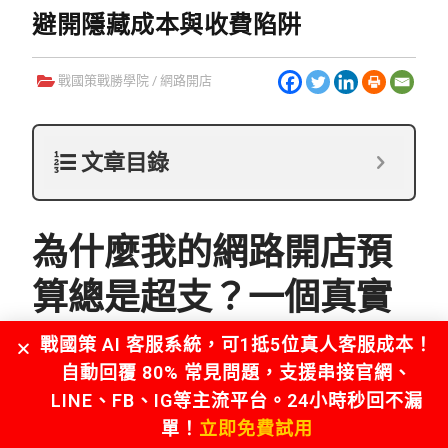
避開隱藏成本與收費陷阱
戰國策戰勝學院
/
網路開店
文章目錄
為什麼我的網路開店預
算總是超支？一個真實
的創業故事
戰國策 AI 客服系統，可1抵5位真人客服成本！
自動回覆 80% 常見問題，支援串接官網、
我叫老李，在創業顧問這行打滾了25年，看過無數創
LINE、FB、IG等主流平台。24小時秒回不漏
業者從滿懷熱血到心灰意冷。其中，最常見的痛點，
單！
立即免費試用
就是對「網路開店」的真實
成本
與
費用
缺乏概念。