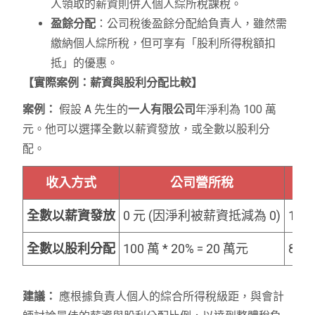
人領取的薪資則併入個人綜所稅課稅。
盈餘分配
：公司稅後盈餘分配給負責人，雖然需
繳納個人綜所稅，但可享有「股利所得稅額扣
抵」的優惠。
【實際案例：薪資與股利分配比較】
案例：
假設 A 先生的
一人有限公司
年淨利為 100 萬
元。他可以選擇全數以薪資發放，或全數以股利分
配。
收入方式
公司營所稅
全數以薪資發放
0 元 (因淨利被薪資抵減為 0)
10
全數以股利分配
100 萬 * 20% = 20 萬元
80
建議：
應根據負責人個人的綜合所得稅級距，與會計