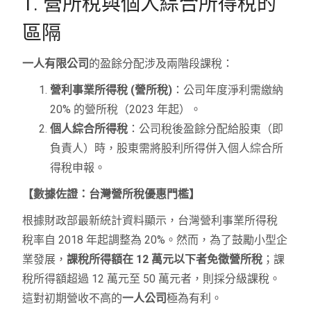
1. 營所稅與個人綜合所得稅的
區隔
一人有限公司
的盈餘分配涉及兩階段課稅：
營利事業所得稅 (營所稅)
：公司年度淨利需繳納
20% 的營所稅（2023 年起）。
個人綜合所得稅
：公司稅後盈餘分配給股東（即
負責人）時，股東需將股利所得併入個人綜合所
得稅申報。
【數據佐證：台灣營所稅優惠門檻】
根據財政部最新統計資料顯示，台灣營利事業所得稅
稅率自 2018 年起調整為 20%。然而，為了鼓勵小型企
業發展，
課稅所得額在 12 萬元以下者免徵營所稅
；課
稅所得額超過 12 萬元至 50 萬元者，則採分級課稅。
這對初期營收不高的
一人公司
極為有利。