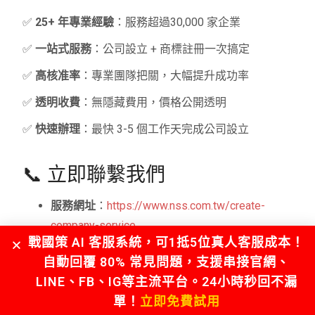
✅
25+ 年專業經驗
：服務超過30,000 家企業
✅
一站式服務
：公司設立 + 商標註冊一次搞定
✅
高核准率
：專業團隊把關，大幅提升成功率
✅
透明收費
：無隱藏費用，價格公開透明
✅
快速辦理
：最快 3-5 個工作天完成公司設立
📞 立即聯繫我們
服務網址
：
https://www.nss.com.tw/create-
company-service
戰國策 AI 客服系統，可1抵5位真人客服成本！
免費諮詢專線
：0800-003-191
自動回覆 80% 常見問題，支援串接官網、
LINE 官方帳號
：@119m
LINE、FB、IG等主流平台。24小時秒回不漏
現在就聯繫戰國策，讓我們陪您一起實現創業夢想！
單！
立即免費試用
歡迎撥打服務專線 0800-003-191或加入戰國策官方