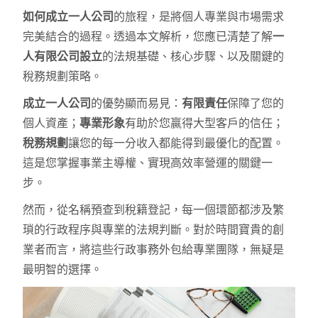
如何成立一人公司
的旅程，是將個人專業與市場需求
完美結合的過程。透過本文解析，您應已清楚了解
一
人有限公司設立
的法規基礎、核心步驟、以及關鍵的
稅務規劃策略。
成立一人公司
的優勢顯而易見：
有限責任
保障了您的
個人資產；
專業形象
有助於您贏得大型客戶的信任；
稅務規劃
讓您的每一分收入都能得到最優化的配置。
這是您掌握事業主導權、實現高效率營運的關鍵一
步。
然而，從名稱預查到稅籍登記，每一個環節都涉及繁
瑣的行政程序與專業的法規判斷。對於時間寶貴的創
業者而言，將這些行政事務外包給專業團隊，無疑是
最明智的選擇。