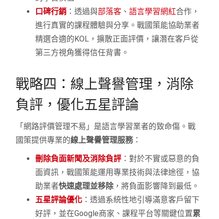
口碑行銷
：透過與
部落客
、
語言學習網紅
合作，
進行真實的課程體驗與分享。戰國策能協助業者
精選合適的KOL，擴散正面評價，讓潛在客戶從
第三方視角獲得信任背書。
戰略四：線上聲譽管理，消除
負評，優化五星評論
「網路評價管理不易」是語言學習業者的致命傷。戰
國策提供專業的
線上聲譽管理服務
：
刪除負面新聞及消除負評
：對於不實或惡意的負
面資訊，戰國策能運用專業技術與法律途徑，協
助業者
快速處理並移除
，將負面影響降到最低。
五星評論優化
：透過系統性地引導滿意客戶留下
好評，並在Google商家、課程平台等關鍵位置
累