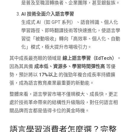
是普及至職涯轉換者、企業團隊，甚至銀髮族。
AI 技術全面介入語言學習
生成式 AI（如 GPT 系列）、語音辨識、個人化
學習路徑、即時翻譯技術等快速進化，使語言學
習從「被動吸收」轉向「高效率、個人化、自動
化」模式，極大提升市場吸引力。
其中成長最亮眼的領域是
線上語言學習（EdTech）
。
因為其具備
成本低、資源多、學習時間彈性高
等優
勢，預計將以
17%以上
的強勁年複合成長率持續擴
張，成為語言教育產業最重要的新動能。
整體來看，語言學習市場不僅規模大、成長快，更正
處於技術革命帶來的結構性升級階段，對任何語言相
關品牌而言都是值得卡位的黃金時機。
語言學習消費者怎麼選？完整