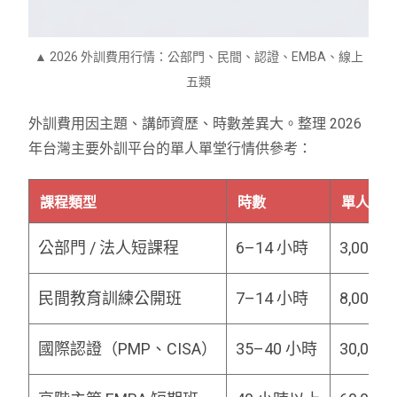
▲ 2026 外訓費用行情：公部門、民間、認證、EMBA、線上
五類
外訓費用因主題、講師資歷、時數差異大。整理 2026
年台灣主要外訓平台的單人單堂行情供參考：
課程類型
時數
單人費
公部門 / 法人短課程
6–14 小時
3,000–8
民間教育訓練公開班
7–14 小時
8,000–2
國際認證（PMP、CISA）
35–40 小時
30,000–