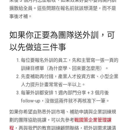
來後 3 個月內怎麼驗收、如果效果好要不要再開內訓
擴散給全員。這些問題在報名前就該想清楚，而不是
事後才補。
如果你正要為團隊送外訓，可
以先做這三件事
每位要報名外訓的員工，先和主管寫一張一頁的
訓練目標單（為什麼學、回來要怎麼用）。
先查補助再付錢，產業人才投資方案、小型企業
人力提升計畫常常省一半以上。
每筆外訓都安排 1 週內部門分享 + 3 個月後
follow-up，沒做這兩件就不再核准下一筆。
如果你希望由熟悉外訓市場、補助申請與企業訓練規
劃的團隊協助挑課，可以先參考
戰國策企業管理課
程
，再與我們的教育訓練顧問聯絡，把外訓需求講清