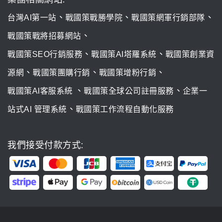
、
、
、
台灣AI第一站
戰國策戰勝學院
戰國策網軍行銷部隊
、
戰國策戰將招募網站
、
、
戰國策SEO行銷服務
戰國策AI塔羅系統
戰國策創業資
、
、
、
源網
戰國策團購行銷
戰國策增粉行銷
、
、
戰國策AI客服系統
戰國策全球公司註冊服務
企業一
、
站式AI 管理系統
戰國策工作流程自動化服務
我們接受付款方式: