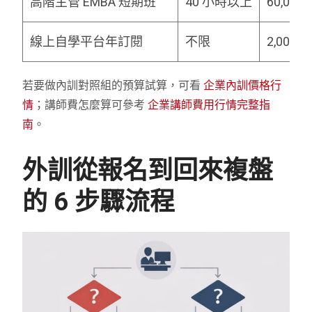
高階主管 EMBA 短期班
40 小時以上
60,000–
線上自學平台年訂閱
不限
2,000–8
若要做內訓對照組的預算試算，可看
企業內訓價格行
情
；講師費怎麼算可參考
企業講師費用行情完整指
南
。
外訓從報名到回來複盤
的 6 步驟流程