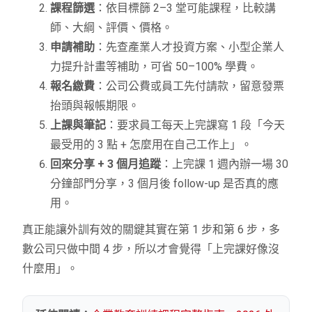
課程篩選
：依目標篩 2–3 堂可能課程，比較講
師、大綱、評價、價格。
申請補助
：先查產業人才投資方案、小型企業人
力提升計畫等補助，可省 50–100% 學費。
報名繳費
：公司公費或員工先付請款，留意發票
抬頭與報帳期限。
上課與筆記
：要求員工每天上完課寫 1 段「今天
最受用的 3 點 + 怎麼用在自己工作上」。
回來分享 + 3 個月追蹤
：上完課 1 週內辦一場 30
分鐘部門分享，3 個月後 follow-up 是否真的應
用。
真正能讓外訓有效的關鍵其實在第 1 步和第 6 步，多
數公司只做中間 4 步，所以才會覺得「上完課好像沒
什麼用」。