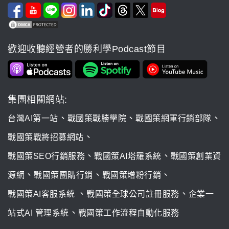
歡迎收聽經營者的勝利學Podcast節目
集團相關網站:
、
、
、
台灣AI第一站
戰國策戰勝學院
戰國策網軍行銷部隊
、
戰國策戰將招募網站
、
、
戰國策SEO行銷服務
戰國策AI塔羅系統
戰國策創業資
、
、
、
源網
戰國策團購行銷
戰國策增粉行銷
、
、
戰國策AI客服系統
戰國策全球公司註冊服務
企業一
、
站式AI 管理系統
戰國策工作流程自動化服務