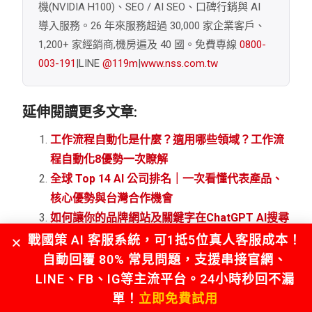
機(NVIDIA H100)、SEO / AI SEO、口碑行銷與 AI
導入服務。26 年來服務超過 30,000 家企業客戶、
1,200+ 家經銷商,機房遍及 40 國。免費專線
0800-
003-191
|LINE
@119m
|
www.nss.com.tw
延伸閱讀更多文章:
工作流程自動化是什麼？適用哪些領域？工作流
程自動化8優勢一次瞭解
全球 Top 14 AI 公司排名｜一次看懂代表產品、
核心優勢與台灣合作機會
如何讓你的品牌網站及關鍵字在ChatGPT AI搜尋
中脫穎而出
戰國策 AI 客服系統，可1抵5位真人客服成本！
DeepSeek是什麼？快速理解DeepSeek應用與
自動回覆 80% 常見問題，支援串接官網、
DeepSeek R1實力的完整指南
LINE、FB、IG等主流平台。24小時秒回不漏
單！
立即免費試用