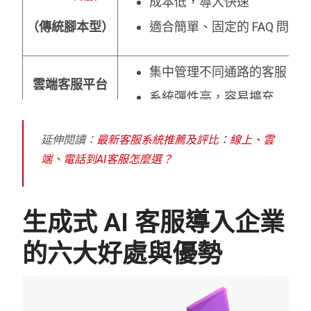
成本低，導入快速
（傳統腳本型）
適合簡單、固定的 FAQ 問
集中管理不同通路的客服（官
雲端客服平台
系統彈性高，容易擴充
線上即時客服
客戶一來就能立刻對話，提
延伸閱讀：
最新客服系統推薦及評比：線上、雲
端、電話到AI客服怎麼選？
（
Live Chat
）
適合在購物或瀏覽過程即時
生成式 AI 客服導入企業
的六大好處與優勢