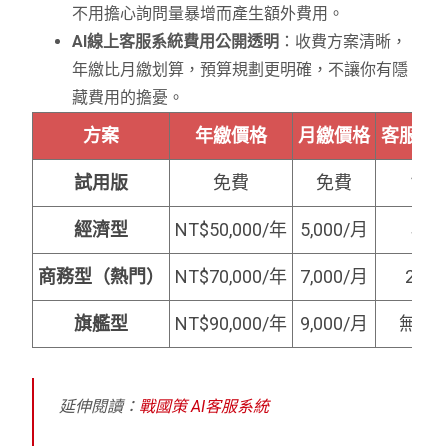
不用擔心詢問量暴增而產生額外費用。
AI線上客服系統費用公開透明
：收費方案清晰，
年繳比月繳划算，預算規劃更明確，不讓你有隱
藏費用的擔憂。
方案
年繳價格
月繳價格
客服帳
試用版
免費
免費
1 位
經濟型
NT$50,000/年
5,000/月
5 位
商務型（熱門）
NT$70,000/年
7,000/月
20 位
旗艦型
NT$90,000/年
9,000/月
無限
延伸閱讀：
戰國策 AI客服系統