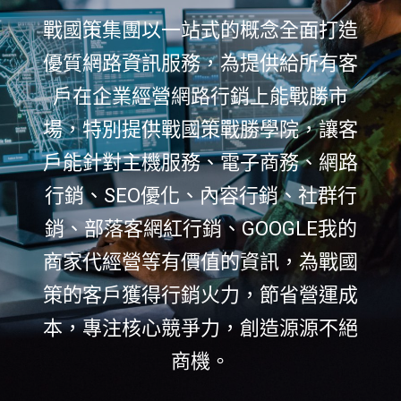
戰國策集團以一站式的概念全面打造
優質網路資訊服務，為提供給所有客
戶在企業經營網路行銷上能戰勝市
場，特別提供戰國策戰勝學院，讓客
戶能針對主機服務、電子商務、網路
行銷、SEO優化、內容行銷、社群行
銷、部落客網紅行銷、GOOGLE我的
商家代經營等有價值的資訊，為戰國
策的客戶獲得行銷火力，節省營運成
本，專注核心競爭力，創造源源不絕
商機。