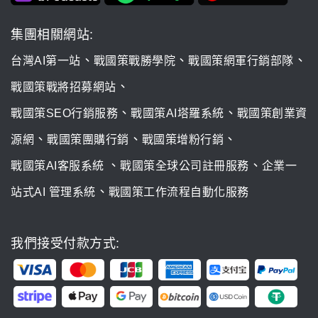
集團相關網站:
、
、
、
台灣AI第一站
戰國策戰勝學院
戰國策網軍行銷部隊
、
戰國策戰將招募網站
、
、
戰國策SEO行銷服務
戰國策AI塔羅系統
戰國策創業資
、
、
、
源網
戰國策團購行銷
戰國策增粉行銷
、
、
戰國策AI客服系統
戰國策全球公司註冊服務
企業一
、
站式AI 管理系統
戰國策工作流程自動化服務
我們接受付款方式: