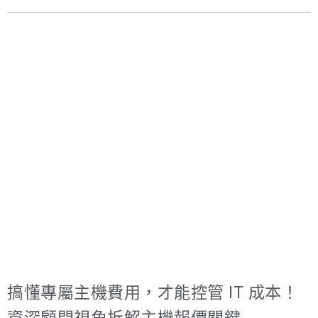
服器代管另涉散熱規格 — 戰國策提供電信級機房與 GPU 代
避坑指南。 因此，選擇一個WordPress主機推薦的優質服
管方案。 主機代管費用為什麼看似不高，最後卻常常失
務商，不僅是技術決策，更是戰略決策。接下來，我將為
控？從低價報價、隱藏成本，到一次當機造成的慘痛損
您一步步教你判斷，這兩家主機商的優劣勢。 戰國策
失，許多企業都踩過同樣的坑。這篇文章將用實務案例，
WordPress虛擬主機深度解析：最懂台灣企業的在地生態
帶你看懂主機代管費用背後的關鍵風險與選擇邏輯，而這
系 戰國策集團擁有超過25年的企業服務經驗，服務超過3
些企業最想問、卻沒人說清楚的問題，戰國策網軍行銷顧
萬家企業客戶，其虛擬主機服務的定位，早已超越單純的
問將會詳細回答。 從實戰案例看主機代管費用風險：低價
「主機供應商」，而是成為一個完整的網路行銷生態系
選擇如何拖垮企業營運？ 身為 戰國策網軍行銷顧問團隊，
統。對於追求穩定、高效、且需要一站式解決方案的台灣
我們在過去二十多年服務企業客戶的過程中，看過無數因
企業來說，戰國策的優勢是國際主機商難以複製的。 1. 台
IT 預算配置失衡而導致營運受創的案例。其中，最常被企
灣在地優勢與極速性能 戰國策的主機架設在遠
業低估、卻影響最深遠的關鍵項目之一，正是 主機代管費
用的選擇策略。 幾年前，我們曾輔導一家成長速度極快的
電商新創品牌「極速購」。該公司在早期營運階段，為了
壓低整體 IT 成本，其技術負責人選擇了一家主打「超低主
搞懂專屬主機費用，才能控管 IT 成本！
機代管費用」的小型機房業者，而非市場上看似價格較高
的專業代管服務商。 當時的決策邏輯並不罕見：「伺服器