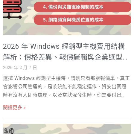
是企業成長路上的高光時刻。然而，A 公司的行銷長 Leo
卻在第一時間緊急致電戰國策網軍行銷顧問，語氣中充滿
焦慮：「顧問，我們的網站掛了！伺服器直接當機，客戶
根本進不了結帳頁面，我們正在眼睜睜看著幾百萬的訂單
流失！」 A 公司在創業初期，為了有效控管預算，選擇了
2026 年 Windows 經銷型主機費用結構
共享主機方案。當時的判斷並不罕見：業務剛起步、流量
有限，能省則省。然而，當流量在短時間內從日均數千人
解析：價格差異、報價邏輯與企業選型關
暴增至數萬人，共享主機的資源上限立刻成為企業付出的
鍵
2026 年 2 月 7 日
真實成本。 網站效能全面下降，不僅拖垮了自身系統，也
選擇 Windows 經銷型主機時，請別只看那張報價單。真正
影響到同一台伺服器上的其他用戶，最終遭主機商緊急停
會影響公司營運的，是系統能不能穩定運作、資安出問題
機處理，行銷成果在瞬間歸零。 當下，Leo 向戰國策網軍
時有沒有人即時處理，以及當狀況發生時，你需要付出多
行銷顧問提出關鍵問題：「我們現在該怎麼辦？我們需要
少時間與心力去收拾善後。這些成本，往往不會寫在合約
一個能承受任何流量衝擊的解決方案，但也很擔心這筆花
閱讀更多 »
裡，卻最容易在關鍵時刻壓垮團隊。 這不是一篇冰冷的規
費會不會高到公司無法負擔。」 這個案例，幾乎是所有高
格表或價格清單，而是一封提醒信。內容來自戰國策網軍
速成長型企業的共同縮影。企業在業務與行銷端全力衝
行銷親眼見過無數企業主與設計公司，在主機選擇上付出
刺，卻往往忽略了數位基礎建設本身的承載極限。 專屬主