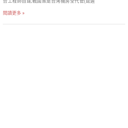
合工程師自建;戰國策是台灣機房全代管(延遲
Google 判定為用戶體驗不佳，進而降低您的 SEO 排名。對
於電商網站而言，每慢一秒，轉換率可能下降 7%。 （延伸
閱讀更多 »
閱讀：SEO 是什麼意思？搜尋引擎優化懶人包，專家 SEO
行銷建議 ） 安全性：企業的生命線 資安威脅無所不在。一
個不夠安全的主機，可能導致網站被植入惡意程式、資料
外洩，甚至被駭客攻擊導致停擺。對於企業而言，這不僅
是金錢損失，更是品牌信譽的毀滅性打擊。主機商提供的
DDoS 防護、WAF 網站應用防火牆等，都是企業必須考量
的關鍵。 客服支援：危機處理的關鍵 當網站發生故障時，
時間就是金錢。尤其對於台灣企業來說，面對跨國主機商
的時差、語言隔閡，以及制式化的英文工單系統，往往讓
人心力交瘁。一個即時、專業、且能用中