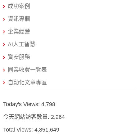
到攻擊或故障時，能否快速恢復。選擇一個具備365天全年
成功案例
無休中文客服的在地夥伴，能讓您在危機時刻，避免因語
資訊專欄
言和時差造成的巨大損失。 因此，選擇主機，不是在選
「最便宜的價格」，而是在選「最可靠的合作夥伴」。接
企業經營
下來，我們就來完整拆解戰國策與SiteGround的真實面
AI人工智慧
貌。 戰國策WordPress主機深度解析：最懂台灣企業的在
地生態系 戰國策集團深耕台灣市場超過25年，服務超過3
資安服務
萬家企業客戶，其品牌定位早已超越單純的虛擬主機供應
同業收費一覽表
商，而是一個提供網路行銷生態系統的顧問夥伴。對於台
自動化文章專區
灣的企業主和行銷人來說，戰國策的
Today's Views:
4,798
今天網站訪客數量:
2,264
Total Views:
4,851,649