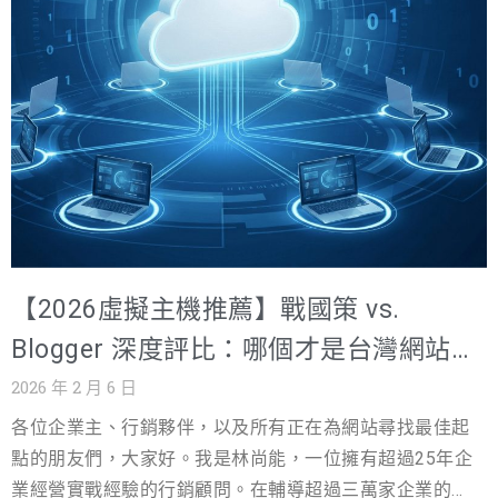
未來的成長過程中，做出真正符合營運需求的基礎架構決
底，一家快速成長的電商新創「數位綠洲」創辦人小陳打
策。 美國主機的真實費用結構是什麼？基礎價格與隱藏成
給戰國策網軍行銷時的開場白。 「數位綠洲」的模式很典
本完整說明 美國主機的費用並非單一價格，而是由多個服
型：高流量電商平台 + 大量產品圖片與影片。當初選擇雲
務層面組成的總體成本。實際費用會因主機類型不同而有
端，看中的就是彈性與擴展性。起初每月雲主機預算可
明顯差異，包含共享主機、VPS、專屬主機與雲端主機，
控，大約新台幣 5 萬元；但半年內業務翻了三倍，帳單也
其基礎報價、擴充彈性與長期持有成本皆不相同。 進入
像失速列車一樣，從 5 萬、10 萬一路飆升到 25 萬。 他們
2026 年，主機選項雖然更加多元，但費用
很快發現：CPU/RAM 的雲主機價格並沒有明顯變動，真正
讓帳單失控的是兩個項目——網路傳輸收費與儲存操作成
本。他們以為雲端是吃到飽自助餐，實際上卻更像精算到
【2026虛擬主機推薦】戰國策 vs.
毫秒的高端餐廳。 技術長沮喪地說：「我們已經選了最低
的雲主機報價方案，為什麼花費還是這麼高？是不是不適
Blogger 深度評比：哪個才是台灣網站的
合上雲？」 這個情境幾乎是企業上雲最常見的「帳單驚魂
最佳選擇？
2026 年 2 月 6 日
記」：不是不願意付費，而是不知道錢到底花到哪裡。戰
各位企業主、行銷夥伴，以及所有正在為網站尋找最佳起
國策網軍行銷的角色，就是協助企業看清雲主機費用的結
點的朋友們，大家好。我是林尚能，一位擁有超過25年企
構，把每一分開銷用在能帶來效能、穩定與營收的地方。
業經營實戰經驗的行銷顧問。在輔導超過三萬家企業的過
雲主機費用完整拆解：從即付即用到預留實例的定價模式