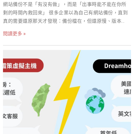
網站備份不是「有沒有做」，而是「出事時能不能在你所
資安與合規不再是加值，是門檻 金融、醫療、電商、會員
剩的時間內救回來」 很多企業以為自己有網站備份，直到
資料型業務，通常會面臨個資法、GDPR（若涉及歐盟資
真的需要還原那天才發現：備份檔在，但還原慢、版本不
料）、支付安全（若有卡資料流程）等要求。機房環境與
一致、權限不完整、支援找不到人。 所以其實「網站備份
流程是否能支援稽核、證據留存、權限控管，會直接影響
閱讀更多 »
的價值不在『備了多少』，而在『多久能恢復營運』。」
你的合規成本。 不同產業的合規門檻差異很大（ISO
為什麼2026年的網站備份變成「董事會也該在意的事」 1.1
27001、PCI DSS、SOC 2 等），是否「必需」取決於你的
勒索軟體的常態化：現在不只加密，還會外流勒索 「雙重
客戶、稽核與供應鏈要求，建議由法遵/資安共同定義。
勒索」的典型做法是：攻擊者加密你的資料，同時外傳/竊
2.3 全託管（Managed Services）崛起：因為人比機櫃更
取敏感資料，逼你付兩次錢（解密 + 不公開）。這讓網站
貴 人才稀缺的現實是：你可以買到設備，但買不到 24/7
備份不再只是IT問題，而是營運中斷 + 信譽 + 合規的綜合
願意輪班、而且能快速定位問題的人。 全託管看似每月收
風險。 1.2 雲端不是保險箱：共享責任模型下，資料保護是
費較高，但很多企業最後算完會發現：你不是在買代管，
你的責任 雲端服務商通常負責「雲端基礎設施的安全」，
你是在買「不需要再請一組夜班」的機會。 三、TCO 透明
但你的資料、帳號、權限、備份與還原策略，仍然是企業
化：把主機代管成本拆成「可見」與「爆炸」
要負責的範圍。AWS與Azure的官方文件都把這點講得很清
楚。 「上雲不等於自動有備份；你買的是基礎設施，不是
災難復原。」 1.3 真正的隱形成本：停機與錯單 網站停機