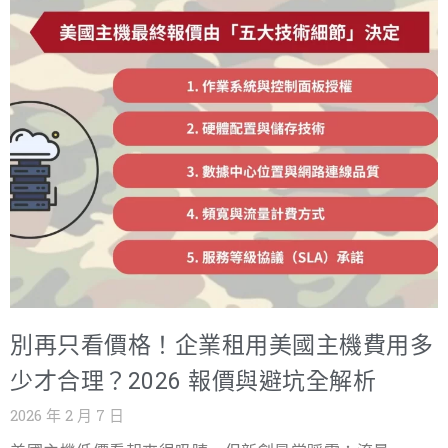
高昂代價後，所整理出的實務經驗與避坑重點。希望這篇
機（Dedicated Server）正是為了解決這類問題而誕生。它
文章，能在你做決定之前，替你少走一些彎路，少承擔一
提供完全獨立、專屬使用的硬體資源，讓企業不再受制於
些本不該發生的風險。 Windows經銷型主機費用不只看價
他人流量、不必承擔共享環境的連帶風險。然而，隨之而
格！從老王的百萬教訓談企業採購陷阱 戰國策網軍行銷曾
來的現實問題也更加關鍵－這筆收費的標準是什麼？專屬
服務過一位客戶，我們姑且稱他為老王。老王經營一家中
主機的價格該如何評估，才能確保每一分投入都花在真正
型網頁設計公司，長期承接企業官網與系統開發專案。
必要的地方？ 作為長期站在企業決策第一線的戰國策網軍
2025 年底，他接下了一筆關鍵的大型專案，除了網站建置
行銷顧問，我們的職責正是協助企業完整拆解專屬主機背
外，還必須為客戶提供一整套穩定、安全的網站代管服
後的報價邏輯，辨識那些最容易被忽略的開銷陷阱，並在
務。 在成本評估階段，老王一如多數企業主般精打細算。
2026 年的市場環境下，替企業找
他同時向多家主機服務商詢價，最終選擇了一家標榜「業
界最低報價」的海外主機商。當時那份報價單看起來近乎
完美：月費極低、宣稱無限流量，硬體規格數據漂亮，幾
別再只看價格！企業租用美國主機費用多
乎找不到任何明顯缺點。老王心想，這個選擇，至少能替
專案省下一筆可觀的預算。 然而，真正的風險，往往在系
少才合理？2026 報價與避坑全解析
統正式上線後才開始浮現。 專案運行進入第三個月，問題
2026 年 2 月 7 日
接連出現。首先是效能不穩，客戶網站在尖峰時段頻繁延