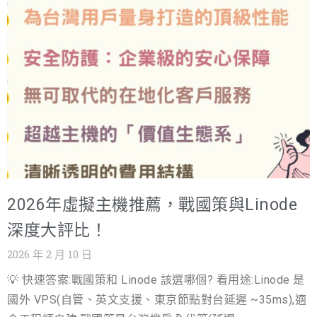
灣市場時，一個更在地、更懂企業需求的品牌——戰國策虛
前一定要問清楚「備份儲存位置」與「不可變性」）。 誤
擬主機，正以其獨特的優勢迅速崛起。 這篇文章，我將以
區B：只備檔案，不顧資料庫一致性 網站（尤其CMS/電
專業顧問的視角，為您完整拆解這兩大主機服務商：戰國
商）常同時依賴檔案與資料庫。若兩者時間點不一致，還
策與 Dreamhost。我們不僅要進行規格上的虛擬主機比
原後很容易出現：圖片有了但訂單不見、會員資料錯位、
較，更要從台灣用戶最關心的「速度」、「客服」、「續
外掛版本不一致導致崩站。 誤區C：網站備份做了，但沒有
約價格」等面向，提供最實戰的專家建議。如果您正在猶
「定期還原演練」 沒演練的
豫，不知道該選擇國際大廠 Dreamhost，還是深耕台灣 25
年的戰國策，請務必讀完這篇深度評比，它將是您做出明
智決策的避坑指南。 虛擬主機推薦重點：為什麼選擇正確
的 WordPress 主機至關重要？ 許多企業在建站初期，往往
2026年虛擬主機推薦，戰國策與Linode
將主機視為一項「成本」，而非「投資」。這是一個極大
的誤區。事實上，您的主機選擇，直接決定了網站的性能
深度大評比！
表現、SEO 排名、用戶體驗，乃至於您的營收潛力。 網站
2026 年 2 月 10 日
速度：影響轉換率與 Google 排名 Google 已經明確表示，
💡 快速答案:戰國策和 Linode 該選哪個? 看用途:Linode 是
網站載入速度是影響搜尋排名的重要因素。一個反應遲緩
國外 VPS(自管、英文支援、東京節點對台延遲 ~35ms),適
的網站，不僅會讓訪客失去耐心（跳出率增加），更會被