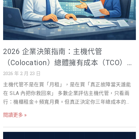
2026 企業決策指南：主機代管
（Colocation）總體擁有成本（TCO）透
明化與風險控制框架
2026 年 2 月 23 日
主機代管不是在買「月租」，是在買「真正故障當天誰能
在 SLA 內把你救回來」 多數企業評估主機代管，只看兩
行：機櫃租金＋頻寬月費。但真正決定你三年總成本的，
通常是另外三件事： 電力與冷卻的可擴展性（AI/HPC時
閱讀更多 »
代，kW 才是硬通貨） SLA/MTTR 這種「寫進合約的恢復
能力」（不是口頭保證） 資安與合規的外溢成本（罰款、
稽核、品牌與停機損失） 一、引言：2026 年的 IT 決策困