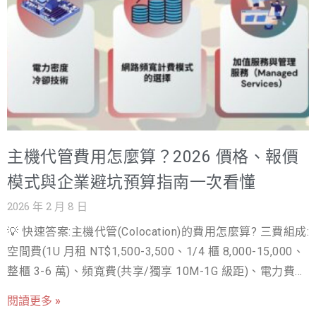
擇，直接影響了您的網站速度、SEO排名、安全性，甚至最
終的營收表現。 網站速度與SEO排名 Google早已將網站載
入速度納入排名因素。對於台灣的目標客群而言，如果您
的主機機房遠在海外（例如WPWebHost可能使用的美國或
歐洲機房），跨國連線的延遲將嚴重影響用戶體驗，導致
跳出率升高，進而拖垮您的SEO表現。一個優化不良的網
站，就像一間位於偏遠地區的實體店面，再好的產品也難
主機代管費用怎麼算？2026 價格、報價
以被看見。 安全性與營運風險 網路攻擊無所不在。一個缺
乏在地化安全防護的主機，一旦遭受DDoS攻擊或惡意入
模式與企業避坑預算指南一次看懂
侵，輕則網站停擺，重則資料外洩。對於企業而言，網站
2026 年 2 月 8 日
停擺的每一分鐘，都是實實在在的商機流失與品牌信任危
💡 快速答案:主機代管(Colocation)的費用怎麼算? 三費組成:
機。 客戶服務與時效性 當網站發生問題時，您最需要的是
空間費(1U 月租 NT$1,500-3,500、1/4 櫃 8,000-15,000、
即時、專業、且能用中文溝通的技術支援。想像一下，在
整櫃 3-6 萬)、頻寬費(共享/獨享 10M-1G 級距)、電力費
台灣的深夜，您的網站突然當機，您卻只能透過英文工單
(依瓦數,高功耗設備如 GPU 要先確認供電)。隱藏項:智慧手
系統，等待遠在地球另一端的客服回覆。這種時差與語言
閱讀更多 »
(遠端人力)按次計費、IP 位址數、進出機房管制。GPU 伺
的隔閡，是許多台灣企業主選擇海外主機後，最常遇到的