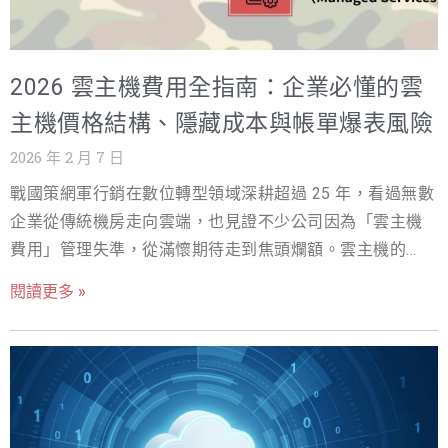
更關鍵的是，在黑色星期五促銷這類高峰檔期，主機因資
上的
源不足而發生長時間服務中斷，導致網站癱瘓長達八小
時。期間，客服系統湧入大量投訴，社群平台負評快速擴
2026 雲主機費用全指南：企業必懂的雲
散，品牌信任度受到實質衝擊，直接造成數十萬美元的潛
在訂單流失。 事後，客戶緊急聯繫原主機服務商，才發現
主機價格結構、隱藏成本與帳單爆表風險
當初的低價方案並未包含足夠的 CPU 與記憶體配置，也缺
2026 年 2 月 7 日
乏專屬 IP、DDoS 防護等企業級基本配備。服務商所提供
戰國策網軍行銷在數位轉型領域深耕超過 25 年，看過無數
的唯一解決方案，是立即升級至高價專屬主機方案，且不
企業從傳統機房走向雲端，也見證不少公司因為「雲主機
包含任何資料遷移與風險控管支援。此時，客戶才清楚意
費用」管理失準，從滿懷期待走到焦頭爛額。雲主機的難
識到，先前為了節省有限的主機費用，實際上承擔了遠高
點從來不是「要不要上雲」，而是「上雲後如何把雲主機
於預期的營運風險與品牌成本。 這類案例，正是 戰國策網
閱讀更多 »
費用變成可預測、可控、可優化的經營變數」。本文將以
軍行銷 在協助企業評估美國主機方案時，最常見也最容易
真實情境切入，並提供 2026 年企業最實用的雲主機費用拆
被忽略的問題核心。許多企業只看到價格標示，卻未深入
解與避坑策略，協助你避免帳單爆表、資源浪費與人力隱
理解合約中隱含的資源限制、資安責任與長期擴充成本。
形成本失控。 雲主機開頭故事：從「雲主機帳單驚魂」看
作為企業級數位顧問，我們的角色，正是協助客戶拆解這
見費用爆表的真正原因 「顧問，我們的雲主機開銷這個月
些看似複雜卻高度關鍵的報價結構，確保企業在 2026 年及
又爆了！技術長已經連續兩週睡不著覺了。」 這是去年