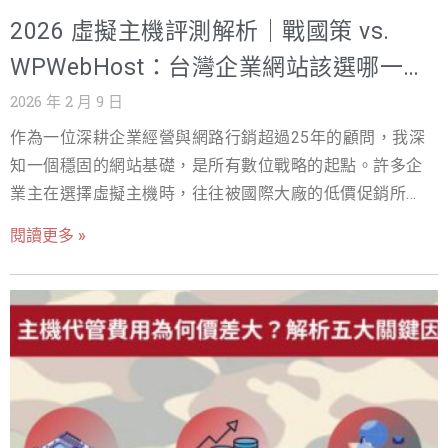
2026 虛擬主機評測解析｜戰國策 vs.
WPWebHost：台灣企業網站該選哪一
個？
2026 年 2 月 9 日
作為一位深耕企業經營與網路行銷超過25年的顧問，我深
知一個穩固的網站基礎，是所有數位戰略的起點。許多企
業主在選擇虛擬主機時，往往被國際大廠的低價促銷所吸
引，卻忽略了在地化服務、連線速度與完整生態系這三大
閱讀更多 »
關鍵要素。 今天，我們就來完整拆解兩大WordPress主機
服務商：擁有25年台灣在地經驗的戰國策虛擬主機，以及
來自馬來西亞、主打WordPress專業託管的WPWebHost。
這篇深度評比文章，將以台灣用戶的視角，為您提供最實
用、最專業的專家建議，協助您做出最明智的決策，避免
未來營運的企業最常犯的錯誤。 為什麼 WordPress 網站一
定要選對虛擬主機？關鍵影響一次看懂 您可能認為，主機
不就是一個存放網站檔案的空間嗎？大錯特錯！主機的選