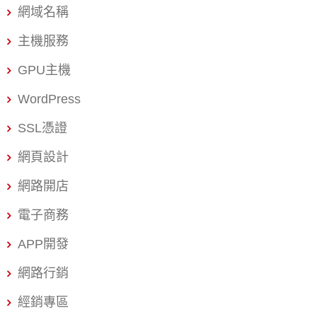
生態系」四大維度，進行一場最真實、最不帶偏見的深度
網域名稱
的「主機租賃」，而是一個為台
評比。我的目標很簡單：協助您避開常見的選購陷阱，做
主機服務
出最有利於您企業長遠發展的決策。 為什麼選擇正確的
WordPress虛擬主機很重要？ 在數位時代，網站就是您的
GPU主機
門面、您的業務員、您的24小時客服。網站的表現，直接
WordPress
影響您的商業績效。 專家建議您必須了解，主機對您的網
SSL憑證
站有以下三大決定性影響： 影響 SEO 排名與流量 Google
已經明確將「網站速度」列為重要的排名因素。一個載入
網頁設計
緩慢的網站，不僅會讓訪客流失（跳出率高），更會被搜
網路開店
尋引擎降權。選擇高性能的虛擬主機，是您提升 SEO 排
名、獲取免費流量的成本最低、效益最高的投資。 影響使
電子商務
用者體驗與轉換率 研究顯示，網站載入時間每增加一秒，
APP開發
轉換率就會下降約7%。對於電商或服務業而言，這直接關
係到您的營收。一個穩定的主機，能確保您的客戶在任何
網路行銷
時間都能順暢地完成購買或諮詢。 影響企業營運的風險 主
經銷專區
機的安全防護、備份機制和客服支援，決定了您的網站遇