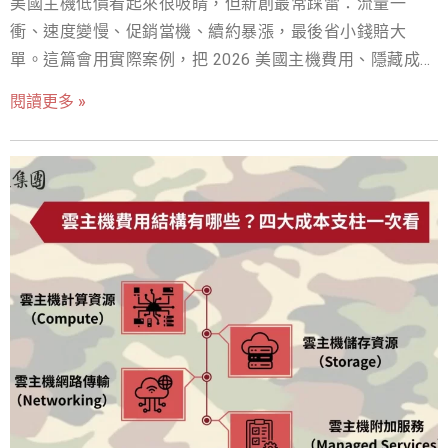
美國主機低價看起來很吸睛，但新創最常踩雷：流量一
遲，頁面載入時間動輒超過十秒，嚴重影響使用體驗。老
衝、速度變慢、促銷當機、續約暴漲，最後省小錢賠大
王多次向主機商反映，卻只得到制式回覆，問題不是被歸
單。這篇會用實際案例，把 2026 美國主機費用、隱藏成本
因於「國際網路波動」，就是被推給「網站程式本身設計
與避坑重點一次講清楚。你只要照著看，戰國策網軍行銷
不良」。 不久後，更嚴重的狀況發生了——網站遭受駭客入
閱讀更多 »
會把你想問的每一題，全部解答到位！ 美國主機低價真的
侵，資料庫被植入惡意程式。直到這時，老王才真正意識
划算嗎？一個差點讓新創公司崩潰的成本陷阱 在 戰國策網
到，那些寫在報價單上的「無限流量」與「高規格主
軍行銷 的實務顧問經驗中，我們曾協助一家專注於北美市
機」，背後幾乎沒有任何完善的資安防護機制，更缺乏即
場的跨境電商新創公司（以下稱為客戶）進行基礎架構規
時、有效的技術支援。 為了避免災情擴大，老王只能緊急
劃。該公司於 2025 年初正式營運，為了壓低初期成本，在
另聘外部資安與系統工程師進行搶救。光是資料復原、系
未經完整評估的情況下，選擇了一家主打「業界最低價
統重建與安全加固，就耗費將近一個月時間，直接產生數
格」的美國共享主機服務商。表面上，每月僅需數美元的
十萬元的額外支出；更無形卻更致命的，是客戶信任的流
費用，對於資源有限的新創團隊而言，確實極具吸引力，
失，以及因此錯失的後續合作與訂單。 事後老王無奈地對
因此客戶將預算優先配置於廣告投放與市場開發。 然而，
我說：「當初我以為只是省下幾萬元的主機費，沒想到最
隨著業務成長與行銷成效逐步顯現，網站流量在短短半年
後付出的代價，卻是原本報價的十倍以上，還差點賠上公
內大幅攀升，系統穩定性問題隨即浮現。網站載入速度明
司多年累積的信譽。」 這個案例，正是今天想與你分享的
顯下降，結帳頁面頻繁發生錯誤，嚴重影響消費者體驗。
核心關鍵：Windows 經銷型主機的費用，從來不只是帳面