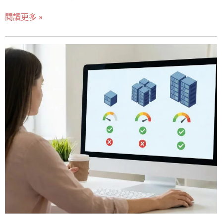
程中，我深知一個穩固的網站基礎，是所有數位轉型和網
想要精準掌握雲主機費用，必須先理解雲端計價邏輯與傳
閱讀更多 »
路行銷成功的基石。 許多初入網路世界的朋友，往往會被
統主機租賃的本質差異。傳統主機偏向「先付費、後使
「免費」的誘惑所吸引，例如選擇像 Blogger 評價 兩極的
用」，雲主機則是「用多少、付多少」，也就是常見的 即
免費部落格平台。然而，當您的事業開始成長，或是您希
付即用（Pay-As-You-Go, PAYG）。 雲主機費用的核心挑
望網站能真正為您帶來營收時，您會發現免費的背後，隱
戰在於「費用不是一筆月租」，而是多項服務的組合式計
藏著巨大的機會成本與限制。 今天，我將以一個專業顧問
價；因此，不理解費用組成，就很容易落入「低價入門、
的視角，為您完整拆解兩種截然不同的網站起點：戰國策
帳單失控」的典型陷阱。 雲主機費用結構：計算、儲存、
虛擬主機（專為企業打造的在地化 WordPress 解決方案）
網路與附加服務的四大成本支柱 雲主機的價格不是單一月
與 Blogger（Google 提供的免費部落格平台）。這篇文章
租費，而是由四大成本支柱組成，任何一項失控都會造成
不僅是一份 虛擬主機 比較，更是一份針對台灣市場的「避
帳單爆表。 雲主機成本一：雲主機計算資源（Compute）
坑指南」，協助您判斷：在 2026 年，哪個才是您事業網站
包含 CPU、RAM、運行時間等；若使用 Windows Server
的最佳選擇？ 為什麼選擇正確的網站平台至關重要？專
等作業系統，可能另有授權收費，容易被
家建議：別讓「免費」成為您事業成長的絆腳石 在我的顧
問經驗中，企業最常犯的錯誤之一，就是低估網站基礎設
施的重要性。很多人認為，只要內容好，用什麼平台都一
樣。這是一個致命的誤解。 網站平台，就像您事業的「數