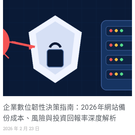
境，從「省錢」轉成「風險定價」 在 2026 年，企業數位
基礎設施早就不是後勤，它直接影響營收、交付與法遵。
但主機代管的決策難點在於：報價單看起來透明，實際成
本常在合約細節與事件當天才浮出水面。 你會看到很多企
業踩到同一個坑：為了省月租，選了「看起來便宜」的代
管，結果碰到停機、資安事件或擴容時，才發現： 用電超
額計價更貴 Remote Hands 夜間/假日加價 頻寬 95% 計費
造成波動 真正需要的 DDoS / WAF / DR 都是另購 最後總
花費不只超預算，還會把內部 IT 團隊拖進「救火型工作模
式」。 二、2026 市場現況：三個趨勢會改寫你的TCO結構
2.1 高密度運算推升「電力＋冷卻」成為主成本 AI 伺服
器、HPC 設備普及後，機櫃功耗上升是大方向（不同設備
企業數位韌性決策指南：2026年網站備
差異很大，實際仍以你機櫃功率盤點為準）。這會讓「電
力與冷卻」從附屬項變成核心成本，也會變成擴容瓶頸。
份成本、風險與投資回報率深度解析
決策者要問的不是：「每U多少錢？」而是：「我三年內從
2026 年 2 月 23 日
X kW 拉到 Y kW，供應商能不能承接？加價怎麼算？」 2.2