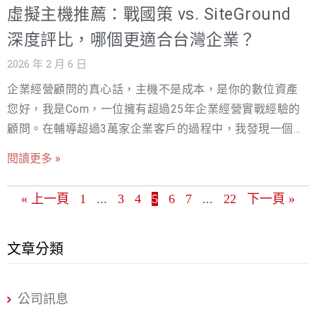
虛擬主機推薦：戰國策 vs. SiteGround
位店面」。它的選擇，直接影響了您的： SEO 排名與流
量： 網站速度慢、架構不靈活，Google 就不會喜歡您。您
深度評比，哪個更適合台灣企業？
的內容再好，也難以獲得高曝光。 使用者體驗（UX）： 網
2026 年 2 月 6 日
站卡頓、介面受限，訪客就會流失。流量進不來，轉換率
企業經營顧問的真心話，主機不是成本，是你的數位資產
自然無從談起。 品牌專業度： 使用子網域（例如
您好，我是Com，一位擁有超過25年企業經營實戰經驗的
yourname.blogspot.com）或充滿平台廣告的網站，會讓您
顧問。在輔導超過3萬家企業客戶的過程中，我發現一個最
的品牌看起來不夠專業，難以建立客戶信任。 功能擴展
常被忽略的「數位資產」：虛擬主機。許多老闆和行銷人
性： 隨著業務發展，您需要電商、會員系統、線上課程等
閱讀更多 »
將主機視為一筆微不足道的成本，卻不知道主機的選擇，
功能。免費平台的功能限制，會讓您在關鍵時刻動彈不
直接決定了您的網站速度、SEO排名、客戶體驗，乃至於最
得。 因此，選擇一個能夠支撐您長期發展的平台，比您想
« 上一頁
1
...
3
4
5
6
7
...
22
下一頁 »
終的營收。 當您在搜尋「WordPress 主機推薦」或「虛擬
像的更為重要。這也是為什麼我們將焦點放在 WordPress
主機比較」時，一定會看到兩大強勢品牌：一個是深耕台
主機推薦 解決方案上，因為 WordPress 擁有全球超過
灣25年、最懂在地企業需求的戰國策虛擬主機；另一個則
文章分類
43% 網站的市佔率，是功能擴展性最強的選擇。 戰國策
是國際知名的SiteGround。 這篇文章，我將為您完整拆解
WordPress 虛擬主機深度解析：台灣企業的在地化生態系
這兩大WordPress主機服務商的優劣。我會從台灣用戶最
戰國策集團深耕台灣市場超過 25 年，服務超過三萬家企業
公司訊息
在意的「速度」、「中文客服」、「續約價格」和「整體
客戶。他們提供的 WordPress 虛擬主機，早已超越了單純