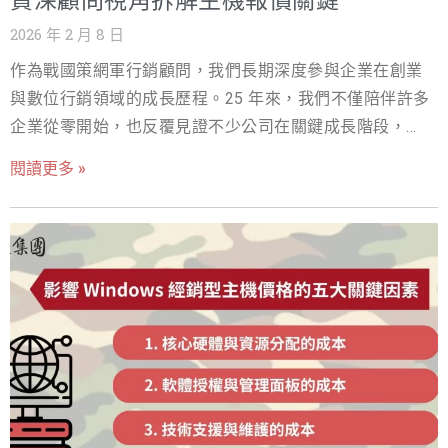
資深顧問視角拆解主機報價關鍵
規格相同、頻寬看起來也差不多，為什麼要為主機代管費
2026 年 2 月 8 日
用多付一筆？」從報價表面來看，這家小型機房確實比市
作為戰國策網軍行銷顧問，我們長期深度參與企業在創業
場平均價格低了將近三成，短期內似乎成功替公司節省了
與數位行銷領域的成長歷程。25 年來，我們不僅陪伴許多
預算。 然而，這筆被視為「精省成本」的主機代管費用，
企業從零開始，也反覆見證不少公司在關鍵成長階段，因
很快就轉化為高昂的營運風險。 在一次關鍵的「雙十一」
為數位基礎建設規劃不足而功虧一簣。 今天，戰國策網軍
大型促銷活動前夕，極速購的官方網站突然全面癱瘓，停
閱讀更多 »
行銷顧問想與企業決策者談一個看似技術性，實際卻攸關
機時間長達六小時。事後確認，事故原因並非應用程式錯
營運穩定與營收成果的核心議題－專屬主機費用。這筆投
誤，而是 機房備援電力系統失效，更致命的是，該業者在
入若沒有被正確評估，往往不是花得太多，而是花錯方
深夜時段 缺乏足夠的值班工程人力，無法即時排除問題。
向。專屬主機費用到底該怎麼算、怎麼選，才能真正支撐
這六個小時內，企業直接損失了數百萬元的訂單收入；更
企業成長？接下來，請繼續看我們的完整解答。 專屬主機
長期的影響，則是品牌信任度下滑、用戶流失與後續行銷
費用算錯的代價：一次流量暴衝，讓企業瞬間看見主機風
成本被迫提高，這些隱性成本遠遠超過原本省下的主機代
險（真實客戶故事） 2024 年底，戰國策網軍行銷顧問曾輔
管費用。 當戰國策團隊介入評估整體架構時，企業才真正
導一家專注於跨境電商的企業（以下稱 A 公司）。在一波
意識到問題核心：他們在評估主機代管費用時，只比較了
成功的社群病毒式行銷操作後，產品迅速爆紅，訂單如雪
硬體規格與月租價格，卻忽略了 備援架構、SLA 保證、即
片般湧入，品牌聲量在短時間內大幅攀升。 原本，這應該
時支援能力與營運風險成本。 這正