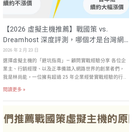
的成本往往不是「少賣幾單」而已，還包含：廣告費繼續
燒、客服暴增、品牌信任下滑、內部流程停擺。（停機損
失金額高度依行業而異，本文不引用固定數字，建議企業
【2026 虛擬主機推薦】戰國策 vs.
用自己的營收與轉換率反推。） 你要先釐清的三個指標：
RPO、RTO、Retention（不懂這三個，網站備份成本永遠
Dreamhost 深度評測，哪個才是台灣網
算不準） RPO（還原點目標）：你最多能接受「回到多久
站的最佳選擇？
2026 年 2 月 23 日
以前」的資料。RPO越短＝備份越頻繁＝網站備份成本通
選擇虛擬主機的「避坑指南」— 顧問實戰經驗分享 各位企
常越高。 RTO（還原時間目標）：你最多能接受「停機多
業主、行銷經理、以及正準備踏入網路世界的創業者們，
久」。RTO越短＝還原流程與資源越重＝成本更高。
我是林尚能，一位擁有超過 25 年企業經營實戰經驗的行銷
Retention（保留策略）：保留多久、保留多少版本。保留
顧問。我深知在數位轉型的浪潮中，選擇一個穩固的
越久＝儲存與管理成本越高。 「網站備份方案的價格差
閱讀更多 »
「家」—— 也就是您的虛擬主機，是事業成功的基石。這一
異，通常是RPO、RTO、保留策略三個指標算出來的。」
步走錯，輕則影響網站速度和 SEO 排名，重則可能讓您錯
常見誤區：為什麼你以為的「有網站備份」，卻常常沒有
失商機，甚至面臨資安風險。 在眾多 WordPress 主機推薦
誤區A：只靠主機商「免費網站備份」 很多主機商的備份可
名單中，來自美國的 Dreamhost 憑藉其悠久的歷史和開源
能仍在同機房或同區域，遇到機房事故、權限被盜或勒索
友善的形象，經常被提及。然而，當我們將目光聚焦於台
事件時，備份可能一起被毀（這取決於服務商架構，購買