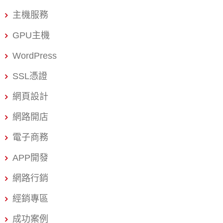
場，讓我們一起避開常見的避坑指南，做出最明智的決
業資料的最後一道防線。一旦網站被駭或資料遺失，輕則
主機服務
策。 為什麼選擇正確的 WordPress 主機至關重要？ 許多
影
企業主認為主機只是存放網站資料的空間，隨便選一個便
GPU主機
宜的就好。這是企業最常犯的錯誤之一。事實上，主機的
WordPress
選擇直接影響了您的網站速度、安全性、SEO排名，甚至直
SSL憑證
接關乎您的營收。 想像一下，當您的潛在客戶點擊廣告進
入網站，卻因為主機反應遲緩而等待超過3秒，他們有極高
網頁設計
的機率會直接跳出。Google早已將網站速度納入SEO排名
網路開店
核心指標，一個緩慢的網站，不僅流失客戶，更會被搜尋
引擎降權。此外，主機的穩定性與安全性，更是企業的生
電子商務
命線。 一旦網站被駭或資料遺失，輕則影響品牌形象，重
APP開發
則導致業務停擺。因此，選擇一個專為台灣市場優化、提
供即時支援的台灣 WordPress 主機，是您數位戰略的基
網路行銷
石。 在我們深入探討InterServer 評價與戰國策的差異之
經銷專區
前，您必須先了解：主機服務商不只是賣您一個空間，他
們賣的是穩定性、速度、與危機處理能力。特別是對於以
成功案例