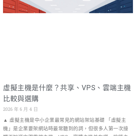
複計算。這篇用主機商視角,把 GPU 主機的定義、內部架
體感差距一翻兩瞪眼;個資敏感產業更有資料落地的法遵需
構、適用場景與費用級距一次講清楚,幫你在十分鐘內判斷
求,機房位置直接決定案子能不能過。另外確認機房有沒有
公司需不需要這台機器。 GPU主機的定義:不只是「有插顯
ISO 27001 認證與雙迴路供電,這兩項是穩定度的基
示卡的伺服器」 GPU 原本是為了畫面繪製而設計的晶片。
螢幕上數百萬個像素要各自計算顏色與光影,而這些計算彼
此獨立,所以 GPU 的架構走向「核心數量極多、單一核心構
造簡單」。後來研究人員發現,深度學習的核心運算——矩陣
乘法與卷積——正好就是這種型態:同一種算式,重複幾十億
次。於是 GPU 從繪圖晶片一路演變成 AI 運算的主力,裝滿
這種晶片的 GPU主機,也成了企業建置 AI 能力時第一個要
虛擬主機是什麼？共享、VPS、雲端主機
面對的硬體題目。 用具體數字感受一下規模:一張 NVIDIA
H100 內含一萬六千多個 CUDA 核心,搭載 80GB HBM3 高
比較與選購
頻寬記憶體,FP16 張量運算力約 990 TFLOPS;一台八卡機
2026 年 6 月 4 日
種的總算力,已經接近十多年前一整座國家級超級電腦。反
▲ 虛擬主機是中小企業最常見的網站架站基礎 「虛擬主
過來說,不是所有工作都吃得到這種算力——程式必須具備高
機」是企業要架網站時最常聽到的詞，但很多人第一次接
度平行性才有意義,這也是為什麼跑網站、開資料庫從來不