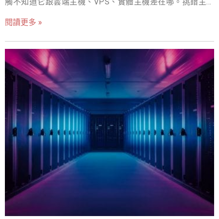
觸不知道它跟雲端主機、VPS、實體主機差在哪。挑錯主
需要 GPU,買了只是讓它閒置折舊。 另一個常見的混淆是資
機方案可能讓網站速度變慢、流量爆掉時當機、年成本暴
料中心卡與電競卡。兩者晶片系出同門,但資料中心卡配備
閱讀更多 »
增。這篇 5 分鐘把虛擬主機是什麼、4 種主機類型對照、
ECC 錯誤修正記憶體、通過全年無休運轉驗證、支援
企業怎麼選整理出來，讓你做決策不再瞎抓。 虛擬主機是
NVLink 卡間互連,韌體與驅動的維護週期以年計;電競卡拿來
什麼？ 虛擬主機（Shared Hosting）= 一台實體伺服器切
跑兩天實驗沒問題,要扛連續三週的訓練任務,穩定性與原廠
割成多個虛擬空間，每個空間給不同網站用。共用硬體 →
授權條款都會讓工程師睡不安穩。正規的 GPU 主機,用的一
成本最低，但效能也受其他網站影響。 用比喻來看：虛擬
定是前者。 ▲ GPU 平行運算 vs CPU 序列運算,AI 工作負
主機像「分租公寓」、VPS 像「整層套房」、實體主機像
載差距 10-100 倍 GPU主機與一般伺服器(CPU Server)的差
「獨棟透天厝」、雲端主機像「按需租用的飯店」。 4 種
異 兩者的關係是分
主機類型對照 4 種主機類型一句話差別 共享虛擬主機：多
網站共用一台主機，月費 100–500 元 VPS 主機：虛擬切
割但獨立資源，月費 600–3,000 元 實體主機：整台機器專
屬，月費 5,000+ 元 雲端主機：按用量計，依流量自動擴充
▲ 4 種主機適合不同規模的網站，選對省最多錢 各類主機
的優缺點 類型 優點 缺點 適合對象 共享虛擬主機 便宜、易
設定 效能受鄰居影響 部落格、小型網站 VPS 主機 獨立資