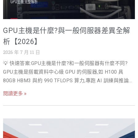
事:長期持有成本、部署速度、出問題時找不找得到人。價
格取市場公開牌價或具代表性的行情數字,實際成交價仍以
各家報價為準。 還有一個前提要先對齊:先確認你要的是
GPU主機是什麼?與一般伺服器差異全解
「訓練」還是「推論」。訓練吃多卡互連與大 VRAM,推論
吃延遲與單位成本,兩者的最佳供應商可能不是同一家。需
析【2026】
求沒定義清楚就去比價,是選錯方案的第一大原因。 也提醒
2026 年 7 月 11 日
一個心態:不要用「最便宜」當唯一準則。GPU 算力是生產
💡 快速答案:GPU主機是什麼?和一般伺服器有什麼不同?
工具,停機一天的營收損失往往超過一整個月的價差;把總持
GPU主機是搭載資料中心級 GPU 的伺服器,如 H100 具
有成本、停機風險與工程師時間全部放進同一張試算表,才
80GB HBM3 與約 990 TFLOPS 算力,專跑 AI 訓練與推論。
是「划算」的正確定義。順帶說明,搜尋資料時 GPU
企業可買斷、上雲,或向戰國策等主機商租用,單卡月租
Server、GPU 伺服器、GPU主機講的是同一件事,中英文交
閱讀更多 »
NT$50,000 起。 GPU主機是搭載一張以上資料中心等級圖
叉查詢,能找到的評測與規格文件會完整許多。 ▲ 機房位
形處理器(GPU)的伺服器,靠數千到上萬個運算核心同時處理
置・GPU 世代・網路・SLA・價格透明・支援・擴充性 挑
大量平行運算,主要用途是 AI 模型訓練與推論、3D 算圖與
選 GPU主機的七大準則 一、機房位置與延遲 服務對象在台
科學模擬。它與一般伺服器的差別不在等級高低,而在運算
灣,機房就該在台灣。台北機房到全台用戶的延遲普遍低於
架構:CPU 擅長依序處理複雜邏輯,GPU 擅長同時處理海量重
10ms,海外節點動輒 100ms 起跳,對話式 AI 與即時推薦的