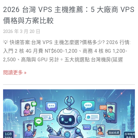
源、彈性 需基本維運能力 中型企業官網 實體主機 效能最
2026 台灣 VPS 主機推薦：5 大廠商 VPS
高、可控 成本高、不易擴充 大型電商、金融 雲端主機 彈
性最高、隨需擴充 用量大時成本不可控 流量波動大的網站
價格與方案比較
企業選主機 5 個關鍵 ▲ 選主機要從業務需求出發，不要只
2026 年 3 月 20 日
看月費 挑虛擬主機 / 雲端主機時，5 個關鍵不能省： 流量
💡 快速答案:台灣 VPS 主機怎麼選?價格多少? 2026 行情:
上限：每月可承受的訪客數、頻寬是多少？爆掉會收費還
入門 2 核 4G 月費 NT$600-1,200、商務 4 核 8G 1,200-
是當機？ 儲存空間與資料庫：網站圖片、影片、資料庫總
2,500、高階與 GPU 另計。五大挑選點:台灣機房(延遲
容量需求？ 網路速度：機房在台灣 / 海外？網路節點覆
蓋？ 備份與資安：自動備份頻率？SSL 憑證是否內建？ 客
閱讀更多 »
服與保固：中文 24×7 客服？故障處理時間？SLA 保障？
SSL 憑證可同步看 SSL 憑證申請流程。 結語：主機不是越
貴越好，而是越「合用」越好 很多企業老闆覺得「主機便
宜不安全」、跑去買最貴的方案，結果月費 8,000 元的雲
端主機放了一個每月 200 訪客的網站，根本浪費。挑主機
的本質是「匹配你網站當前的需求 + 預期 6–12 個月的成
長」，不是買最貴或最便宜。先估清楚實際流量、再對應