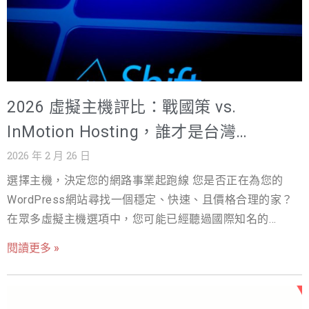
體規格、機房位置、伺服器技術（如 LiteSpeed）都決定
了您的網站能否在 3 秒內開啟。如果您的網站因為主機延
遲而慢了一拍，不僅會流失潛在客戶，更會讓您的 SEO 努
力大打折扣。對於台灣用戶而言，主機機房設在海外，光
是物理距離造成的延遲，就足以讓您的網站速度慢上好幾
2026 虛擬主機評比：戰國策 vs.
倍。 安全與穩定性： 網站安全是企業的生命線。DDoS 攻
擊、惡意程式入侵、資料遺失，任何一項都可能導致業務
InMotion Hosting，誰才是台灣
中斷。一個優質的主機商不僅要提供基本的防火牆，更要
WordPress 網站的性能之王？
2026 年 2 月 26 日
有主動的監控與即時的備份還原機制。您需要的是一個能
選擇主機，決定您的網路事業起跑線 您是否正在為您的
讓您高枕無憂的「數位保全」。 客服支援的即時性與專業
WordPress網站尋找一個穩定、快速、且價格合理的家？
度： 網站出問題時，時間就是金錢。當您在半夜遇到網站
在眾多虛擬主機選項中，您可能已經聽過國際知名的
當機，卻只能面對國外主機商的英文工單系統，等待時差
InMotion 評價，也可能正在考慮深耕台灣市場、提供全方
12 小時的遙遠回覆時，那種焦慮與無助感，相信是每個經
閱讀更多 »
位服務的戰國策虛擬主機。作為一位擁有超過26年企業經
營者最不願面對的夢魘。 因此，選擇主機，就是在選擇您
營實戰經驗的行銷顧問，我深知一個好的主機，不僅僅是
的網站「後勤部隊」。一個強大的後勤，能讓您專注於行
存放檔案的空間，更是您網站速度、SEO排名、甚至業務營
銷與業務；一個薄弱的後勤，則會讓您疲於奔命。 【延伸