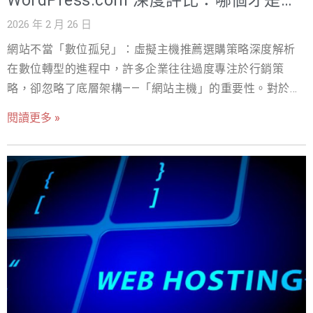
WordPress.com 深度評比：哪個才是台
CPU 1 vCPU 1-2 vCPU 主要時間在等待 API 回應 SSD
灣網站的最佳選擇？
2026 年 2 月 26 日
10GB 25GB+ 系統、Node.js 與日誌儲存 流量 500GB/月
網站不當「數位孤兒」：虛擬主機推薦選購策略深度解析
1TB/月 文字 API 請求流量其實很低 簡單來說，只要是每
在數位轉型的進程中，許多企業往往過度專注於行銷策
月約 5~6 美元的入門 VPS，幾乎都能順利運行
略，卻忽略了底層架構——「網站主機」的重要性。對於使
OpenClaw。 部署方式比較：VPS、共享主機還是自己電
用 WordPress 建置官網或電商平台的台灣企業而言，這不
腦？ 部署方式 適合對象 月費 優點 缺點 自己電腦 測試、學
閱讀更多 »
僅是技術規格的挑選，更是一場關於在地化支援與全球化
習 $0 完全免費 電腦關機服務就停止 共享主機 不建議
平台的戰略決策。 目前市場上的主要抉擇點，通常集中在
$3-$10 價格便宜 通常無法安裝 Node.js 22 VPS 正式部署
國際託管巨頭 WordPress.com 與深耕本土市場的 戰國策
$4-$12 完整 root 權限、穩定 需要基本 Linux 指令 如果你
虛擬主機 之間。 為什麼選擇正確的虛擬主機至關重要？ 許
的 OpenClaw 是用來做： L
多企業主或行銷人員常將虛擬主機視為一項「固定成
本」，認為只要能跑網站就好，這是極大的誤區。事實
上，主機的選擇直接影響了您的網站速度、SEO 排名、用
戶體驗、安全性，最終更會反映在您的營收上。 專家建議
您必須理解以下三個核心痛點： 網站速度與 SEO 排名：
Google 已經明確將網站載入速度納入排名因素。主機的硬