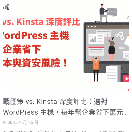
收的基石。 選擇主機的常見困擾不外乎： 速度與延遲： 國
閱讀】網站速度和SEO排名真的有關嗎？3件網站速度優化
際主機在台灣的連線速度是否夠快？ 客服與時差： 遇到問
該注意的事 戰國策虛擬主機推薦解析：不只是主機，更是
題時，能否即時獲得中文的專業支援？ 價格陷阱： 首年優
您的在地化「數位戰略夥伴」 在台灣市場，戰國策集團深
惠價誘人，但續約費用是否會暴漲？ 本文將為您帶來戰國
耕超過 25 年，服務超過 3 萬家企業客戶，這份實戰經驗是
策與 InMotion 的 虛擬主機 比較，透過全方位的深度評
任何國際主機商都難以比擬的。戰國策的定位非常清晰：
比，協助您看清兩者在技術規格、在地服務、價格策略上
它不只是一個虛擬主機供應商，更是您的在地化數位戰略
的差異。我的目標很簡單：幫助您做出最明智的決策，找
夥伴。 1. 頂尖性能與在地化速度優勢 對於台灣的企業和用
到最適合您的 台灣 WordPress 主機 解決方案。 專家建議
戶來說，速度是王道。戰國策
與完整拆解：為什麼選擇正確的虛擬主機至關重要？ 在網
路世界中，時間就是金錢，速度就是排名。這是一個 專家
建議 您必須正視的核心問題：您的虛擬主機，直接決定了
您的網站性能。 網站速度影響 SEO 排名 Google早已將網
戰國策 vs. Kinsta 深度評比：選對
站載入速度納入搜尋引擎排名演算法的核心指標。如果您
的網站載入超過3秒，訪客流失率將大幅增加，這對您的
WordPress 主機，每年幫企業省下萬元
SEO表現是致命的打擊。國際主機的機房多設在美國或歐
成本與資安風險！
2026 年 2 月 26 日
洲，物理距離導致的延遲（Latency）是台灣用戶難以避免