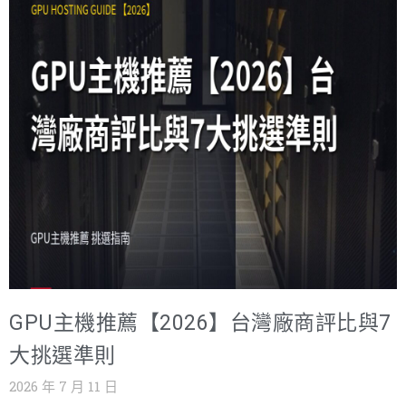
南用 H100、A100、L40S 三張市場主力卡當座標,逐一解釋
每個規格背後代表的實際能力,最後附上依工作負載整理的
選型速查表。你不需要懂半導體,只要看得懂這幾個數字的
相對關係,就足以跟供應商平起平坐地對話。 GPU Server
規格表的五個關鍵數字 拿到規格書,照這個順序檢查:第
一,VRAM 容量與種類——決定模型裝不裝得下;第二,記憶體
頻寬——決定資料餵不餵得飽;第三,TFLOPS 與支援精度——
決定算得多快;第四,互連介面(NVLink、PCIe 世代)——決定
多卡協作的效率;第五,功耗與散熱設計——決定機房裝不裝得
下。其餘的核心數量、時脈這些參數,對採購決策的影響遠
小於這五項,看不懂可以先跳過,不影響判斷。 先預告兩個規
格表上的經典陷阱:一是算力數字「含稀疏化」與「不含」
GPU主機推薦【2026】台灣廠商評比與7
可以差一倍,比較時務必對齊基準;二是同一顆晶片有 SXM
與 PCIe 兩種版本,頻寬與功耗上限完全不同,只寫「H100」
大挑選準則
三個字的報價單,資訊是不完整的。這兩點下面會展開講。
2026 年 7 月 11 日
為什麼要花力氣看懂這五個數字?因為它們是採購、財務與