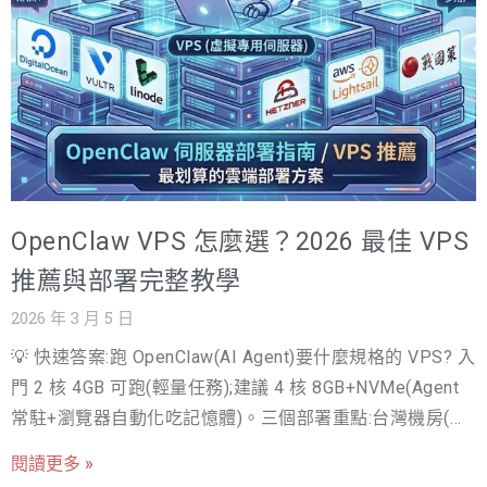
方案，才能把錢花在刀口上。 如果你正在挑虛擬主機，可
以先做這三件事 估
OpenClaw VPS 怎麼選？2026 最佳 VPS
推薦與部署完整教學
2026 年 3 月 5 日
💡 快速答案:跑 OpenClaw(AI Agent)要什麼規格的 VPS? 入
門 2 核 4GB 可跑(輕量任務);建議 4 核 8GB+NVMe(Agent
常駐+瀏覽器自動化吃記憶體)。三個部署重點:台灣機房(操
作台灣網站延遲低)、快照備份(Agent 設定與記憶保護)、防
閱讀更多 »
火牆與金鑰管理(Agent 存有你的 API 金鑰,安全等級當生產