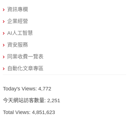
台灣市場為主的企業來說，主機的「在地化」程度，將是
資訊專欄
決定您網站成敗的關鍵。 戰國策WordPress主機深度解
析：在地化服務與完整生態系的絕對優勢 戰國策集團，這
企業經營
個名字在台灣企業界並不陌生。憑藉著超過25年的經營實
AI人工智慧
戰經驗，服務超過3萬家企業客戶，戰國策早已超越單純的
主機商角色，成為一個提供網路行銷一站式解決方案的生
資安服務
態系統。 1. 性能表現與台灣在地化優勢 對於台灣用戶而
同業收費一覽表
言，網站速度的瓶頸往往不在於主機規格，而在於地理位
自動化文章專區
置與網路連線品質。戰國策的主機架設在
Today's Views:
4,772
今天網站訪客數量:
2,251
Total Views:
4,851,623