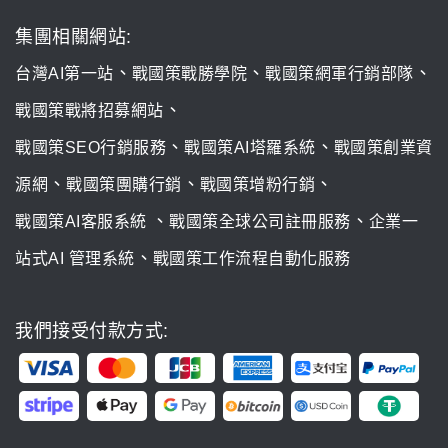
集團相關網站:
、
、
、
台灣AI第一站
戰國策戰勝學院
戰國策網軍行銷部隊
、
戰國策戰將招募網站
、
、
戰國策SEO行銷服務
戰國策AI塔羅系統
戰國策創業資
、
、
、
源網
戰國策團購行銷
戰國策增粉行銷
、
、
戰國策AI客服系統
戰國策全球公司註冊服務
企業一
、
站式AI 管理系統
戰國策工作流程自動化服務
我們接受付款方式: