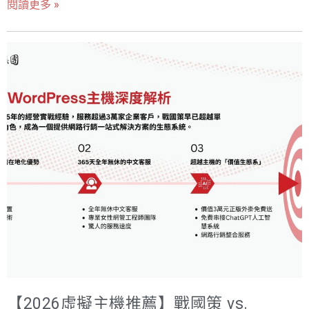
閱讀更多 »
單，它必須是您事業的「戰略堡壘」。在數位時代，網站
主機的選擇，往往決定了您在市場上的速度、安全與信賴
度。 最近，許多創業者和中小企業主常問我：「Com顧
問，我想快速架站，像Weebly這樣的網站建置平台好嗎？
還是應該選擇像戰國策這樣專業的WordPress虛擬主
機？」 這是一個極為關鍵的問題，因為它涉及了您網站的
未來成長性、在地化體驗，以及最重要的——您的時間與金
錢成本。 Weebly以其拖拉式介面聞名，讓新手能快速上
手；而戰國策則以其25年的在地經驗、頂級的WordPress
優化技術和365天中文客服，成為台灣企業的首選。 本文
將以我作為企業戰略顧問的專業視角，為您完整拆解戰國
策WordPress主機與Weebly網站建置平台的優劣，從台灣
用戶最在意的速度、客服、成本與生態系四個維度進行深
度評比。我們的目標很簡單：協助您做出最明智的決策，
確保您的網站不僅能運行，更能戰勝市場。 為什麼選擇正
【2026虛擬主機推薦】戰國策 vs.
確的WordPress主機至關重要？ 主機是網站的「地基」，