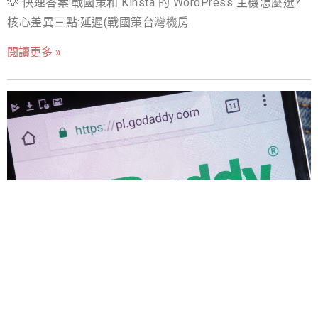
💡 快速答案:戰國策和 Kinsta 的 WordPress 主機怎麼選?
的痛點。 安全性與穩定性 主機的穩定性直接關係到您的網
核心差異三點:延遲(戰國策台灣機房
站是否能24小時不間斷地為您服務。DDoS攻擊、惡意軟體
入侵、資料遺失等風險，都需要主機商提供專業級的防護
閱讀更多 »
與備份機制。一個不穩定的主機，可能讓您錯失重要的訂
單，甚至面臨資料歸零的風險。 【延伸閱讀】2026企業決
策指南：抗DDoS攻擊服務的投資回報評估、費用結構與供
應商選擇框架 客服支援的價值 網站出問題時，您最需要的
是即時、專業、且能聽懂您語言的支援。面對複雜的伺服
器設定或突發狀況，如果只能透過英文工單，且有時差問
題，您的網站停擺時間將會被無限拉長。這就是為什麼我
會為您 完整拆解 戰國策與 InMotion 在客服支援上的巨大
差異。 總而言之，選擇主機不是單純的價格考量，而是對
您的網路事業進行長期投資。一個優質的 WordPress 主機
推薦 方案，應該是速度快、安全高、服務到位、且價格