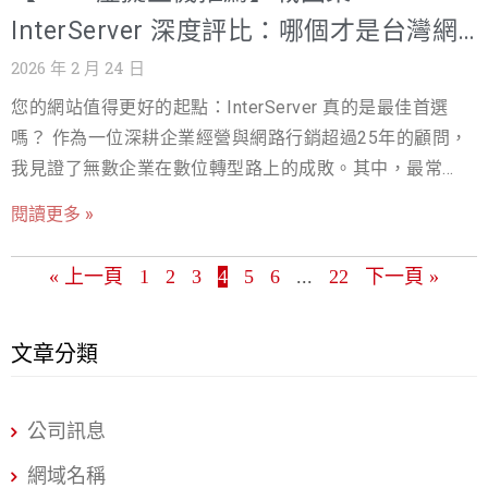
而非「裝潢」。許多初學者在架站時，往往將注意力放在
InterServer 深度評比：哪個才是台灣網
網站設計、版面美觀這些「裝潢」上，卻忽略了主機這個
站的最佳選擇？
2026 年 2 月 24 日
「地基」。這是一個企業最常犯的錯誤。 主機的品質，直
您的網站值得更好的起點：InterServer 真的是最佳首選
接影響了您網站的載入速度、SEO排名、資安防護，以及最
嗎？ 作為一位深耕企業經營與網路行銷超過25年的顧問，
終的營收轉換率。以下整理出選擇正確的 WordPress主
我見證了無數企業在數位轉型路上的成敗。其中，最常被
機，為何會直接影響網站效能、穩定性與長期營運成果。
忽略、卻最具決定性的環節，就是「虛擬主機」的選擇。
一、速度與使用者體驗 (UX) Google早已將網站速度納入排
閱讀更多 »
一個錯誤的主機，可能讓您投入數十萬的行銷預算付諸東
名演算法。根據統計，網站載入時間每增加一秒，跳出率
流，網站速度慢、三天兩頭當機、客服找不到人，這些都
就會增加約7%，轉換率則會下降4.4%。對於台灣用戶而
« 上一頁
1
2
3
4
5
6
...
22
下一頁 »
是台灣企業在選擇海外主機時最常遇到的痛點。 今天，我
言，如果您的主機遠在海外，跨洋的延遲將是致命傷。
們將進行一場完整拆解，深入比較兩大虛擬主機服務商：
二、SEO與AEO的基石 一個穩定的、快速的主機，是所有
深耕台灣市場25年的戰國策虛擬主機，以及以價格鎖定政
文章分類
SEO優化的前提。如果您的網站經常當機或速度緩慢，再好
策聞名的美國主機商InterServer。這篇文章的目的，不是
的內容也無法獲得搜尋引擎的青睞。進入AI搜尋時代
單純的規格比較，而是要從台灣用戶視角，為您提供一份
（AEO），AI更傾向於推薦那些結構化良好、載入迅速、且
公司訊息
專家建議，協助您在眾多WordPress主機推薦中，找到最
內容權威的網站。 三、資安與信任度 主機商提供的安全防
適合台灣市場的選擇。選擇主機，就是選擇您的數位戰
網域名稱
護，如DDoS攻擊防禦、WAF防火牆、每日備份等，是您企