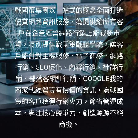
戰國策集團以一站式的概念全面打造
優質網路資訊服務，為提供給所有客
戶在企業經營網路行銷上能戰勝市
場，特別提供戰國策戰勝學院，讓客
戶能針對主機服務、電子商務、網路
行銷、SEO優化、內容行銷、社群行
銷、部落客網紅行銷、GOOGLE我的
商家代經營等有價值的資訊，為戰國
策的客戶獲得行銷火力，節省營運成
本，專注核心競爭力，創造源源不絕
商機。