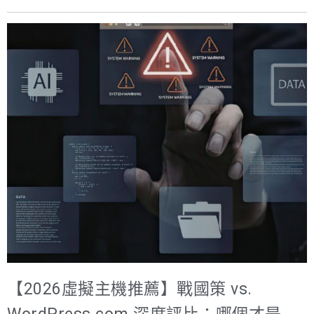
系統看)。戰國策 VPS 提供一鍵環境與部署諮詢。 如果你
已經成功在本機部署 OpenClaw，並讓 AI 助理順利運作，
下一步通常就是把服務部署到雲端伺服器。畢竟，大多數
人不可能讓自己的電腦 24 小時全年無休運作。 這時候，
VPS（虛擬專用伺服器） 就成為最理想的選擇。問題是：
市面上的 VPS 服務商非常多，到底哪一種才適合
OpenClaw？ 本文將從硬體需求、VPS方案比較、機房位置
與費用結構三個角度，帶你快速找到最適合部署 OpenClaw
的 VPS 解決方案。 OpenClaw 硬體需求：到底需要多少資
源？ 先說結論：OpenClaw 其實非常省資源。 OpenClaw
本質上是一個 Node.js 應用程式，主要功能是呼叫外部 AI
模型 API，因此本身並不需要 GPU 或高階硬體。 執行環
境：Node.js 22 或更新版本 系統建議：Linux（Ubuntu
22.04 / 24.04 最穩定） 網路需求：穩定的對外網路連線
【2026虛擬主機推薦】戰國策 vs.
OpenClaw 建議主機規格 組件 最低需求 建議配置 說明 記
憶體 RAM 1GB 2GB+ 多用戶對話時 1GB 可能會稍微卡頓