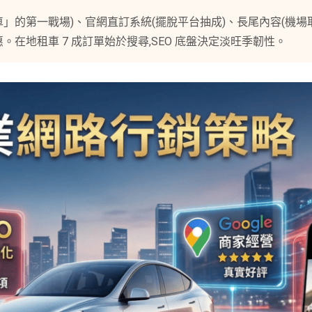
+租車」的第一戰場)、官網直訂系統(擺脫平台抽成)、長尾內容(機場
租優惠。在地租車 7 成訂單始於搜尋,SEO 底盤決定淡旺季韌性。