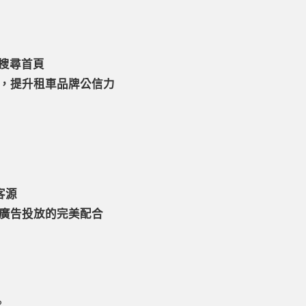
在搜尋首頁
，提升租車品牌公信力
客源
廣告投放的完美配合
？