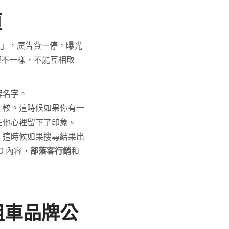
頁
光」，廣告費一停，曝光
題不一樣，不能互相取
牌名字。
比較。這時候如果你有一
在他心裡留下了印象。
。這時候如果搜尋結果出
 內容，
部落客行銷
和
租車品牌公