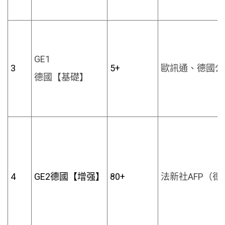
GE1
3
5+
歐訊通、德國公
德國【基礎】
4
GE2德國【增强】
80+
法新社AFP（德