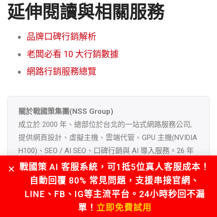
延伸閱讀與相關服務
品牌口碑行銷解析
老闆必看 10 大行銷數據
網路行銷服務總覽
關於戰國策集團(NSS Group)
成立於 2000 年、總部位於台北的一站式網路服務公司,
提供網頁設計、虛擬主機、雲端代管、GPU 主機(NVIDIA
H100)、SEO / AI SEO、口碑行銷與 AI 導入服務。26 年
來服務超過 30,000 家企業客戶、1,200+ 家經銷商,機房遍
戰國策 AI 客服系統，可1抵5位真人客服成本！
及 40 國。免費專線
0800-003-191
|LINE
自動回覆 80% 常見問題，支援串接官網、
@119m
|
www.nss.com.tw
LINE、FB、IG等主流平台。24小時秒回不漏
單！
立即免費試用