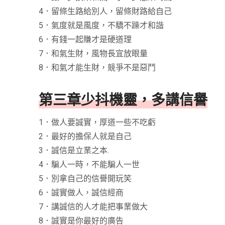
4．留條生路給別人，留條財路給自己
5．氣度就是風度，不驕不躁才和諧
6．有錢一起賺才是硬道理
7．和氣生財，風物長宜放眼量
8．和氣才能生財，競爭不是惡鬥
第三章少抖機靈，多講信譽
1．做人要誠實，厚道一些不吃虧
2．最好的擔保人就是自己
3．誠信是立業之本.
4．騙人一時，不能騙人一世
5．別拿自己的信譽開玩笑
6．誠實做人，誠信經商
7．講誠信的人才能把事業做大
8．誠實是你最好的廣告