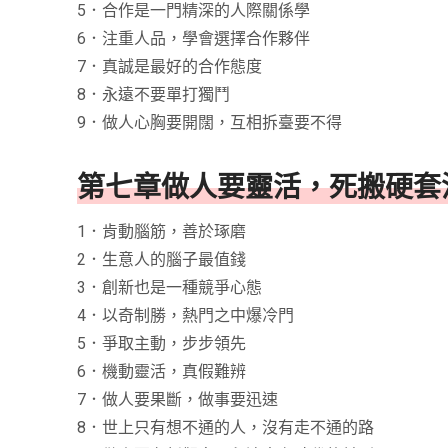
5．合作是一門精深的人際關係學
6．注重人品，學會選擇合作夥伴
7．真誠是最好的合作態度
8．永遠不要單打獨鬥
9．做人心胸要開闊，互相拆臺要不得
第七章做人要靈活，死搬硬套
1．肯動腦筋，善於琢磨
2．生意人的腦子最值錢
3．創新也是一種競爭心態
4．以奇制勝，熱門之中爆冷門
5．爭取主動，步步領先
6．機動靈活，真假難辨
7．做人要果斷，做事要迅速
8．世上只有想不通的人，沒有走不通的路