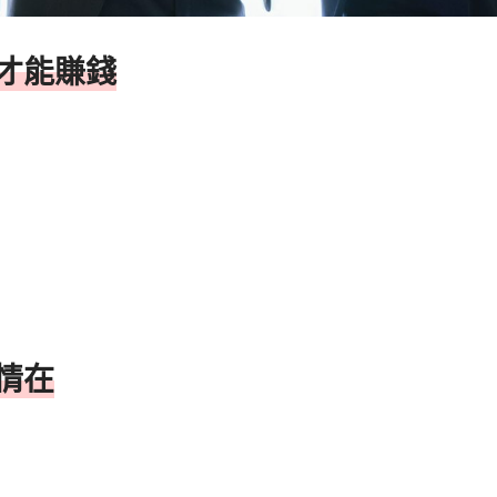
才能賺錢
情在