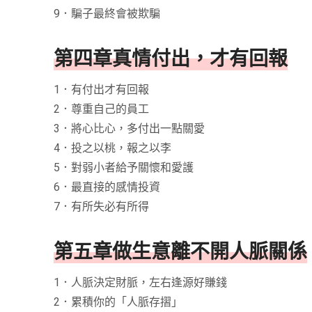
9．騙子最終會被欺騙
第四章真情付出，才有回報
1．有付出才有回報
2．尊重自己的員工
3．將心比心，多付出一點關愛
4．投之以桃，報之以李
5．對弱小者給予關懷和愛護
6．最直接的感情投資
7．有所失必有所得
第五章做生意離不開人脈關係
1．人脈決定財脈，左右逢源好賺錢
2．累積你的「人脈存摺」