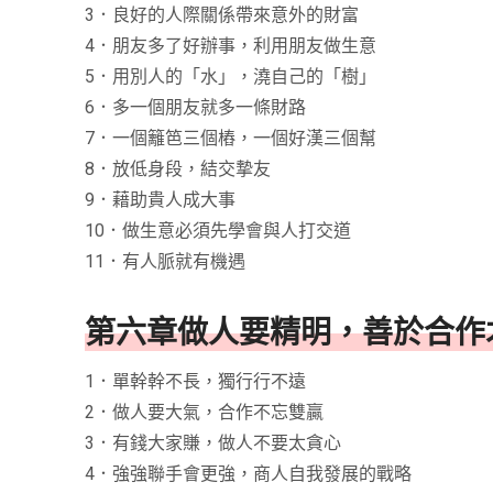
3．良好的人際關係帶來意外的財富
4．朋友多了好辦事，利用朋友做生意
5．用別人的「水」，澆自己的「樹」
6．多一個朋友就多一條財路
7．一個籬笆三個樁，一個好漢三個幫
8．放低身段，結交摯友
9．藉助貴人成大事
10．做生意必須先學會與人打交道
11．有人脈就有機遇
第六章做人要精明，善於合作
1．單幹幹不長，獨行行不遠
2．做人要大氣，合作不忘雙贏
3．有錢大家賺，做人不要太貪心
4．強強聯手會更強，商人自我發展的戰略