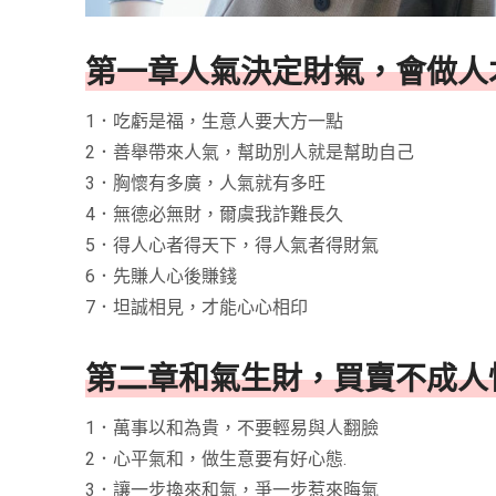
第一章人氣決定財氣，會做人
1．吃虧是福，生意人要大方一點
2．善舉帶來人氣，幫助別人就是幫助自己
3．胸懷有多廣，人氣就有多旺
4．無德必無財，爾虞我詐難長久
5．得人心者得天下，得人氣者得財氣
6．先賺人心後賺錢
7．坦誠相見，才能心心相印
第二章和氣生財，買賣不成人
1．萬事以和為貴，不要輕易與人翻臉
2．心平氣和，做生意要有好心態.
3．讓一步換來和氣，爭一步惹來晦氣