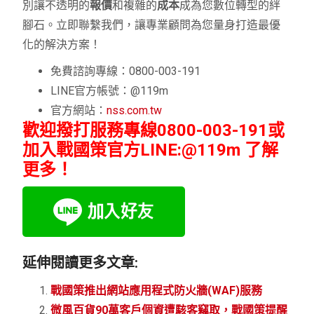
別讓不透明的
報價
和複雜的
成本
成為您數位轉型的絆
腳石。立即聯繫我們，讓專業顧問為您量身打造最優
化的解決方案！
免費諮詢專線：0800-003-191
LINE官方帳號：@119m
官方網站：
nss.com.tw
歡迎撥打服務專線
0800-003-191
或
加入戰國策官方LINE:@119m 了解
更多！
延伸閱讀更多文章:
戰國策推出網站應用程式防火牆(WAF)服務
微風百貨90萬客戶個資遭駭客竊取，戰國策提醒