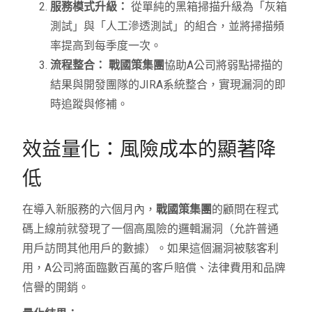
服務模式升級：
從單純的黑箱掃描升級為「灰箱
測試」與「人工滲透測試」的組合，並將掃描頻
率提高到每季度一次。
流程整合：
戰國策集團
協助A公司將弱點掃描的
結果與開發團隊的JIRA系統整合，實現漏洞的即
時追蹤與修補。
效益量化：風險成本的顯著降
低
在導入新服務的六個月內，
戰國策集團
的顧問在程式
碼上線前就發現了一個高風險的邏輯漏洞（允許普通
用戶訪問其他用戶的數據）。如果這個漏洞被駭客利
用，A公司將面臨數百萬的客戶賠償、法律費用和品牌
信譽的開銷。