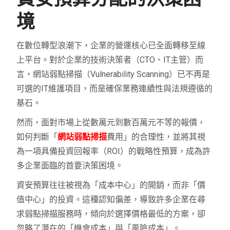
境
在數位轉型浪潮下，企業的營運核心已全面轉移至線
上平台。對於企業的技術決策者（CTO、IT主管）而
言，網站弱點掃描（Vulnerability Scanning）已不再是
可選的IT維護項目，而是確保業務連續性與法規遵循的
基石。
然而，面對市場上從數萬元到數百萬元不等的報價，
如何判斷「
網站弱點掃描
費用」的合理性，並將其視
為一項具備投資回報率（ROI）的戰略性預算，成為許
多企業面臨的首要決策困境。
資安預算往往被視為「成本中心」的開銷，而非「價
值中心」的投資。這種認知偏差，導致許多企業在尋
求弱點掃描服務時，傾向於選擇價格最低的方案，卻
忽略了潛在的「機會成本」與「風險成本」。