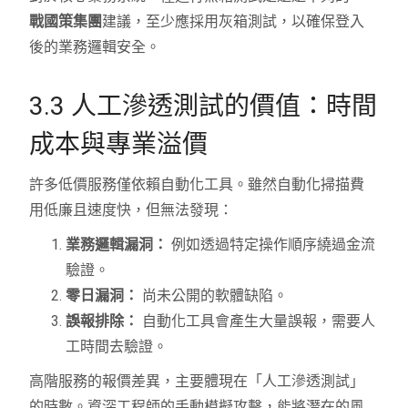
戰國策集團
建議，至少應採用灰箱測試，以確保登入
後的業務邏輯安全。
3.3 人工滲透測試的價值：時間
成本與專業溢價
許多低價服務僅依賴自動化工具。雖然自動化掃描費
用低廉且速度快，但無法發現：
業務邏輯漏洞：
例如透過特定操作順序繞過金流
驗證。
零日漏洞：
尚未公開的軟體缺陷。
誤報排除：
自動化工具會產生大量誤報，需要人
工時間去驗證。
高階服務的報價差異，主要體現在「人工滲透測試」
的時數。資深工程師的手動模擬攻擊，能將潛在的風