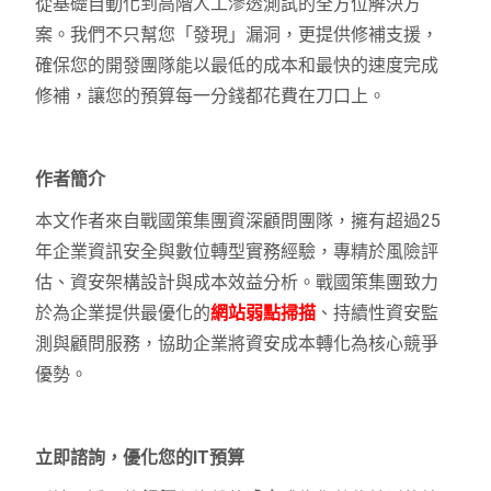
從基礎自動化到高階人工滲透測試的全方位解決方
案。我們不只幫您「發現」漏洞，更提供修補支援，
確保您的開發團隊能以最低的成本和最快的速度完成
修補，讓您的預算每一分錢都花費在刀口上。
作者簡介
本文作者來自
戰國策集團
資深顧問團隊，擁有超過25
年企業資訊安全與數位轉型實務經驗，專精於風險評
估、資安架構設計與成本效益分析。
戰國策集團
致力
於為企業提供最優化的
網站弱點掃描
、持續性資安監
測與顧問服務，協助企業將資安成本轉化為核心競爭
優勢。
立即諮詢，優化您的IT預算