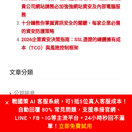
貴公司網站請務必加強強網站資安及內部電腦服
務
十分鐘教你掌握資訊安全的關鍵，每家企業必備
的資安防護策略
2026企業資安決策指南：SSL憑證的總體擁有成
本（TCO）與風險控制框架
文章分類
公司訊息
戰國策 AI 客服系統，可1抵5位真人客服成本！
網域名稱
自動回覆 80% 常見問題，支援串接官網、
主機服務
LINE、FB、IG等主流平台。24小時秒回不漏
單！
立即免費試用
GPU主機