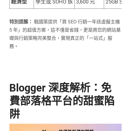
經濟型
學生或 SOHO 族
3,600 元
25GB SSD
商務型
公司行號網站
5,400 元
50GB SSD
特別提醒：
戰國策提供「買 SEO 行銷一年送虛擬主機
旗艦型
大型流量網站
26,500 元
100GB SS
5 年」的超值方案，這不僅是省錢，更是將您的網站基
礎與行銷策略完美整合，實現真正的「一站式」服
務。
Blogger 深度解析：免
費部落格平台的甜蜜陷
阱