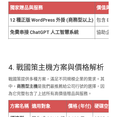
獨家贈品與服務
價值與優
12 種正版 WordPress 外掛 (商務型以上)
包含 Ele
免費串接 ChatGPT 人工智慧系統
協助企業
免費 SEO 外掛及基本設定
價值 1 
網路行銷整合服務
提供 S
4. 戰國策主機方案與價格解析
AI 服務整合
包含 A
戰國策提供多種方案，滿足不同規模企業的需求。其
中，
商務型主機
是我們最推薦給公司行號的選擇，因
為它完整包含了上述所有高價值贈品與服務。
方案名稱
適用對象
價格 (年付)
硬碟空間