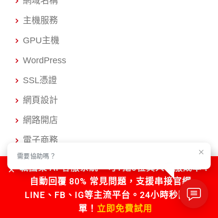
網域名稱
主機服務
GPU主機
WordPress
SSL憑證
網頁設計
網路開店
電子商務
需要協助嗎？
APP開發
戰國策 AI 客服系統，可1抵5位真人客服成本！
網路行銷
自動回覆 80% 常見問題，支援串接官網、
LINE、FB、IG等主流平台。24小時秒回不漏
經銷專區
單！
立即免費試用