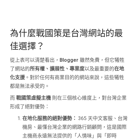
功能擴展性
無限 (支援數萬種 WordPress 外掛)
網站所有權
完全擁有 (可隨時遷移)
為什麼戰國策是台灣網站的最
價格/續約價
年付 3,600 元起，價格透明
佳選擇？
免費贈品價值
高 (價值 3 萬元正版外掛、ChatGPT 
從上表可以清楚看出，
Blogger
雖然免費，但它犧牲
了網站的
所有權、擴展性、專業度
以及最重要的
在地
行銷整合服務
完整 (SEO 顧問、AI 服務、網路行銷)
化支援
。對於任何有商業目的的網站來說，這些犧牲
都是無法承受的。
而
戰國策虛擬主機
則在三個核心維度上，對台灣企業
形成了絕對優勢：
在地化服務的絕對優勢：
365 天中文客服、台灣
機房、最懂台灣企業的網路行銷顧問，這是國際
主機商永遠無法提供的「人情味」與「即時