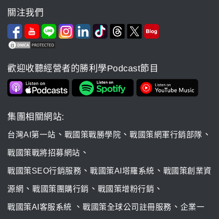
關注我們
歡迎收聽經營者的勝利學Podcast節目
集團相關網站:
、
、
、
台灣AI第一站
戰國策戰勝學院
戰國策網軍行銷部隊
、
戰國策戰將招募網站
、
、
戰國策SEO行銷服務
戰國策AI塔羅系統
戰國策創業資
、
、
、
源網
戰國策團購行銷
戰國策增粉行銷
、
、
戰國策AI客服系統
戰國策全球公司註冊服務
企業一