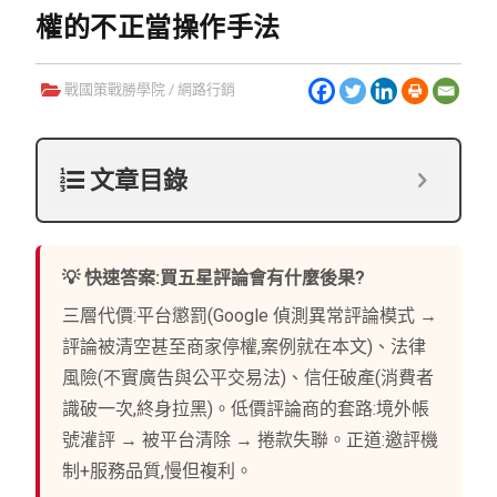
權的不正當操作手法
戰國策戰勝學院
/
網路行銷
文章目錄
💡 快速答案:買五星評論會有什麼後果?
三層代價:平台懲罰(Google 偵測異常評論模式 →
評論被清空甚至商家停權,案例就在本文)、法律
風險(不實廣告與公平交易法)、信任破產(消費者
識破一次,終身拉黑)。低價評論商的套路:境外帳
號灌評 → 被平台清除 → 捲款失聯。正道:邀評機
制+服務品質,慢但複利。