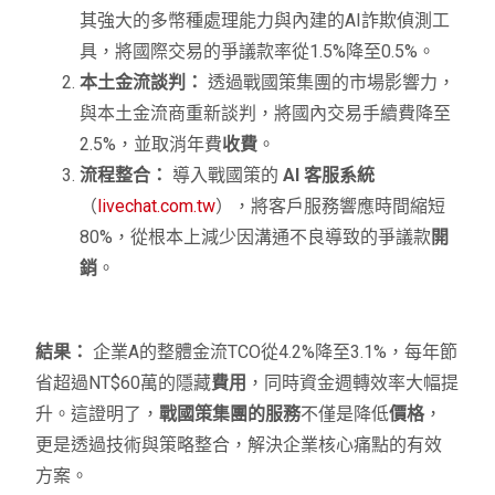
其強大的多幣種處理能力與內建的AI詐欺偵測工
具，將國際交易的爭議款率從1.5%降至0.5%。
本土金流談判：
透過戰國策集團的市場影響力，
與本土金流商重新談判，將國內交易手續費降至
2.5%，並取消年費
收費
。
流程整合：
導入戰國策的
AI 客服系統
（
livechat.com.tw
），將客戶服務響應時間縮短
80%，從根本上減少因溝通不良導致的爭議款
開
銷
。
結果：
企業A的整體金流TCO從4.2%降至3.1%，每年節
省超過NT$60萬的隱藏
費用
，同時資金週轉效率大幅提
升。這證明了，
戰國策集團的服務
不僅是降低
價格
，
更是透過技術與策略整合，解決企業核心痛點的有效
方案。