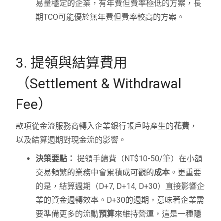
易量穩定的企業，有年費但費率極低的方案，長
期TCO可能優於無年費但費率較高的方案。
3. 提領與結算費用
（Settlement & Withdrawal
Fee）
款項從金流服務商轉入企業銀行帳戶時產生的
花費
，
以及結算週期對現金流的影響。
決策要點：
提領手續費（NT$10-50/筆）在小額
交易頻繁的業務中會累積成可觀的
成本
。更重要
的是，結算週期（D+7, D+14, D+30）直接影響企
業的資金週轉效率。D+30的週期，意味著企業需
要準備更多的流動
預算
來維持營運，這是一種隱