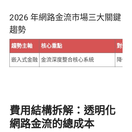
2026 年網路金流市場三大關鍵
趨勢
趨勢主軸
核心重點
對企
嵌入式金融
金流深度整合核心系統
降低
法規與資安
PCI DSS、AML、KYC 要求提升
降低
AI 風控
即時詐欺偵測與風險評估
提升
費用結構拆解：透明化
網路金流的總成本