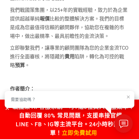
我們戰國策集團，以25+年的實戰經驗，致力於為企業
提供超越單純
報價
比較的整體解決方案。我們的目標
是成為您最值得信賴的顧問夥伴，協助您在複雜的市
場中，做出最精準、最具前瞻性的金流決策。
立即聯繫我們，讓專業的顧問團隊為您的企業金流TCO
進行全面審核，將隱藏的
費用
陷阱，轉化為可控的戰
略
預算
。
作者簡介：
需要協助嗎？
本文作者來自
戰國策集團
顧問團隊，擁有超過二十五
戰國策 AI 客服系統，可1抵5位真人客服成本！
年企業數位轉型與IT策略規劃經驗，專精於網路金流、
自動回覆 80% 常見問題，支援串接官網、
雲端架構與資安風險控制。戰國策集團致力於提供企
LINE、FB、IG等主流平台。24小時秒回不漏
業全方位的數位解決方案，協助客戶優化營運
成本
、
單！
立即免費試用
提升市場競爭力。