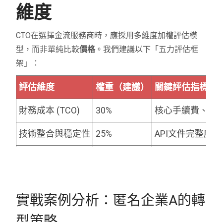
維度
CTO在選擇金流服務商時，應採用多維度加權評估模
型，而非單純比較
價格
。我們建議以下「五力評估框
架」：
評估維度
權重（建議）
關鍵評估指標
財務成本 (TCO)
30%
核心手續費、年
技術整合與穩定性
25%
API文件完整度、
資金流動性
20%
結算週期（D+
風險管理能力
15%
AI詐欺偵測能力
實戰案例分析：匿名企業A的轉
客戶與技術支援
10%
24/7技術支援
型策略