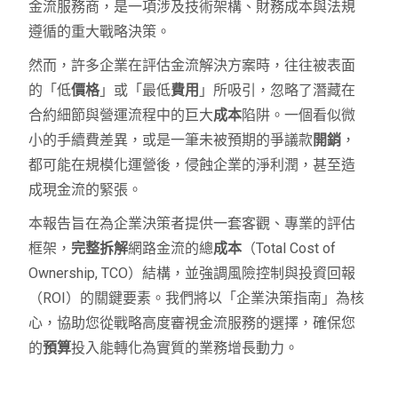
金流服務商，是一項涉及技術架構、財務成本與法規
遵循的重大戰略決策。
然而，許多企業在評估金流解決方案時，往往被表面
的「低
價格
」或「最低
費用
」所吸引，忽略了潛藏在
合約細節與營運流程中的巨大
成本
陷阱。一個看似微
小的手續費差異，或是一筆未被預期的爭議款
開銷
，
都可能在規模化運營後，侵蝕企業的淨利潤，甚至造
成現金流的緊張。
本報告旨在為企業決策者提供一套客觀、專業的評估
框架，
完整拆解
網路金流的總
成本
（Total Cost of
Ownership, TCO）結構，並強調風險控制與投資回報
（ROI）的關鍵要素。我們將以「企業決策指南」為核
心，協助您從戰略高度審視金流服務的選擇，確保您
的
預算
投入能轉化為實質的業務增長動力。