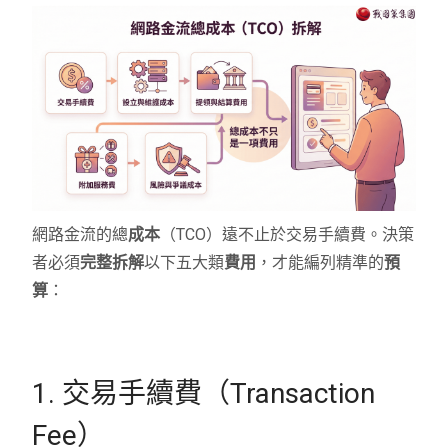
網路金流的總
成本
（TCO）遠不止於交易手續費。決策
者必須
完整拆解
以下五大類
費用
，才能編列精準的
預
算
：
1. 交易手續費（Transaction
Fee）