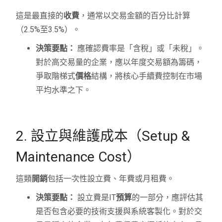
這是最直接的
收費
，通常以交易金額的百分比計算
（2.5%至3.5%）。
決策要點：
應確認費率是「含稅」或「未稅」。
對於高交易量的企業，應以年度交易額為籌碼，
爭取階梯式
價格
結構，將核心手續費控制在市場
平均水準之下。
2. 設立與維護成本（Setup &
Maintenance Cost）
這類
開銷
包括一次性設立費、年費或月租費。
決策要點：
設立費是IT
預算
的一部分，應評估其
是否包含必要的技術支援與系統客製化。對於交