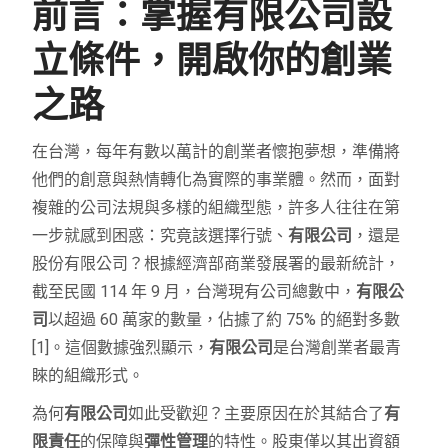
前言：掌握有限公司設
立條件，開啟你的創業
之路
在台灣，每年有數以萬計的創業者懷抱夢想，準備將
他們的創意與熱情轉化為實際的事業體。然而，面對
複雜的公司法規與多樣的組織型態，許多人往往在第
一步就感到困惑：究竟該選擇行號、
有限公司
，還是
股份有限公司？根據經濟部商業發展署的最新統計，
截至民國 114 年 9 月，台灣現有公司總數中，
有限公
司
以超過 60 萬家的數量，佔據了約 75% 的絕對多數
[1]。這個數據強烈顯示，
有限公司
是台灣創業者最青
睞的組織形式。
為何
有限公司
如此受歡迎？主要原因在於其結合了
有
限責任
的保障與
彈性管理
的特性。股東僅以其出資額