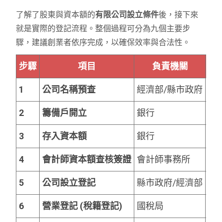
了解了股東與資本額的
有限公司設立條件
後，接下來
就是實際的登記流程。整個過程可分為九個主要步
驟，建議創業者依序完成，以確保效率與合法性。
步驟
項目
負責機關
預
1
公司名稱預查
經濟部/縣市政府
1-
2
籌備戶開立
銀行
1-
3
存入資本額
銀行
立
4
會計師資本額查核簽證
會計師事務所
3-
5
公司設立登記
縣市政府/經濟部
5-
6
營業登記 (稅籍登記)
國稅局
3-