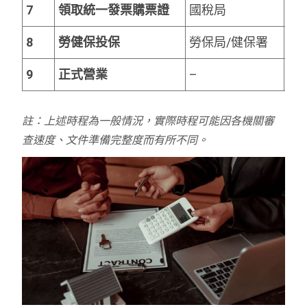
7
領取統一發票購票證
國稅局
1-
8
勞健保投保
勞保局/健保署
立
9
正式營業
–
–
註：上述時程為一般情況，實際時程可能因各機關審
查速度、文件準備完整度而有所不同。