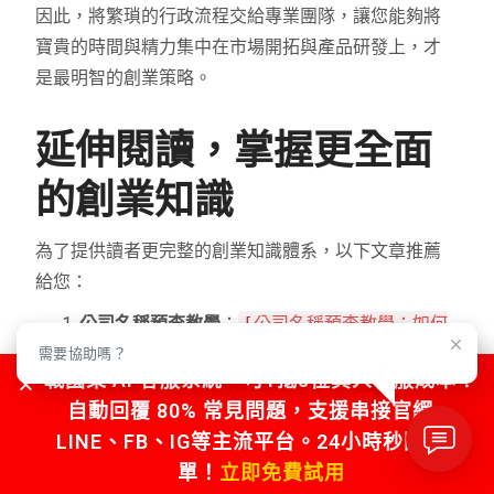
因此，將繁瑣的行政流程交給專業團隊，讓您能夠將
寶貴的時間與精力集中在市場開拓與產品研發上，才
是最明智的創業策略。
延伸閱讀，掌握更全面
的創業知識
為了提供讀者更完整的創業知識體系，以下文章推薦
給您：
公司名稱預查教學
：
[
公司名稱預查教學：如何
快速通過核准？
]
需要協助嗎？
戰國策 AI 客服系統，可1抵5位真人客服成本！
營業登記與稅務介紹
：
[
營業登記與稅務介紹：
自動回覆 80% 常見問題，支援串接官網、
新手必知的公司報稅流程
]
LINE、FB、IG等主流平台。24小時秒回不漏
會計師資本額簽證流程
：
[
會計師資本額簽證流
單！
立即免費試用
程：資金證明與驗資的完整步驟
]