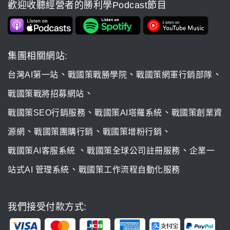
歡迎收聽經營者的勝利學Podcast節目
集團相關網站:
、
、
、
台灣AI第一站
戰國策戰勝學院
戰國策網軍行銷部隊
、
戰國策戰將招募網站
、
、
戰國策SEO行銷服務
戰國策AI塔羅系統
戰國策創業資
、
、
、
源網
戰國策團購行銷
戰國策增粉行銷
、
、
戰國策AI客服系統
戰國策全球公司註冊服務
企業一
、
站式AI 管理系統
戰國策工作流程自動化服務
我們接受付款方式: