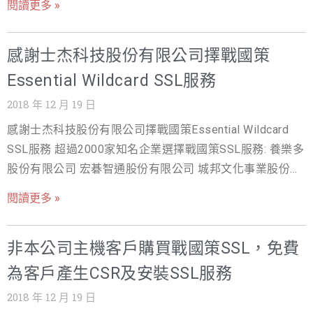
閱讀更多 »
間逐家比價，不如選擇價格透明、又提供代客安裝與價差
證，網站才能啟用 HTTPS 安全連線。 延伸閱讀：SSL 是
司網站資安一次購足，購買戰國策SSL結帳輸入優惠卷代碼
保障的服務商，省錢也省心。想直接比較各方案費用，可
什麼？完整指南｜SSL 憑證費用比較｜SSL 憑證種類怎麼
可享50%折扣，請立即上網訂
參考 SSL 憑證費用比較；不確定規格怎麼選，也可先看
感謝士杰科技股份有限公司擇戰國策
選｜免費 SSL 申請
購 https://www.nss.com.tw/e-commerce/ssl/ (現在加入
SSL 憑證種類與選型比較。 了解方案或索取報價，請見 戰
戰國策會員就送300元購物金) 若您有任何問題，歡迎您洽
Essential Wildcard SSL服務
國策 SSL 憑證服務，或致電免付費專線 0800-003-19
詢戰國策24小時客服中心：7728-6078（手機直撥請加
2018 年 12 月 19 日
02） 如果您有任何問題 歡迎諮詢戰國策365天全年無休的
感謝士杰科技股份有限公司擇戰國策Essential Wildcard
客服中心 加入官方LINE:@119m 免付費客服專線 0800-
SSL服務 超過2000家知名企業選擇戰國策SSL服務: 養樂多
003-191 關於 SSL 憑證，你還需要知道 SSL 會影響 SEO
股份有限公司 宏碁智通股份有限公司 城邦文化事業股份有
嗎？會。Google 自 2014 年起將 HTTPS 納入排名訊號，
限公司 信義房屋日本分公司 信義房屋仲介股份有限公司學
未安裝 SSL 的網站不僅被標示「不安全」、提高跳出率，
閱讀更多 »
習網 理想大地股份有限公司 士林紙業股份有限公司 中美生
也較難在搜尋結果取得好名次。安裝 SSL 是 SEO 的基本門
技醫藥股份有限公司 空中美語文教事業股份有限公司 中華
檻，也是建立使用者信任的第一步。 延伸閱讀：SSL 是什
非本公司主機客戶購買戰國策SSL，免費
徵信所企業股份有限公司 愛上新鮮股份有限公司 御豹企業
麼？完整指南｜SSL 憑證費用比較｜SSL 憑證種類怎麼選
股份有限公司 晶化生技醫藥股份有限公司 港都春天有限公
為客戶產生CSR及安裝SSL服務
｜免費 SSL 申請
司 社團法人台灣虛擬及擴增實境產業協會 福有旅行社有限
2018 年 12 月 19 日
公司 威翔航空科技股份有限公司 兆銀資訊系統股份有限公