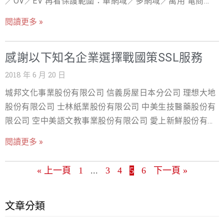
／OV／EV 再看保護範圍：單網域／多網域／萬用 電商金
網、EV 則適合金流與電商。另依保護範圍還有單網域、多
流建議 OV 或 EV DV、OV、EV 三種 SSL 憑證比較 等級 驗
網域與萬用（Wildcard）憑證可選。 延伸閱讀：SSL 是什
閱讀更多 »
證內容 適用 簽發 DV 僅驗證網域擁有權 個人／部落格 數
麼？完整指南｜SSL 憑證費用比較｜SSL 憑證種類怎麼選
分鐘 OV 網域＋公司登記 企業官網 1～3 天 EV 最嚴格法律
｜免費 SSL 申請
感謝以下知名企業選擇戰國策SSL服務
實體查核 金流／電商 數天 延伸閱讀：SSL 是什麼？完整指
南｜SSL 憑證費用比較｜DV／OV／EV 憑證怎麼選｜免費
2018 年 6 月 20 日
SSL 申請
城邦文化事業股份有限公司 信義房屋日本分公司 理想大地
股份有限公司 士林紙業股份有限公司 中美生技醫藥股份有
限公司 空中美語文教事業股份有限公司 愛上新鮮股份有限
公司 戰國策SSL的三大服務優勢: 1.免費試用90天，免費提
閱讀更多 »
供網站安裝SSL服務 2.365天24小時全年無休服務 3.買2年
SSL贈送五大好禮 為貴公司網站資安一次購足，購買戰國
« 上一頁
1
...
3
4
5
6
下一頁 »
策SSL結帳輸入優惠卷代碼<2018-fbssl>可享50%折扣，請
立即上網訂購 https://www.nss.com.tw (現在加入戰國策會
員就送300元購物金) 若您有任何問題，歡迎您洽詢戰國策
文章分類
24小時客服中心：4499-319（手機直撥請加02） 關於