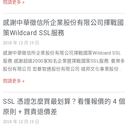
閱讀更多 »
是建立使用者信任的第一步。 延伸閱讀：SSL 是什麼？完
整指南｜SSL 憑證費用比較｜SSL 憑證種類怎麼選｜免費
感謝中華徵信所企業股份有限公司擇戰國
SSL 申請
策Wildcard SSL服務
2018 年 12 月 19 日
感謝中華徵信所企業股份有限公司擇戰國策Wildcard SSL
服務 感謝超過2000家知名企業選擇戰國策SSL服務: 養樂多
股份有限公司 宏碁智通股份有限公司 城邦文化事業股份有
限公司 信義房屋日本分公司 信義房屋仲介股份有限公司學
閱讀更多 »
習網(sinyinews.com.tw) 理想大地股份有限公司 士林紙業
股份有限公司 中美生技醫藥股份有限公司 空中美語文教事
SSL 憑證怎麼買最划算？看懂報價的 4 個
業股份有限公司 中華徵信所企業股份有限公司 愛上新鮮股
份有限公司 御豹企業股份有限公司 晶化生技醫藥股份有限
原則 + 買貴退價差
公司 港都春天有限公司 社團法人台灣虛擬及擴增實境產業
2018 年 12 月 19 日
協會 福有旅行社有限公司 威翔航空科技股份有限公司 選擇