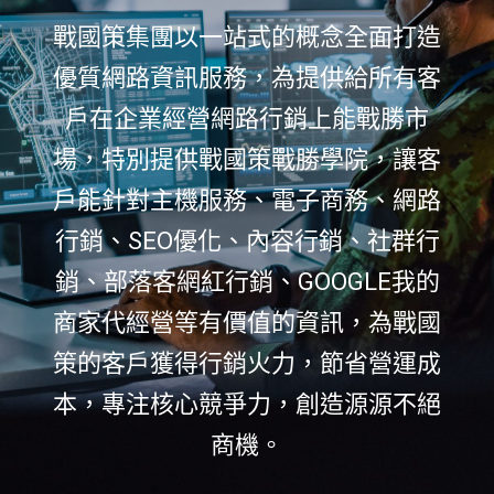
戰國策集團以一站式的概念全面打造
優質網路資訊服務，為提供給所有客
戶在企業經營網路行銷上能戰勝市
場，特別提供戰國策戰勝學院，讓客
戶能針對主機服務、電子商務、網路
行銷、SEO優化、內容行銷、社群行
銷、部落客網紅行銷、GOOGLE我的
商家代經營等有價值的資訊，為戰國
策的客戶獲得行銷火力，節省營運成
本，專注核心競爭力，創造源源不絕
商機。