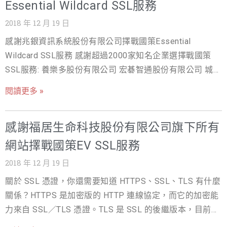
Essential Wildcard SSL服務
搭配優惠方案，可壓低平均年費。 選有「買貴退價差」保
｜免費 SSL 申請
障的服務商：有價差保障，就算之後看到更低價也不吃
2018 年 12 月 19 日
虧。 ｜原廠官網 vs 代理商，差在哪？ 很多人以為跟原廠
感謝兆銀資訊系統股份有限公司擇戰國策Essential
買最保險，其實透過可靠的代理商採購，通常價格更好、
Wildcard SSL服務 感謝超過2000家知名企業選擇戰國策
服務也更完整： 比較項目 原廠官網 代理商（如戰國策）
SSL服務: 養樂多股份有限公司 宏碁智通股份有限公司 城邦
價格 多為公告定價 常有量大優惠，較具競爭力 語言與客服
文化事業股份有限公司 信義房屋日本分公司 信義房屋仲介
閱讀更多 »
多為英文介面與客服 中文客服，溝通無障礙 安裝協助 多需
股份有限公司學習網(sinyinews.com.tw) 理想大地股份有限
自行安裝設定 提供免費代客安裝 付款方式 多以外幣信用卡
公司 士林紙業股份有限公司 中美生技醫藥股份有限公司 空
支援台幣多元付款、可開發票 ｜戰國策「買貴退價差」怎
感謝福居生命科技股份有限公司旗下所有
中美語文教事業股份有限公司 中華徵信所企業股份有限公
麼運作 為了讓客戶買得安心，戰國策提供買貴退價差保
司 愛上新鮮股份有限公司 御豹企業股份有限公司 晶化生技
網站擇戰國策EV SSL服務
障：在符合條件的情況下，若買到比同規格更高的價格，
醫藥股份有限公司 港都春天有限公司 社團法人台灣虛擬及
2018 年 12 月 19 日
可依政策申請退還價差。搭配免費代客安裝與 24 小時中文
擴增實境產業協會 福有旅行社有限公司 威翔航空科技股份
客服，等於把「怕買貴」和「怕不會裝」兩個顧慮一次解
關於 SSL 憑證，你還需要知道 HTTPS、SSL、TLS 有什麼
有限公司 兆銀資訊系統股份有限公司 選擇戰國策SSL的三
決。詳細適用條件與辦法，請以 買貴退價差政策說明 頁公
關係？HTTPS 是加密版的 HTTP 連線協定，而它的加密能
大服務優勢: 1.買2年SSL贈送六大好禮 2.免費試用90天，免
告為準。 ｜結語 買 SSL 憑證想划算，順序是「先選對規
力來自 SSL／TLS 憑證。TLS 是 SSL 的後繼版本，目前所
費提供安裝SSL服務 3.非本公司主機客戶買SSL，若貴站主
格、再比對通路、最後確認有沒有價差保障」。與其花時
有「SSL 憑證」實際上都以 TLS 技術運作。裝了 SSL 憑
機商無法安裝SSL本公司將免費贈送虛擬主機一年 為貴公