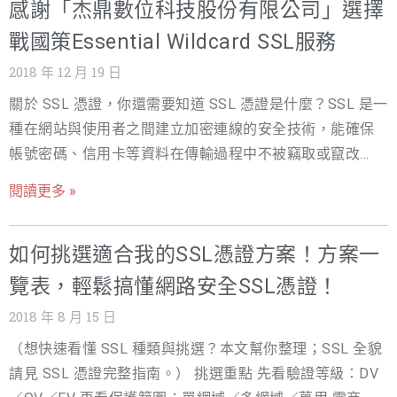
感謝「杰鼎數位科技股份有限公司」選擇
企業股份有限公司 愛上新鮮股份有限公司 御豹企業股份有
限公司 晶化生技醫藥股份有限公司 港都春天有限公司 社團
戰國策Essential Wildcard SSL服務
法人台灣虛擬及擴增實境產業協會 福有旅行社有限公司 威
2018 年 12 月 19 日
翔航空科技股份有限公司 兆銀資訊系統股份有限公司 福居
關於 SSL 憑證，你還需要知道 SSL 憑證是什麼？SSL 是一
生命科技股份有限公司 新皮屋國際有限公司 士杰科技股份
種在網站與使用者之間建立加密連線的安全技術，能確保
有限公司 梯二梯雲端科技 選擇戰國策SSL的三大服務優勢:
帳號密碼、信用卡等資料在傳輸過程中不被竊取或竄改。
1.買2年SSL贈送六大好禮 2.免費試用90天及提供安裝SSL
瀏覽器會將未安裝 SSL 的網站標示為「不安全」，SSL 已
服務 3.非本公司主機客戶買SSL，若貴站主機商無法安裝
閱讀更多 »
是每個網站的基本配備。 延伸閱讀：SSL 是什麼？完整指
SSL本公司將免費贈送虛擬主機一年 為貴公司網站資安一
南｜SSL 憑證費用比較｜SSL 憑證種類怎麼選｜免費 SSL
次購足，購買戰國策SSL結帳輸入優惠卷代碼可享50%折
如何挑選適合我的SSL憑證方案！方案一
申請
扣，請立即上網訂購 https://s9s.com/ssl/ (現在加入戰國
策會員就送300元購物金) 若您有任何問題，歡迎您洽詢戰
覽表，輕鬆搞懂網路安全SSL憑證！
國策24小時客服中心：4499-319（手機直撥請加02） 關
2018 年 8 月 15 日
於 SSL 憑證，你還需要知道 SSL 憑證有哪些種類？依驗證
（想快速看懂 SSL 種類與挑選？本文幫你整理；SSL 全貌
強度可分為 DV（網域驗證）、OV（組織驗證）、EV（延
請見 SSL 憑證完整指南。） 挑選重點 先看驗證等級：DV
伸驗證）三種：DV 適合個人或部落格、OV 適合企業官