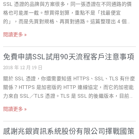
SSL 憑證的品牌與方案很多，同一張憑證在不同通路的價
戰國策SSL的四大服務優勢: 1.買2年SSL贈送六大好禮
格也可能差一截。想買得划算，重點不是「找最便宜
2.365天24小時全年無休服務 3.免費試用90天，免費提供安
的」，而是先買對規格、再買對通路。這篇整理出 4 個採
裝SSL服務 4.非本公司主機客戶買SSL，若貴站主機商無法
購原則，並說明原廠與代理商的差異，最後介紹戰國策的
安裝SSL本公司將免費贈送虛擬主機一年 為貴公司網站資
閱讀更多 »
「買貴退價差」保障，讓你買 SSL 不吃虧。想先了解憑證
安一次購足，購買戰國策SSL結帳輸入優惠卷代碼可享50%
種類，可參考 SSL 憑證完整指南。 ｜買 SSL 前，先確認
折扣，請立即上網訂購 https://www.nss.com.tw/e-
免費申請SSL試用90天流程客戶注意事項
你真正需要的規格 買太高的規格是最常見的浪費。動手比
commerce/ssl/ (現在加入戰國策會員就送300元購物金)
價前，先回答這幾個問題： 要保護幾個網域？單一網域選
若您有任何問題，歡迎您洽詢戰國策24小時客服中心：
2018 年 12 月 19 日
單域名憑證即可；子網域多就考慮萬用型（Wildcard）；多
4499-319（手機直撥請加02） 延伸閱讀我司相關服務 主
關於 SSL 憑證，你還需要知道 HTTPS、SSL、TLS 有什麼
個主網域則看多網域（UCC）。 需要公司驗證嗎？個人網
機服務介紹 SSL安全性憑證服務介紹 促銷專區服務介紹 關
關係？HTTPS 是加密版的 HTTP 連線協定，而它的加密能
站、部落格用 DV 就夠；電商、金流、會員制才需要 OV／
於 SSL 憑證，你還需要知道 HTTPS、SSL、TLS 有什麼關
力來自 SSL／TLS 憑證。TLS 是 SSL 的後繼版本，目前所
EV。 會用幾年？若打算長期經營，一次簽多年通常比逐年
係？HTTPS 是加密版的 HTTP 連線協定，而它的加密能力
有「SSL 憑證」實際上都以 TLS 技術運作。裝了 SSL 憑
買更省。 ｜聰明採購 4 原則 確認需求，不買過頭：先定義
閱讀更多 »
來自 SSL／TLS 憑證。TLS 是 SSL 的後繼版本，目前所有
證，網站才能啟用 HTTPS 安全連線。 延伸閱讀：SSL 是
驗證等級與保護範圍，避免買到用不到的高規格。 比較原
「SSL 憑證」實際上都以 TLS 技術運作。裝了 SSL 憑證，
什麼？完整指南｜SSL 憑證費用比較｜SSL 憑證種類怎麼
廠與代理商報價：同一張品牌憑證，代理商往往比原廠官
網站才能啟用 HTTPS 安全連線。 延伸閱讀：SSL 是什
感謝兆銀資訊系統股份有限公司擇戰國策
選｜免費 SSL 申請
網更有價格優勢。 善用多年約與續約折扣：一次簽多年或
麼？完整指南｜SSL 憑證費用比較｜SSL 憑證種類怎麼選