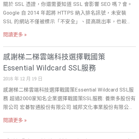
關於 SSL 憑證，你還需要知道 SSL 會影響 SEO 嗎？會。
司 福居生命科技股份有限公司 新皮屋國際有限公司 士杰科
Google 自 2014 年起將 HTTPS 納入排名訊號，未安裝
技股份有限公司 選擇戰國策SSL的三大服務優勢: 1.買2年
SSL 的網站不僅被標示「不安全」、提高跳出率，也較難
SSL贈送六大好禮 2.免費試用90天，免費提供安裝SSL服務
在搜尋結果取得好名次。安裝 SSL 是 SEO 的基本門檻，也
3.非本公司主機客戶買SSL，若貴站主機商無法安裝SSL本
閱讀更多 »
是建立使用者信任的第一步。 延伸閱讀：SSL 是什麼？完
公司將免費贈送虛擬主機一年 為貴公司網站資安一次購
整指南｜SSL 憑證費用比較｜SSL 憑證種類怎麼選｜免費
足，購買戰國策SSL結帳輸入優惠卷代碼可享50%折扣，請
感謝梯二梯雲端科技選擇戰國策
SSL 申請
立即上網訂購 https://s9s.com/ssl/ (現在加入戰國策會員
就送300元購物金) 若您有任何問題，歡迎您洽詢戰國策24
Essential Wildcard SSL服務
小時客服中心：4499-319（手機直撥請加02） 關於 SSL
2018 年 12 月 19 日
憑證，你還需要知道 網站為什麼一定要裝 SSL？安裝 SSL
感謝梯二梯雲端科技選擇戰國策Essential Wildcard SSL服
憑證後，網址會從 http 變成 https 並出現鎖頭圖示，不僅
務 超過2000家知名企業選擇戰國策SSL服務: 養樂多股份有
保護使用者資料，也能提升網站可信度與 Google 搜尋排
限公司 宏碁智通股份有限公司 城邦文化事業股份有限公司
名。Google 已明確將 HTTPS 列為排名因素，未加密的網
信義房屋日本分公司 信義房屋仲介股份有限公司學習網 理
站在搜尋結果中會逐漸失去競爭力。 延伸閱讀：SSL 是什
閱讀更多 »
想大地股份有限公司 士林紙業股份有限公司 中美生技醫藥
麼？完整指南｜SSL 憑證費用比較｜SSL 憑證種類怎麼選
股份有限公司 空中美語文教事業股份有限公司 中華徵信所
｜免費 SSL 申請