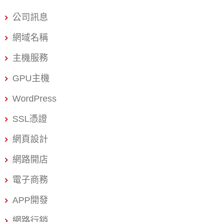
SSL 憑證，你還需要知道 網站為什麼一定要裝 SSL？安裝
公司訊息
SSL 憑證後，網址會從 http 變成 https 並出現鎖頭圖示，
不僅保護使用者資料，也能提升網站可信度與 Google 搜尋
網域名稱
排名。Google 已明確將 HTTPS 列為排名因素，未加密的
主機服務
網站在搜尋結果中會逐漸失去競爭力。 延伸閱讀：SSL 是
什麼？完整指南｜SSL 憑證費用比較｜SSL 憑證種類怎麼
GPU主機
選｜免費 SSL 申請
WordPress
SSL憑證
網頁設計
網路開店
電子商務
APP開發
網路行銷