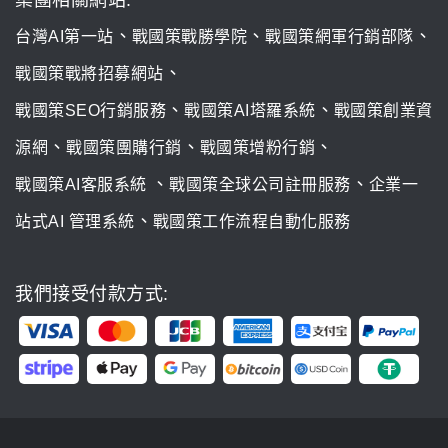
集團相關網站:
、
、
、
台灣AI第一站
戰國策戰勝學院
戰國策網軍行銷部隊
、
戰國策戰將招募網站
、
、
戰國策SEO行銷服務
戰國策AI塔羅系統
戰國策創業資
、
、
、
源網
戰國策團購行銷
戰國策增粉行銷
、
、
戰國策AI客服系統
戰國策全球公司註冊服務
企業一
、
站式AI 管理系統
戰國策工作流程自動化服務
我們接受付款方式: