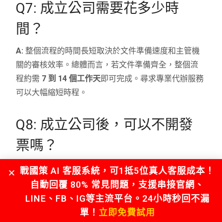
Q7: 成立公司需要花多少時
間？
A:
整個流程的時間長短取決於文件準備速度和主管機
關的審核效率。總體而言，若文件準備齊全，整個流
程約需
7 到 14 個工作天
即可完成。尋求專業代辦服務
可以大幅縮短時程。
Q8: 成立公司後，可以不開發
票嗎？
A:
原則上不行。公司設立後，除非符合「免用統一發
戰國策 AI 客服系統，可1抵5位真人客服成本！
票」的特定條件（如小規模營業人），否則必須依法
自動回覆 80% 常見問題，支援串接官網、
開立統一發票。這是公司組織與行號在稅務上最大的
LINE、FB、IG等主流平台。24小時秒回不漏
差異之一，也是公司專業形象的體現。
單！
立即免費試用