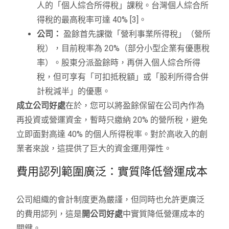
人的「個人綜合所得稅」課稅。台灣個人綜合所
得稅的最高稅率可達 40% [3]。
公司：
盈餘首先課徵「營利事業所得稅」（營所
稅），目前稅率為 20%（部分小型企業有優惠稅
率）。股東分派盈餘時，再併入個人綜合所得
稅，但可享有「可扣抵稅額」或「股利所得合併
計稅減半」的優惠。
成立公司好處
在於，您可以將盈餘保留在公司內作為
再投資或營運資金，暫時只繳納 20% 的營所稅，避免
立即面對高達 40% 的個人所得稅率。對於高收入的創
業者來說，這提供了巨大的資金運用彈性。
費用認列範圍廣泛：實質降低營運成本
公司組織的會計制度更為嚴謹，但同時也允許更廣泛
的費用認列，這是
開公司好處
中實質降低營運成本的
關鍵。