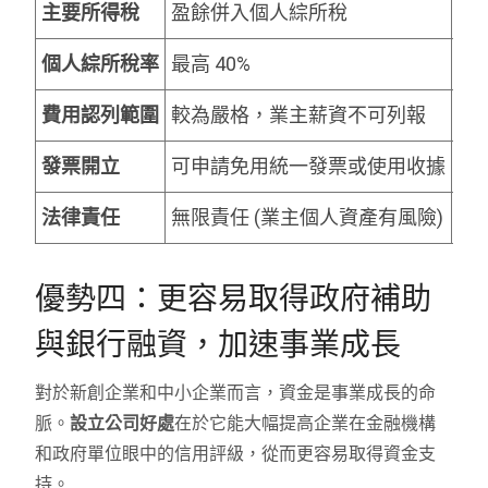
主要所得稅
盈餘併入個人綜所稅
營利
個人綜所稅率
最高 40%
股
費用認列範圍
較為嚴格，業主薪資不可列報
較
發票開立
可申請免用統一發票或使用收據
必
法律責任
無限責任 (業主個人資產有風險)
有
優勢四：更容易取得政府補助
與銀行融資，加速事業成長
對於新創企業和中小企業而言，資金是事業成長的命
脈。
設立公司好處
在於它能大幅提高企業在金融機構
和政府單位眼中的信用評級，從而更容易取得資金支
持。