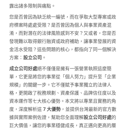
露出諸多限制與痛點。
您是否曾因為缺乏統一編號，而在爭取大型專案或政
府標案時處處受限？是否曾因為個人與事業資產混
淆，而對潛在的法律風險感到不安？又或者，您是否
發現難以取得銀行融資或政府補助，讓事業發展的資
金活水受阻？這些問題的核心，都指向了同一個解決
方案：
設立公司
。
成立公司好處
絕不僅僅是擁有一張營業執照這麼簡
單，它更是將您的事業從「個人努力」提升至「企業
規模」的關鍵一步。它不僅賦予事業獨立的法律人
格，更開啟了稅務規劃、資產保護、品牌信任度以及
資本運作等七大核心優勢。本文將以專業且實務的角
度，深度解析這
7 大優勢
，並提供台灣最新的官方數
據與實際案例佐證，幫助您全面理解
設立公司好處
的
巨大價值，讓您的事業穩健成長，真正邁向更高的層