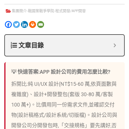
集團簡介-
戰國策戰爭學院
-
程式開發/APP開發
文章目錄
💡 快速答案:APP 設計公司的費用怎麼比較?
拆開比:純 UI/UX 設計(NT$15-60 萬,依頁面數與
複雜度)、設計+開發整包(套版 30-80 萬/客製
100 萬+)。比價用同一份需求文件,並確認交付
物(設計稿格式/設計系統/切版檔)。設計公司與
開發公司分開發包時,「交接規格」要先講好,否