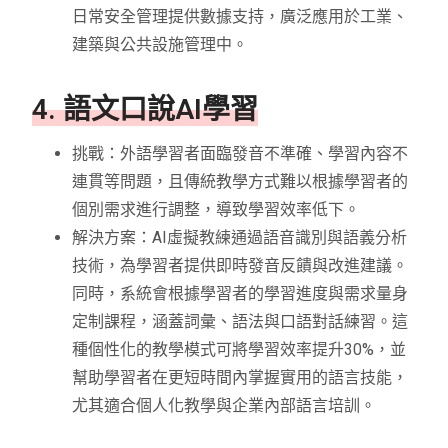
日常安全管理提供數據支持，廣泛應用於工業、
建築與公共設施管理中。
4. 語文口說AI學習
挑戰：外語學習者面臨發音不準確、學習內容不
連貫等問題，且傳統教學方式難以根據學習者的
個別需求進行調整，導致學習效率低下。
解決方案：AI虛擬教練通過語音識別與語義分析
技術，為學習者提供即時發音反饋與改進建議。
同時，系統會根據學習者的學習進度與需求量身
定制課程，涵蓋詞彙、語法與口語對話練習。這
種個性化的教學模式可將學習效率提升30%，並
幫助學習者在更短時間內掌握實用的語言技能，
尤其適合個人化教學與企業內部語言培訓。