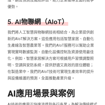
理、銷售預測及風險評估，助力企業獲得全面的競爭
優勢。
5. AI物聯網（AIoT）
我們將人工智慧與物聯網技術相結合，為企業提供創
新的AIoT解決方案。這些應用包括智慧家居、自動化
生產線及智慧農業等。我們的AIoT服務可以幫助企業
實現實時數據監測、自動化設備控制及資源使用最佳
化。例如，智慧家居解決方案可根據用戶習慣調整照
明、空調與安防系統，提供舒適又高效的居住體驗；
在製造業中，我們的AIoT技術可實現生產效率的提升
與設備維護的預測，全面推動產業升級。
AI應用場景與案例
AI技術的應用正快速滲透到各行各業，為解決傳統模式