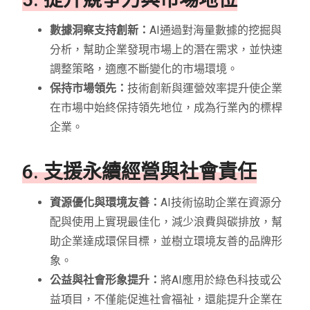
數據洞察支持創新：
AI通過對海量數據的挖掘與
分析，幫助企業發現市場上的潛在需求，並快速
調整策略，適應不斷變化的市場環境。
保持市場領先：
技術創新與運營效率提升使企業
在市場中始終保持領先地位，成為行業內的標桿
企業。
6. 支援永續經營與社會責任
資源優化與環境友善：
AI技術協助企業在資源分
配與使用上實現最佳化，減少浪費與碳排放，幫
助企業達成環保目標，並樹立環境友善的品牌形
象。
公益與社會形象提升：
將AI應用於綠色科技或公
益項目，不僅能促進社會福祉，還能提升企業在