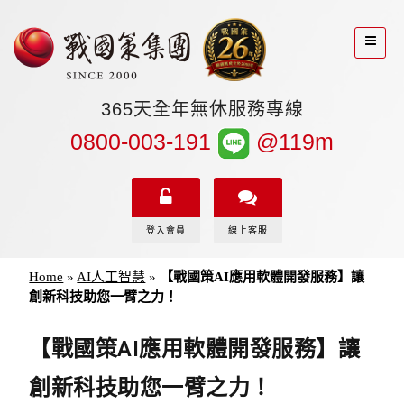
365天全年無休服務專線
0800-003-191
@119m
登入會員
線上客服
Home
»
AI人工智慧
»
【戰國策AI應用軟體開發服務】讓
創新科技助您一臂之力！
【戰國策AI應用軟體開發服務】讓
創新科技助您一臂之力！