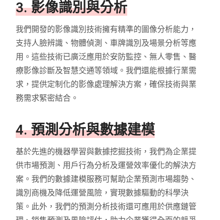
3. 影像識別與分析
我們開發的影像識別技術擁有精準的圖像分析能力，
支持人臉辨識、物體偵測、車牌識別及場景分析等應
用。這些技術已廣泛應用於安防監控、無人零售、醫
療影像診斷及智慧交通等領域。我們還能根據行業需
求，提供定制化的影像處理解決方案，確保技術與業
務需求緊密結合。
4. 預測分析與數據建模
基於先進的機器學習與數據挖掘技術，我們為企業提
供市場預測、用戶行為分析及運營效率優化的解決方
案。我們的數據建模服務可幫助企業預測市場趨勢、
識別商機及降低運營風險，實現數據驅動的科學決
策。此外，我們的預測分析技術還可應用於供應鏈管