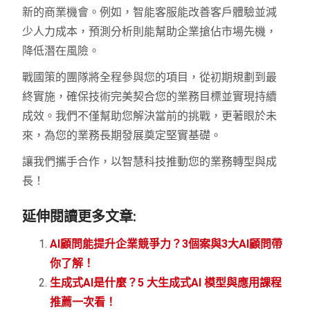
新的商業機會。例如，智能客服能改善客戶體驗並減
少人力成本，預測分析則能幫助企業搶佔市場先機，
降低潛在風險。
戰國策的團隊將全程參與您的項目，從初期規劃到最
終實施，確保技術完美契合您的業務目標並實現持續
成效。我們不僅幫助您解決當前的挑戰，更著眼於未
來，為您的業務長期發展奠定堅實基礎。
讓我們攜手合作，以智慧科技推動您的業務轉型與成
長！
延伸閱讀更多文章:
AI顧問能提升企業競爭力？3個案與3大AI顧問帶
你了解！
生成式AI是什麼？5 大生成式AI 模型與應用課程
推薦一次看！