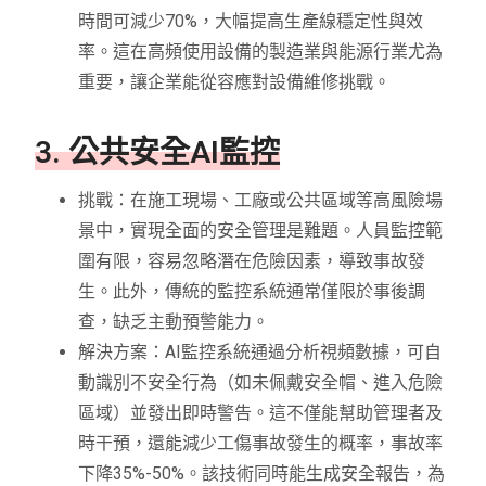
時間可減少70%，大幅提高生產線穩定性與效
率。這在高頻使用設備的製造業與能源行業尤為
重要，讓企業能從容應對設備維修挑戰。
3. 公共安全AI監控
挑戰：在施工現場、工廠或公共區域等高風險場
景中，實現全面的安全管理是難題。人員監控範
圍有限，容易忽略潛在危險因素，導致事故發
生。此外，傳統的監控系統通常僅限於事後調
查，缺乏主動預警能力。
解決方案：AI監控系統通過分析視頻數據，可自
動識別不安全行為（如未佩戴安全帽、進入危險
區域）並發出即時警告。這不僅能幫助管理者及
時干預，還能減少工傷事故發生的概率，事故率
下降35%-50%。該技術同時能生成安全報告，為