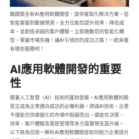
戰國策全新AI應用軟體開發，提供客製化解決方案，從
智能客服到數據預測，全方位助您提升效率、降低成
本，並創造卓越的客戶體驗。立即啟動您的智能化轉
型，掌握市場先機！讓AI引領您的成功之路！一起來看
有哪些服務吧！
AI應用軟體開發的重要
性
隨著人工智慧（AI）技術的蓬勃發展，AI應用軟體的開
發正成為企業邁向成功的必備利器。透過AI技術，企業
不僅能在快速變化的市場中脫穎而出，還能在決策、
效率、客戶體驗及風險管理等多方面實現全面升級。
以下將為您逐一解析AI應用軟體開發如何助力企業提升