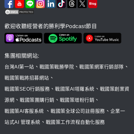
歡迎收聽經營者的勝利學Podcast節目
集團相關網站:
、
、
、
台灣AI第一站
戰國策戰勝學院
戰國策網軍行銷部隊
、
戰國策戰將招募網站
、
、
戰國策SEO行銷服務
戰國策AI塔羅系統
戰國策創業資
、
、
、
源網
戰國策團購行銷
戰國策增粉行銷
、
、
戰國策AI客服系統
戰國策全球公司註冊服務
企業一
、
站式AI 管理系統
戰國策工作流程自動化服務