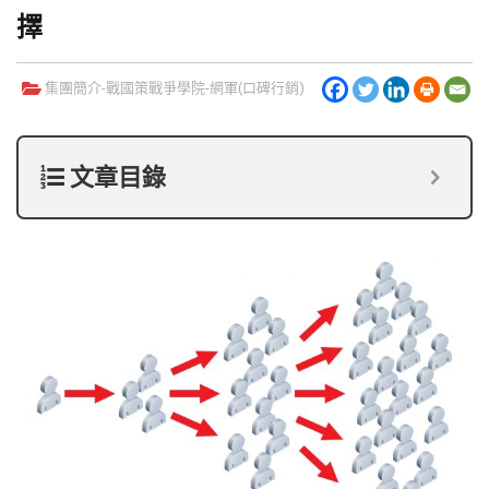
擇
集團簡介-
戰國策戰爭學院
-
網軍(口碑行銷)
文章目錄