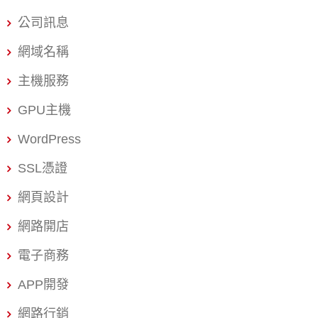
要性不言而喻，透過戰國策專業的大量網軍口碑行銷，將
公司訊息
相關的產品資訊以及品牌慢慢擴散開來，由於有了大量網
友的認可，口碑行銷可說是所有行銷方式中，成功率最
網域名稱
高，可信度最強的，利用一傳十十傳百的方式將口碑成功
主機服務
在大眾間傳遞。 戰國策網軍行銷部隊經銷合作伙伴計畫目
標就是讓經銷商賺到錢！ 由於建置大量的網軍需要大量的
GPU主機
成本及複雜管理，在口碑行銷操作上也有一定的專業及複
WordPress
雜度，戰國策網軍行銷部隊省去經銷商的煩惱及成本，我
們的合作伙伴計提供經銷商資訊一條龍式的服務，並提供
SSL憑證
戰國策所擁有的口碑行銷資源，協助經銷商與旗下客戶邁
網頁設計
向成功之路。依據每月銷售總類，或是透過連結及推薦方
式，將最優渥的銷售佣金回饋給努力經營的伙伴。 戰國策
網路開店
網軍行銷部隊經銷商計畫的三大優勢： 1.業界最高的傭金
電子商務
回饋(20%以上) 2.免費提供服務銷售與簡報支援 3.以貴公司
為名義的白牌銷售支援 歡迎網頁設計、行銷、SEO、公關
APP開發
公司憑公司名片連繫戰國策官方LINE ID:＠119m 或上網填
網路行銷