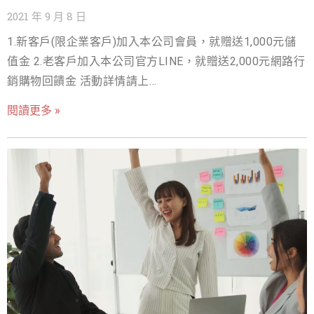
2021 年 9 月 8 日
越知名越多粉絲追蹤的KOL，不過像前面提的，KOL與主流
1.新客戶(限企業客戶)加入本公司會員，就贈送1,000元儲
媒體相對，遍地開花小山頭林立，主題非常多元，各自有不
值金 2.老客戶加入本公司官方LINE，就贈送2,000元網路行
同的觀眾，我們要了解到，並不是所有的K
銷購物回饋金 活動詳情請上
https://www.nss.com.tw/article-newcustomer/ 戰國策針
閱讀更多 »
對公司各項服務，提供優惠方案讓客戶獲得最大的利益 ! 1.
網頁設計優惠方案 2.SSL優惠方案 3.戰國策客戶續約好禮
4.戰國策老客戶專屬優惠好禮活動 5.換家優惠方案 6.虛擬主
機服務優惠 7.雲主機及VPS主機服務優惠 8.網路行銷優惠
9.網軍行銷優惠 10.網址註冊服務優惠 11.電子商務服務優
惠 戰國策優惠行銷活動專區請上網
https://www.nss.com.tw/poevent/ 戰國策不只是賣主
機，更幫你搶商機 1.免費贈送藍新網路金流(免年費，各項
條件優於自行申請) 2.免費刊登台灣我的商家情報網(增加
SEO外連及網站曝光度) 3.線上客服系統(主機買三年免費安