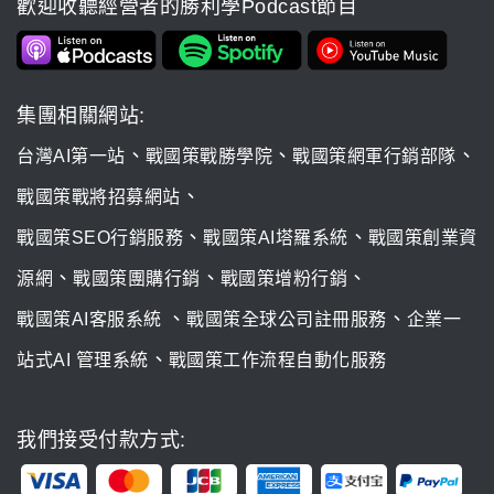
歡迎收聽經營者的勝利學Podcast節目
集團相關網站:
、
、
、
台灣AI第一站
戰國策戰勝學院
戰國策網軍行銷部隊
、
戰國策戰將招募網站
、
、
戰國策SEO行銷服務
戰國策AI塔羅系統
戰國策創業資
、
、
、
源網
戰國策團購行銷
戰國策增粉行銷
、
、
戰國策AI客服系統
戰國策全球公司註冊服務
企業一
、
站式AI 管理系統
戰國策工作流程自動化服務
我們接受付款方式: