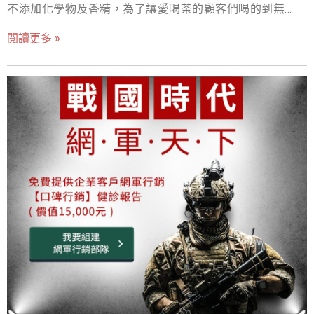
不添加化學物及香精，為了讓愛喝茶的顧客們喝的到無負
(限企業客戶，免費提供3小時線上諮詢) 想增加網站曝光度
擔的果蜜茶，詹姆團隊花費了一年的時間精心研制，仔細
與業績? 想發展電商市場卻沒有相關經驗? 戰國策有20年網
閱讀更多 »
掌控火候及時間，熬煮出一罐罐不含人工色素的酸甜香純
路與電子商務的實戰經驗，累積三萬家客戶實戰經驗，為
果蜜，讓水果清甜和香味自然融入茶中，入喉滋潤、甘甜
貴公司提供諮詢與執行計畫以提升網路行銷的成效。 網路
解渴。 品茶師們每一年在北印度喜馬拉雅山下大吉嶺有機
行銷顧問請上 https://www.nss.com.tw/counselling/ 6.免
茶園中為詹姆．詹姆挑選出年度最佳的精品原生茶葉。同
費贈送中文化Rank Math SEO PRO外掛及基本設定(價值
時並搭配著-詹姆．詹姆–由新鮮水果熬製出的歐式手工果
11500元，買戰國策WordPress商務型主機+加購SSL免費
蜜，調制出歐式果茶的完美搭配。 JAM’S TEA
贈送) 有效提升網站在搜尋引擎排名，由於SEO外掛對於非
https://www.jamstea.com.tw/ 網路行銷為什麼一定要製
專業人士來說並不好設定，戰國策特別貼心的提供戰國策
作網站? 網站是帶給顧客的第一形象，就像是一個企業的門
WordPress專家提供
面，能夠快速的讓客戶認識企業，一個規劃完善的網站，
可以透過視覺形象、內容的安排來給使用者一段企業的介
紹，以及全方位的提升企業形象。 在JAM’S TEA網頁設計
上，以六大選項去做頁面分類，自然的色調、嚴選的大吉
嶺茶葉、清爽甘甜的飲品照呈現在網頁上，讓瀏覽者還沒
品嘗到就先感受到每一杯飲料的溫度。其中「產品介紹」