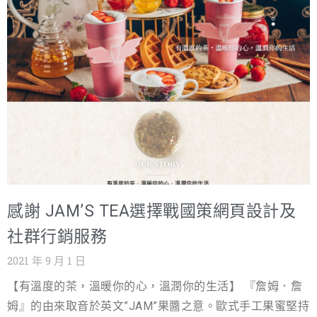
用戶，都可以直接將您店家基本資料、商品、最新消息刊
登於台灣我的商家情報網，無須任何額外費用，讓網站曝
光度直直上升。 台灣我的商家情報網
https://smb.nss.com.tw/ 3.免費安裝線上客服系統(主機買
三年免費安裝) 網站客服系統它能在網站右下角顯示出小圖
示，點擊以後就能讓網站多一個快速方便聯絡的功能，支
援 Fb、LINE、WhatsAPP、電話等12種的聯絡方式！讓客
戶直接利用客服系統進行問題諮詢與解惑，並可提昇成交
率達20%~40%及提高客戶滿意度。 線上客服系統請上
https://www.nss.com.tw/livechat-2/ 4.免費提供網站行銷
感謝 JAM’S TEA選擇戰國策網頁設計及
教戰線上手冊 想要在網路上做生意，第一步是要擁有一個
可以曝光資源的地方，對於網路行銷來說擁有「官方網
社群行銷服務
站」是非常重要的事，而網路行銷也是，才可以開啟網路
2021 年 9 月 1 日
行銷的生意，因此，戰國策提供完整豐富的網商教戰手冊
【有溫度的茶，溫暖你的心，溫潤你的生活】 『詹姆．詹
(21頁)教導網路行銷的技巧。 網站行銷教戰線請上
姆』的由來取音於英文”JAM”果醬之意。歐式手工果蜜堅持
https://www.nss.com.tw/makewebsite/ 5.網路行銷顧問