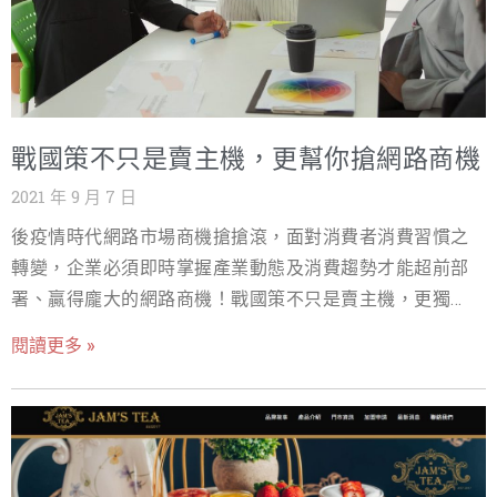
裝，增加SEO外連及曝光度) 4.免費提供網站行銷教戰線上
手冊(21頁) 5.網路行銷顧問(限企業客戶，免費提供3小時線
上諮詢) 6.免費贈送中文化Rank Math SEO PRO外掛及基本
設定(價值11500元，買戰國策WordPress商務型主機+加購
SSL贈送) 戰國策集團 免付費諮詢電話:0800-003-191 LINE
戰國策不只是賣主機，更幫你搶網路商機
＠ ID:＠119m 戰國策集團-提供買網址、網頁設計、APP開
發、虛擬主機、WordPress主機、雲主機、實體主機、
2021 年 9 月 7 日
SSL、電子商務、SEO、內容行銷、網軍、網路行銷、口碑
後疫情時代網路市場商機搶搶滾，面對消費者消費習慣之
行銷服務
轉變，企業必須即時掌握產業動態及消費趨勢才能超前部
署、贏得龐大的網路商機！戰國策不只是賣主機，更獨家
提供六大超值電商服務協助主機的客戶搶攻網路商機 ! 1.免
閱讀更多 »
費贈送網路金流(免年費) 從事網路電商生意最重要的就是解
決收款問題，戰國策提供金流服務歡迎申請，各項申辦條
件都優於自行向藍新金流申請! 網路金流請上
https://www.nss.com.tw/cashflow/ 2.免費刊登台灣我的商
家情報網(增加SEO外連及網站曝光度) 只要您是戰國策企業