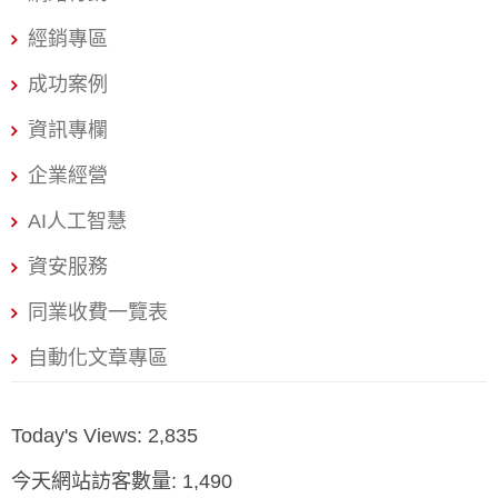
聯絡表單 https://www.nss.com.tw/net-army/ 戰國策集團
免付費諮詢電話:0800-003-191 LINE＠ ID:＠119m
經銷專區
https://www.nss.com.tw 常見問題 FAQ 誰適合加入經銷計
成功案例
畫? 廣告代理商、公關公司、網頁設計公司、行銷顧問與
資訊專欄
SOHO 族。只要您有客戶需要口碑與聲量服務,即可白牌轉
售,執行交給戰國策。 經銷分潤怎麼計算? 依服務品項與年
企業經營
度銷量分級,一般為牌價的 20-40% 價差空間。詳細級距請
AI人工智慧
洽經銷窗口 0800-003-191。 加入需要費用或門檻嗎? 無
資安服務
同業收費一覽表
自動化文章專區
Today's Views:
2,835
今天網站訪客數量:
1,490