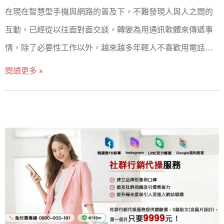
人喜歡的、且平時講究穿搭的網紅或藝人。再來進一步根據
在現在智慧型手機與網路的普及下，不難發現人與人之間的
研究，從前面提的幾項
品牌想帶給消費者的形象，估計本次專案的合作預算，來挑
互動，已經從以往面對面交談，轉變為用通訊軟體來傳遞事
選合作夥伴代言。假如公司沒有大量預算去請到有名氣的網
情，除了必要性工作以外，越來越多年輕人不喜歡用電話直
紅或是藝人也沒關係，你可以先邀請流量較小的部落客寫文
接溝通。原因可能有很多種，或許是不想打擾到對方，又或
閱讀更多 »
章，同樣可以達到口碑行銷目的。雖然缺少了品牌的知名度
者不想要馬上回應，總是會希望先了解訊息內容是什麼，並
與話題性，不過仍可以在日後網路搜尋時給予很大的幫助
且做足點功課再來回覆。 這樣的習慣也套用在購物上面，特
呦！ ▲將品牌定位後尋找合作對象。 2.挑選適合產品屬性的
別是現在的數位廣告與各種行銷手法，因為接收了太多的資
發文平台 當品牌端定義好消費者輪廓與產品定位後，除了發
訊，再加上便利的智慧型手機，人們無時無刻都會被網路廣
布於自身的部落格平台以外，更可以挑選其他符合商品主題
告所推廣到，但消費者也越來越聰明，大多數的人們已經不
的平台作為推廣！好比說你幫店家美食寫文章曝光，就適合
太相信廣告所提及的內容，比起直接的推薦，人們更喜歡自
多佈局在愛食記、Dcard的美食討論版、IG社群等等平台。可
己搜尋網路評價，看看網友怎麼說，相較於商業性質的文
以讓有類似興趣的受眾更容易找到你分享的內容。如果你分
章，真實的新的回饋才是現在人們最想看的。 網路評論的重
享的是家電用品，建議可以曝光於PTT、Mobile01、mybest