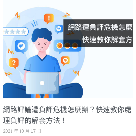
牌，這樣不但增加品牌印象，甚至最好的情況是消費者直接
實用性外，更會聽取已購買對於該產品的想法。畢竟消費者
下單訂購。重點是SEO是一種自然的曝光，不是花錢買的，
在購物時難免會擔心買到不適合的商品，如：購買衣服、鞋
相對的需要的是SEO的知識技巧。 對於搜尋引擎來說，他需
子時會擔心實體與照片的顏色不符合、在乎網路購物無法試
要讓搜尋者想要的內容排前，這樣才會有更多人覺得好用喜
穿過，不確定要買哪個size等種種疑問。因此消費者習慣在
歡常常使用，所以研發出一套評分方式幫網站打分數，分數
購買前先蒐集商品的使用心得、評價等等，再決定是否要購
越高就越容易被找到，所以我們必須要去符合這評分標準，
買該產品，這樣的情況下也看讓品牌看見口碑行銷的重要
打造最多人喜歡的網站，只是這需要長時間的經營布局，像
性。 ▲從過去消費者就習慣以親友對商品的評價來決定購買
是寫很多消費者感興趣的文章，並且埋入搜尋機率高的關鍵
意願。 二、透過網紅合作提升品牌口碑 1.要找誰為你做口
字在標題之中，經營內容是最重要的事，但這需要大量的時
碑行銷？ 抓住大眾喜歡搜尋評價的關鍵點後，品牌端更加瞭
間跟心力去產出內容，而且最好還是要懂這個產業的背景知
解口碑行銷的重要性！身為品牌主的你，要如何找到適合的
網路評論遭負評危機怎麼辦？快速教你處
識，這些都是硬實力，另外也要顧及網站的下載速度，因為
代言人呢？首先我們可以針對品牌的屬性、客群、主打的新
理負評的解套方法！
若網頁跑太慢，跳出率就會很高，所以網站影片圖片的檔案
品內容分析，如：新產品為流行女裝服飾，那你可以找年輕
2021 年 10 月 17 日
要夠清晰但不能太大。另外還有許多指標需要花許多心力去