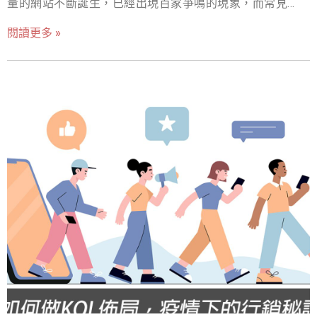
量的網站不斷誕生，已經出現百家爭鳴的現象，而常見的
的服務，可以了解當時的情
搜尋引擎如Google、Yahoo，已經是引導使用者發現新資訊
閱讀更多 »
的媒介，在搜尋引擎上的曝光程度影響品牌的程度非常
大，若是網站沒有在搜尋引擎的前幾頁，那麼做好的網站
非常容易是沒有任何人光顧的，也因此搜尋引擎優化
（SEO)對於網站擁有者來說，非常重要！ 何謂SEO搜尋引
擎優化? 上面提到的SEO搜尋引擎優化其英文全名是
(Search Engine Optimization)，是一種利用「搜尋引擎」
來幫助企業品牌「優化網站」的一項技術，其核心概念是
將企業品牌的網站排在更前面，是現在數位行銷課題中，
最重要的議題之一。在Google搜尋引擎上曝光方式主要有
兩種，第一種是利用「Google廣告」去付費出現在廣告版
位上，會針對競價的方式去比較排行（也就是跟競爭對手
比花越多錢，越會跑在前面)，而第二種就是網站的自然排
序，Google搜尋引擎的演算法會認定「優質的」、「對搜
尋該關鍵字使用者有幫助的網站」，自然就會將該網站排