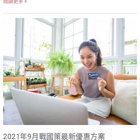
閱讀更多 »
也會找到自己喜歡追蹤的對象。 當觀看的人越來越多，被觀
被停權的代價遠大於幾顆星。 常見問題 FAQ 什麼樣的負評
看的人漸漸地就有了影響力，說的話很多人認同，就成了意
檢舉會成功? 非消費者、廣告、辱罵騷擾、利益衝突(前員
工/同業)— 檢舉時附證據說明違反哪條政策,成功率大增。
見領袖(英文Key Opinion Leader簡稱KOL)，默默地，他們影
負評回覆的公式? 感謝回饋+具體回應問題+補救方案+線下
響很多人消費的決定。本來人總會互相影響聚在一起，特別
聯繫邀請,100 字內。情緒性辯解是二次災難。 星等從 3.9
在社群媒體上，人人有機會被更多陌生人看見，用各自的觀
拉回 4.3 要多久? 看基數:100 則評論的店,月增 20 則五星約
念經驗說服想法相似的人，大家不再僅受主流媒體的單方面
2-3 個月;基數越大越要耐心,重點是止血(服務問題根治)。
延伸閱讀與相關服務 負評對公司的影響與對策 負評合規處
操作左右。而在疫情下，這些KOL獲得了更多的關注，因此
理完整解法 Google 商家經營 關於戰國策集團(NSS Group)
當我們想在網路上推廣品牌時，懂得借助KOL的力量，用他
成立於 2000 年、總部位於台北的一站式網路服務公司,提
們的口碑推薦產品，就是很大的利器。 ▲運用KOL的力量，
供網頁設計、虛擬主機、雲端代管、GPU 主機(NVIDIA
H100)、SEO / AI SEO、口碑行銷與 AI 導入服務。26 年來
可以為品牌建立良好的形象與口碑聲量。 找KOL不可不知的
服務超過 30,000 家企業客戶、1,200+ 家經銷商,機房遍及
重點 在做KOL的口碑行銷時，一定要了解KOL的影響力從何
40 國。免費專線 0800-003-191|LINE
而來，才能精準地找到合適的合作對象，同時我們也要釐清
@119m|www.nss.com.tw
2021年9月戰國策最新優惠方案
正要執行的案子目的是甚麼。如果是要壓加曝光量，那就找