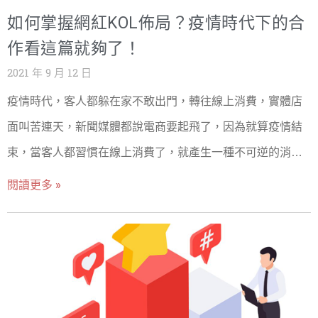
進搜尋結果內，而將網站有目的性的被Google搜尋引擎所
如何掌握網紅KOL佈局？疫情時代下的合
認可，就是SEO搜尋引擎優化的目的之一。 為什麼要網站
要做SEO搜尋引擎優化? 在網路上擁有一個網站的最大目
作看這篇就夠了！
的，就是希望可以在網路上做到某種利益相關的事情，不
2021 年 9 月 12 日
管是想要建立品牌形象，或者是想要透過電子商務網站銷
疫情時代，客人都躲在家不敢出門，轉往線上消費，實體店
售一些產品，而達到這些目的，最重要的是要讓人來此網
站觀看，實體店鋪會想要有「人流」，而相對的網站也需
面叫苦連天，新聞媒體都說電商要起飛了，因為就算疫情結
要，就是所謂的「流量」，當造訪網站的流量越多，越能
束，當客人都習慣在線上消費了，就產生一種不可逆的消費
夠做到某種利益的事情，甚至是可以針對這些流量的監
結構改變，也造成所謂的後疫情時代，與疫情前是截然不同
測，進行整體行銷策略的規劃。 也因為現在人在接收新知
閱讀更多 »
識的時候，要不是直接問親朋好友，就是上網搜尋，若網
的情景。 人人紛紛想轉往線上做生意，但網路上同質性的產
站能夠排在前三頁，想必可以增加許多人到訪，一般而
品這麼多，都會在電商平台上販售，也會在Facebook、
言，在搜尋引擎上搜尋的文字都是有「目的性的」，比如
Google 上投廣告，客人都被類似的資訊瘋狂轟炸，如果你站
想要找「網站架設」，肯定是希望看到網站架設相關的文
在客人的角度想，到底該怎麼選擇才好呢？ 若此時有信任的
章吧？而相對的若是搜尋引擎沒辦法找到品牌網頁，那麼
就喪失了非常多吸引客戶的機會，比起透過付費廣告的方
人跟你說，你想買的東西，他用了某個牌子覺得不錯，你是