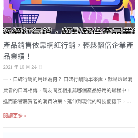
的方式！想要掌握好內容建置與經營，就從以下幾點開始進
就變成了最大的流量網頁，因此在網路搜尋上，就有了極大
行吧！ 1.Google我的商家註冊與內容建立 首先登入註冊網
的商機，試想當我們想要買生日禮物時，問問谷哥大神買甚
站：https://www.google.com/business/。輸入基本的店名、
麼樣的禮物比較好，此時出現在搜尋排行榜前三頁的推薦商
位置、服務項目等服務後，可以將所有上頭空白的欄位填寫
品，是不是出售的機率就高很多？因此在搜尋引擎上就演變
產品銷售依靠網紅行銷，輕鬆翻倍企業產
清楚，如：商店名稱、地址、服務時間、聯繫方式(電話)、網
出「搜尋行銷」，怎麼樣透過搜尋引擎推廣我們的產品就變
品業績！
站、產品等資訊。填寫完
得非常重要。 SEO是什麼？SEO的應用 SEO( Search
2021 年 10 月 24 日
Engine Optimization) ，直翻譯是搜尋引擎優化 ，到底是甚
一、口碑行銷的用途為何？ 口碑行銷簡單來說，就是透過消
麼意思呢？簡言之是：「如何讓我們的網站容易被搜尋
費者的口耳相傳，親友間互相推薦哪個產品好用的過程中，
到」，當越容易被搜尋到就越有商機，畢竟網路資訊爆炸的
進而影響購買者的消費決策。延伸到現代的科技便捷下，使
現在，太多網頁擠著要往前爬，而往往我們的競品也非常
用者會直接在網路上搜尋該產品的評價、有哪位網紅或是藝
閱讀更多 »
多，因此產品關鍵字的兢爭顯得很重要，賣鞋子的品牌希望
人代言等。這樣的行銷模式被稱為：口碑行銷。其崛起的主
消費者在搜尋「鞋子」時，搜尋頁面上立即出現自己的品
因在於：現代人在購買商品前，除了考慮價格、產品功能、