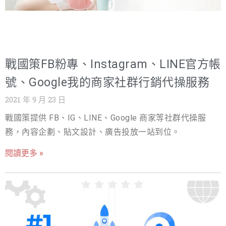
要性 也因為現代人喜歡自己找評價，再加上現在的網路媒體
這類型的平台。選擇貼近你主題的平台，有助於你的文章曝
發展出一套留言評價機制，像是Google我的商家地圖，或是
光效益成效更好。挑選合適的平台不僅能貼近你的消費族
FaceBook粉絲團的追蹤與留言按讚機制，讓我們都可以輕易
群，更能夠藉由開箱文、體驗分享的過程中，更認識產品的
的知道，其他的網友、素人或是真實的消費者，他們的反應
戰國策FB粉專、Instagram、LINE官方帳
特性，達到曝光與口碑行銷的效益。 ▲挑選適合產品的平
跟看法是甚麼，也因為是由自己主動去發掘去找的資料，相
號、Google我的商家社群行銷代操服務
台，讓網路聲量發揮到最大。 三、累積品牌聲量，商品評價
較於廠商刻意設計好的內容，兩者比較起來，主動搜尋的內
2021 年 9 月 23 日
的重要性 1.網路世代下的聲量累積 想要提高品牌聲量，更
容更讓人信服，更能左右消費者的決定。 網路評價已經深深
戰國策提供 FB、IG、LINE、Google 商家等社群代操服
影響到人們的選擇，像是想要找附近的美食餐廳，往往就會
務，內容企劃、貼文設計、廣告投放一站到位。
直接打開Google地圖，在上面直接搜尋自己想要的美食分
閱讀更多 »
類，例如；義大利麵、牛排、火鍋…….等類別，然後地圖上
就會跳出附近對應的各種餐廳，此時一定是從最多顆星數的
店家選擇起，4.8顆星或4.5顆星都會讓人覺得是不錯的選擇，
反之若掉到2.8顆星，一般陌生客人還沒有深入了解就已經興