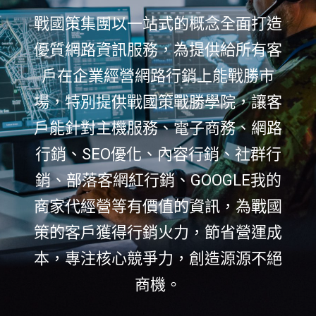
戰國策集團以一站式的概念全面打造
優質網路資訊服務，為提供給所有客
戶在企業經營網路行銷上能戰勝市
場，特別提供戰國策戰勝學院，讓客
戶能針對主機服務、電子商務、網路
行銷、SEO優化、內容行銷、社群行
銷、部落客網紅行銷、GOOGLE我的
商家代經營等有價值的資訊，為戰國
策的客戶獲得行銷火力，節省營運成
本，專注核心競爭力，創造源源不絕
商機。