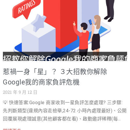
式產生流量，透過SEO搜尋引擎的優化，可以說是划算許
不是就會想試試看呢？這就是口碑的力量，花再多錢打廣
多。 SEO搜尋引擎優化該可以自己做嗎? SEO可以自己做
告，也不一定比信任的人推薦有力道，因為我們對陌生店家
嗎?答案是可以的。 若是企業中擁有以下資源： 1.網站前
端、後端工程師 2.熟悉SEO關鍵字規劃的文案或行銷人員
沒有信任感，覺得他們只是要想拿我們口袋中的錢，才說他
們家的產品好。因此口碑行銷，可以提升再多曝光都比不上
的信任感。 ▲比起品牌的形象廣告，我們更容易信任朋友口
碑推薦。 網紅行銷KOL不可忽視的影響力 現代人常常在網路
上瀏覽自己有興趣的主題，看看在Google搜尋上排名前面的
惹禍一身「星」？ ３大招教你解除
部落客文章、滑滑IG看著網美PO生活覺得很療癒，以及觀看
Google我的商家負評危機
Youtube上很有創意的影片，會發現在網路上幾乎應有盡有，
2021 年 9 月 12 日
總是有辦法找到自己喜歡的主題：看別人旅遊吃東西、無俚
💡 快速答案:Google 商家收到一星負評怎麼處理? 三步驟:
頭的短劇、各領域教學課程以及投資理財等，只要是你能想
先判斷類型(違規內容走檢舉,24-72 小時內處理最好)、公開
回覆展現處理誠意(其他顧客都在看)、啟動邀評稀釋(每月
到的，不管是放鬆娛樂認真學習，幾乎都會有相關的內容，
10-30 則真實好評,星等自然回升)。切記不買假評論 — 商家