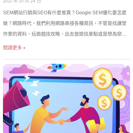
2021 年 10 月 24 日
店家的曝光率。假如你的店家沒有設定Google我的商家，一
SEM網站行銷與SEO有什麼差異？Google SEM優化要怎麼
般使用者在瀏覽Google地圖時，也不會知道你的店家資訊；
做？網路時代，我們利用網路串接各種資訊，不管是找課堂
除非親自經過店門口、或是接受到店家廣告等資訊，才有機
作業的資料、玩遊戲找攻略、出去旅遊找景點或是想為戀愛
會認識你的店面。 倘若你的店家有做到Google我的商家，就
對象找一個浪漫的約會景點。這些資訊都可以透過網路串
閱讀更多 »
能會自己大幅提升店家的曝光程度。假如消費者透過廣告後
連，我們只要動動手指，就可以完成很多事。比起沒有網路
得知您的店家，並可以透過Google我的商家來了解您的服務
的時代，還要去圖書館找資料，找當地人推薦景點或是在沒
內容、營業時間、環境照片、客人對於店家的評價，這些都
有資訊下親自嘗試碰碰運氣，相對網路幫我們省下了很多查
會是影響消費者是否願意上門很重要的關鍵因素！真心推建
找跟嘗試錯誤的時間與心力。只要輸入關鍵字，谷哥大神可
每個有經營實體店面的業主一定要建立，是個很棒又不收取
以為我們解答很多事。 說起谷哥大神，也就是Google搜尋引
費用的行銷資源！ ▲實體店面建立Google我的商家後，可以
擎，是網路世界如此便利最關鍵的角色之一。在網路上串聯
透過Goolge地圖搜尋時曝光。 二、Google我的商家建立方式
了各種資源，讓我們可以快速找到相應的資訊，省時省力，
瞭解Google商家的好處後，現在要來告訴你建立Google商家
做甚麼事都效率了起來，也因為搜尋引擎如此的好用，很快