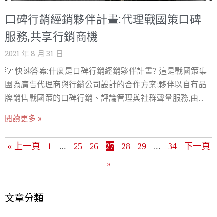
設計出JAM’S TEA的8大系列產品，每一系列以條列式展
口碑行銷經銷夥伴計畫:代理戰國策口碑
現，搭配文字簡短介紹，能省下消費者查詢的時間，同時
也透過一個網站讓潛在客戶一覽瞭然！ 戰國策社群行銷服
服務,共享行銷商機
務 讓您搶攻社群商機及引爆集客力，建立品牌形象與口
2021 年 8 月 31 日
碑，讓提升產品曝光度吸引人流進入網站導購及提升客戶
💡 快速答案:什麼是口碑行銷經銷夥伴計畫? 這是戰國策集
忠誠度。 戰國策網頁設計服務 擁有超過20年的業界服務
團為廣告代理商與行銷公司設計的合作方案:夥伴以自有品
經驗，協助超過百位的客戶進行網站設計與架設，若對於
牌銷售戰國策的口碑行銷、評論管理與社群聲量服務,由戰
網站架設上有些許不懂的地方，也歡迎聯繫我們，將會有
國策團隊執行,夥伴賺取價差或分潤。目前已有 1,200+ 家經
專員親自為您介紹。戰國策專業且用心，絕對給你最滿意
閱讀更多 »
銷商加入戰國策夥伴體系。 本公司目前提供網軍行銷部隊
的服務！ 戰國策集團 免付費電話:0800-003-191 LINE ID:
出租計劃，歡迎網頁設計、行銷、SEO、公關公司、有企圖
＠119m https://www.nss.com.tw/
« 上一頁
1
...
25
26
27
28
29
...
34
下一頁
心的夥伴加入！ 網軍行銷(口碑行銷)的市場商機大嗎？ 根
»
據Nielson信任度研究報告顯示：70%的消費者在購買商品
或服務之前會先上網查看相關評論網友，不僅是閱讀公司
網路評論而已，同時有97％的網友會閱讀公司對評論的回
文章分類
應，網路評論會直接影響網友的購買行為，口碑行銷的重