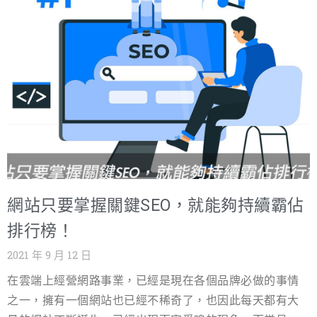
致缺缺了，是有很大的殺傷力的。 當消費者已經養成會看評
論的習慣時，任何一個評論都會讓人在意，想像一下對手的
店家有很多好的評價，而自己則是一個評論都沒有時，這樣
對消費者會怎麼選擇，是一件顯而易見的事，更何況當出現
評論是負評時，可想而知這殺傷力會有多大。 發生網路負面
評論時如何解套 對於消費者習性來說，喜歡你的不太會說，
但討厭你的一定到處宣傳，也因此若是出現了負評了該怎麼
辦呢? 首先第一點，先行了解負評是哪一種： 看到負評
網站只要掌握關鍵SEO，就能夠持續霸佔
時，一定讓人感到不愉快，會感到委屈或沮喪，但我們還是
排行榜！
要放下情緒，去分辨這負評是哪一種： 產品負評：像是餐點
2021 年 9 月 12 日
的口味不好，那我們可以再次檢視做菜的流程是否有問題，
在雲端上經營網路事業，已經是現在各個品牌必做的事情
之一，擁有一個網站也已經不稀奇了，也因此每天都有大
或是記錄下來作為能進步的方向。 服務負評：若是針對人員