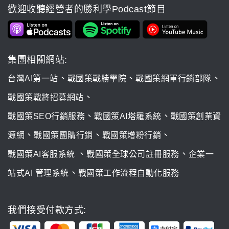
歡迎收聽經營者的勝利學Podcast節目
集團相關網站:
、
、
、
台灣AI第一站
戰國策戰勝學院
戰國策網軍行銷部隊
、
戰國策戰將招募網站
、
、
戰國策SEO行銷服務
戰國策AI塔羅系統
戰國策創業資
、
、
、
源網
戰國策團購行銷
戰國策增粉行銷
、
、
戰國策AI客服系統
戰國策全球公司註冊服務
企業一
、
站式AI 管理系統
戰國策工作流程自動化服務
我們接受付款方式: