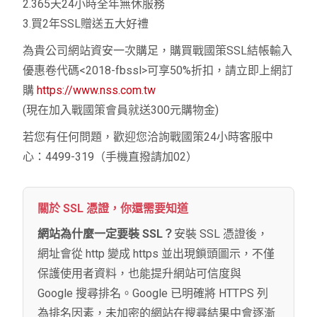
2.365天24小時全年無休服務
3.買2年SSL贈送五大好禮
為貴公司網站資安一次購足，購買戰國策SSL結帳輸入
優惠卷代碼<2018-fbssl>可享50%折扣，請立即上網訂
購
https://www.nss.com.tw
(現在加入戰國策會員就送300元購物金)
若您有任何問題，歡迎您洽詢戰國策24小時客服中
心：4499-319（手機直撥請加02）
關於 SSL 憑證，你還需要知道
網站為什麼一定要裝 SSL？
安裝 SSL 憑證後，
網址會從 http 變成 https 並出現鎖頭圖示，不僅
保護使用者資料，也能提升網站可信度與
Google 搜尋排名。Google 已明確將 HTTPS 列
為排名因素，未加密的網站在搜尋結果中會逐漸