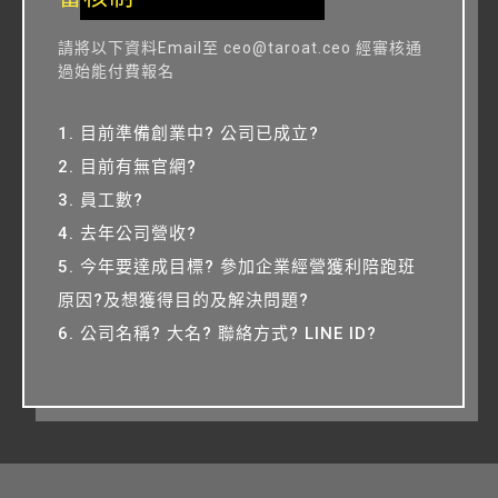
請將以下資料Email至
ceo@taroat.ceo
經審核通
過始能付費報名
1. 目前準備創業中? 公司已成立?
2. 目前有無官網?
3. 員工數?
4. 去年公司營收?
5. 今年要達成目標? 參加企業經營獲利陪跑班
原因?及想獲得目的及解決問題?
6. 公司名稱? 大名? 聯絡方式? LINE ID?