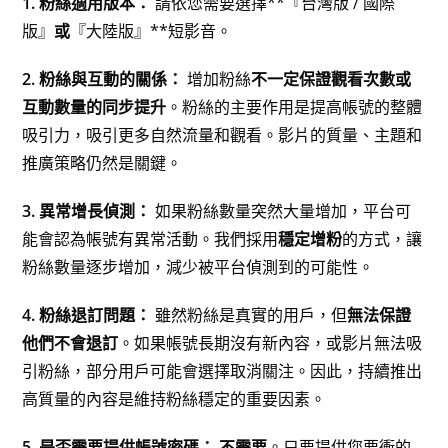
1. 粉絲適用版本：
請依您需要選擇**『台灣版 / 國際
版』
或
『大陸版』**短影音。
2. 粉絲與互動的關係：
增加粉絲
不一定保證觀看次數或
互動數量的同步提升
。粉絲的主要作用是提高帳號的整體
吸引力，吸引更多自然流量和觀看。影片的質量、主題和
推廣策略仍然是關鍵。
3. 異常增長偵測：
如果粉絲數量突然大量增加，平台可
能會認為帳號有異常活動。我們採用
穩定增粉
的方式，讓
粉絲數量逐步增加，減少被平台偵測到的可能性。
4. 粉絲退訂問題：
雖然粉絲是真實的用戶，但
無法保證
他們不會退訂
。如果帳號長期沒有新內容，或影片無法吸
引粉絲，部分用戶可能會選擇取消關注。因此，持續推出
高質量的內容是維持粉絲穩定的重要因素。
5. 是否需要提供帳號密碼：
不需要
。只要提供您要衝的