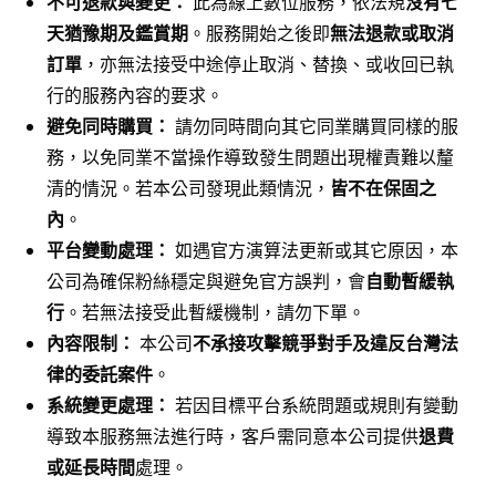
不可退款與變更：
此為線上數位服務，依法規
沒有七
天猶豫期及鑑賞期
。服務開始之後即
無法退款或取消
訂單
，亦無法接受中途停止取消、替換、或收回已執
行的服務內容的要求。
避免同時購買：
請勿同時間向其它同業購買同樣的服
務，以免同業不當操作導致發生問題出現權責難以釐
清的情況。若本公司發現此類情況，
皆不在保固之
內
。
平台變動處理：
如遇官方演算法更新或其它原因，本
公司為確保粉絲穩定與避免官方誤判，會
自動暫緩執
行
。若無法接受此暫緩機制，請勿下單。
內容限制：
本公司
不承接攻擊競爭對手及違反台灣法
律的委託案件
。
系統變更處理：
若因目標平台系統問題或規則有變動
導致本服務無法進行時，客戶需同意本公司提供
退費
或延長時間
處理。