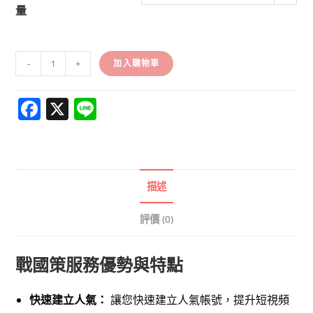
量
-
+
加入購物車
F
X
Li
a
n
c
e
e
描述
b
o
評價 (0)
o
k
戰國策服務優勢與特點
快速建立人氣：
讓您快速建立人氣帳號，提升短視頻